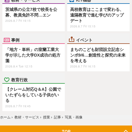
茨城県の公立7校で校長を公
高校教育はここまで変わる、
募、教員免許不問…エン
遠隔教育で進む学びのアップ
デート
2026.8.7 Fri 19:15
2026.8.7 Fri 15:15
事例
イベント
「地方・単科」の室蘭工業大
まちのこども財団設立記念シ
学が示した大学DX成功の処方
ンポ9/6…創造性と探究の未来
箋
を考える
2026.8.4 Tue 12:15
2026.8.7 Fri 16:15
教育行政
【クレーム対応Q＆A】公園で
いたずらをしている子供がい
る
2026.8.7 Fri 19:45
ホーム
›
教材・サービス
›
授業
›
記事
›
写真・画像
TOP