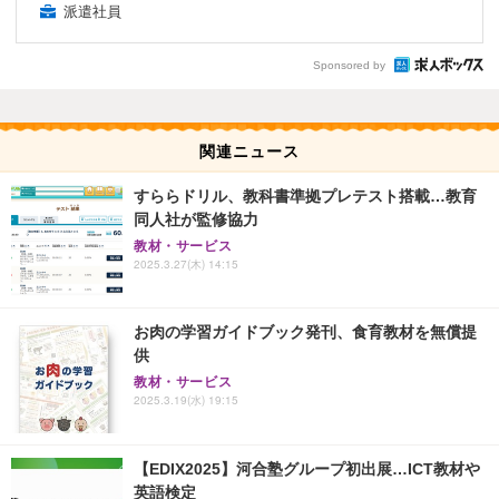
派遣社員
Sponsored by
関連ニュース
すららドリル、教科書準拠プレテスト搭載…教育
同人社が監修協力
教材・サービス
2025.3.27(木) 14:15
お肉の学習ガイドブック発刊、食育教材を無償提
供
教材・サービス
2025.3.19(水) 19:15
【EDIX2025】河合塾グループ初出展…ICT教材や
英語検定