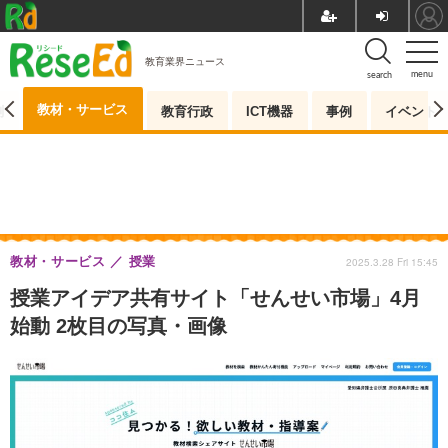
教育業界ニュース
menu
search
教材・サービス
測
教育行政
ICT機器
事例
イベント
教材・サービス
授業
2025.3.28 Fri 15:45
授業アイデア共有サイト「せんせい市場」4月
始動 2枚目の写真・画像