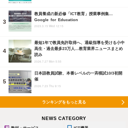
教員養成の新必修「ICT教育」授業事例集…
Google for Education
2023.3.15 Wed 12:15
最短1年で教員免許取得へ、通級指導を受ける小中
高生・過去最多23万人…教育業界ニュースまとめ
読み
2026.7.27 Mon 5:55
日本語教員試験、本番レベルの一斉模試10/3初開
催
2026.7.23 Thu 9:15
ランキングをもっと見る
NEWS CATEGORY
教材・サービス
ICT機器