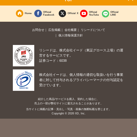
Official
Official
Official
Home
Official X
Facebook
YouTube
LINE
お問合せ
広告掲載
会社概要
リシードについて
個人情報保護方針
リシードは、株式会社イード（東証グロース上場）の運
営するサービスです。
証券コード：6038
株式会社イードは、個人情報の適切な取扱いを行う事業
者に対して付与されるプライバシーマークの付与認定を
受けています。
紹介した商品/サービスを購入、契約した場合に、
売上の一部が弊社サイトに還元されることがあります。
当サイトに掲載の記事・見出し・写真・画像の無断転載を禁じます。
Copyright © 2026 IID, Inc.