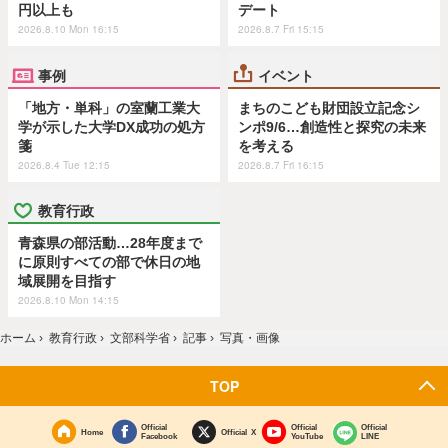
円以上も
デート
2026.8.10 Mon 16:15
2026.8.7 Fri 15:15
事例
イベント
「地方・単科」の室蘭工業大
まちのこども財団設立記念シ
学が示した大学DX成功の処方
ンポ9/6…創造性と探究の未来
箋
を考える
2026.8.4 Tue 12:15
2026.8.7 Fri 16:15
教育行政
青森県の部活動…28年度まで
に原則すべての部で休日の地
域展開を目指す
2026.8.10 Mon 14:15
ホーム
›
教育行政
›
文部科学省
›
記事
›
写真・画像
TOP
Official
Official
Official
Home
Official X
Facebook
YouTube
LINE