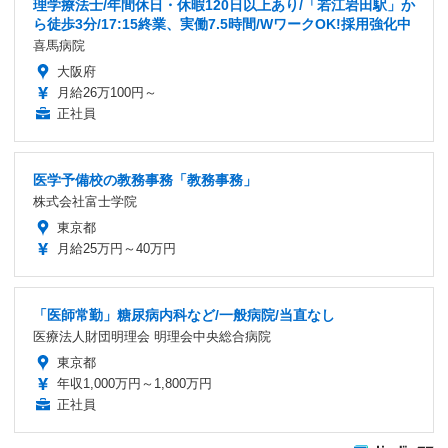
理学療法士/年間休日・休暇120日以上あり/「若江岩田駅」か
ら徒歩3分/17:15終業、実働7.5時間/WワークOK!採用強化中
喜馬病院
大阪府
月給26万100円～
正社員
医学予備校の教務事務「教務事務」
株式会社富士学院
東京都
月給25万円～40万円
「医師常勤」糖尿病内科など/一般病院/当直なし
医療法人財団明理会 明理会中央総合病院
東京都
年収1,000万円～1,800万円
正社員