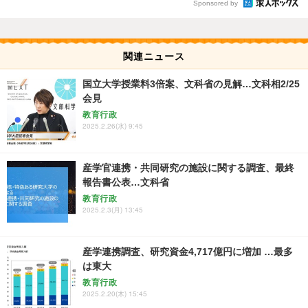
Sponsored by
関連ニュース
国立大学授業料3倍案、文科省の見解…文科相2/25
会見
教育行政
2025.2.26(水) 9:45
産学官連携・共同研究の施設に関する調査、最終
報告書公表…文科省
教育行政
2025.2.3(月) 13:45
産学連携調査、研究資金4,717億円に増加 …最多
は東大
教育行政
2025.2.20(木) 15:45