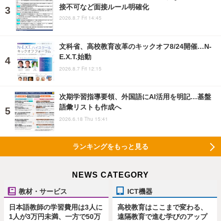
接不可など面接ルール明確化
2026.8.7 Fri 14:45
文科省、高校教育改革のキックオフ8/24開催…N-
E.X.T.始動
2026.8.7 Fri 12:15
次期学習指導要領、外国語にAI活用を明記…基盤
語彙リストも作成へ
2026.6.18 Thu 15:41
ランキングをもっと見る
NEWS CATEGORY
教材・サービス
ICT機器
日本語教師の学習費用は3人に
高校教育はここまで変わる、
1人が3万円未満、一方で50万
遠隔教育で進む学びのアップ