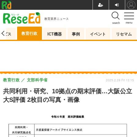
教育業界ニュース
menu
search
教育行政
ービス
ICT機器
事例
イベント
リセマム
教育行政
文部科学省
2025.2.28 Fri 15:15
共同利用・研究、10拠点の期末評価…大阪公立
大S評価 2枚目の写真・画像