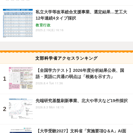
私立大学等改革総合支援事業、選定結果…芝工大
12年連続4タイプ採択
教育行政
2025.2.19(水) 16:16
文部科学省アクセスランキング
【全国学力テスト】2026年度分析結果公表、国
語・英語に共通の弱点は「根拠を示す力」
2026.8.4 Tue 11:36
先端研究基盤刷新事業、北大や早大など19件採択
2026.8.3 Mon 18:15
【大学受験2027】文科省「実施要項Q＆A」AI面