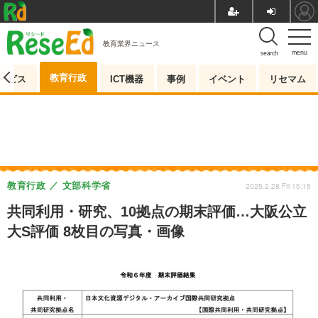
教育業界ニュース
menu
search
教育行政
ービス
ICT機器
事例
イベント
リセマム
教育行政
文部科学省
2025.2.28 Fri 15:15
共同利用・研究、10拠点の期末評価…大阪公立
大S評価 8枚目の写真・画像