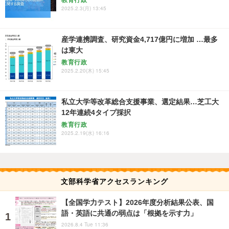
2025.2.3(月) 13:45
産学連携調査、研究資金4,717億円に増加 …最多
は東大
教育行政
2025.2.20(木) 15:45
私立大学等改革総合支援事業、選定結果…芝工大
12年連続4タイプ採択
教育行政
2025.2.19(水) 16:16
文部科学省アクセスランキング
【全国学力テスト】2026年度分析結果公表、国
語・英語に共通の弱点は「根拠を示す力」
2026.8.4 Tue 11:36