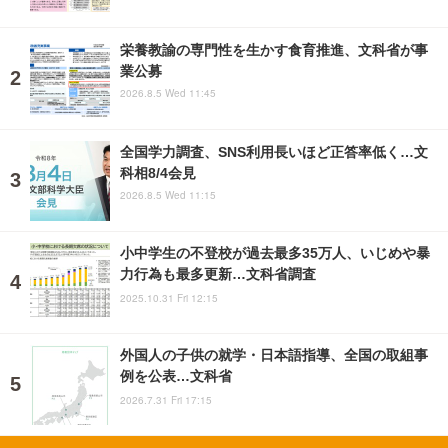
栄養教諭の専門性を生かす食育推進、文科省が事
業公募
2026.8.5 Wed 11:45
全国学力調査、SNS利用長いほど正答率低く…文
科相8/4会見
2026.8.5 Wed 11:15
小中学生の不登校が過去最多35万人、いじめや暴
力行為も最多更新…文科省調査
2025.10.31 Fri 12:15
外国人の子供の就学・日本語指導、全国の取組事
例を公表…文科省
2026.7.31 Fri 17:15