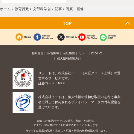
ホーム
›
教育行政
›
文部科学省
›
記事
›
写真・画像
TOP
Official
Official
Official
Home
Official X
Facebook
YouTube
LINE
お問合せ
広告掲載
会社概要
リシードについて
個人情報保護方針
リシードは、株式会社イード（東証グロース上場）の運
営するサービスです。
証券コード：6038
株式会社イードは、個人情報の適切な取扱いを行う事業
者に対して付与されるプライバシーマークの付与認定を
受けています。
紹介した商品/サービスを購入、契約した場合に、
売上の一部が弊社サイトに還元されることがあります。
当サイトに掲載の記事・見出し・写真・画像の無断転載を禁じます。