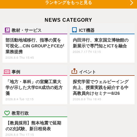
ランキングをもっと見る
NEWS CATEGORY
教材・サービス
ICT機器
部活動地域移行、指導の質を
内田洋行、東京国立博物館の
可視化…CIN GROUPとFCEが
新展示で専門知とICTを融合
業務提携
2026.7.17 Fri 13:15
2026.8.6 Thu 15:45
事例
イベント
「地方・単科」の室蘭工業大
探究学習でウェルビーイング
学が示した大学DX成功の処方
向上、授業実践を紹介する中
箋
高教員向けセミナー8/26
2026.8.4 Tue 12:15
2026.8.6 Thu 18:45
教育行政
【教員採用】熊本地震で延期
の2次試験、新日程発表
2026.8.6 Thu 17:15