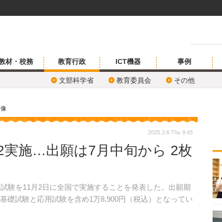
教材・校務
教育行政
ICT機器
事例
文部科学省
教育委員会
その他
画像
2025.2.6 Thu 9:45
2実施…出願は7月中旬から 2枚
試験を11月2日に全国で実施することを発表した。出願期
基礎試験と応用試験を含め1万8,900円（税込）となってい