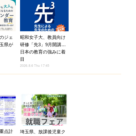
のジェ
昭和女子大、教員向け
玉県が
研修「先3」9月開講…
日本の教育の強みに着
目
2026.8.6 Thu 17:45
重点計
埼玉県、放課後児童ク