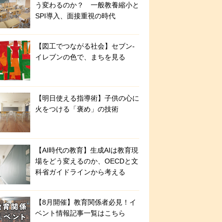
う変わるのか？ 一般教養縮小と
SPI導入、面接重視の時代
【図工でつながる社会】セブン‐
イレブンの色で、まちを見る
【明日使える指導術】子供の心に
火をつける「褒め」の技術
【AI時代の教育】生成AIは教育現
場をどう変えるのか、OECDと文
科省ガイドラインから考える
【8月開催】教育関係者必見！イ
ベント情報記事一覧はこちら