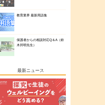
教育業界 最新用語集
保護者からの相談対応Q＆A（鈴
木邦明先生）
最新ニュース