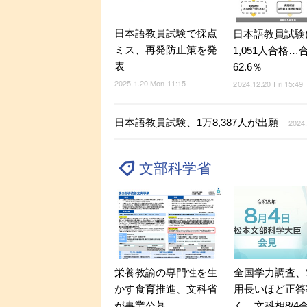
日本語教員試験で採点
日本語教員試験
ミス、再発防止策を発
1,051人合格…
表
62.6％
2025.1.20 Mon 11:15
2024.12.20 Fri 15:49
日本語教員試験、1万8,387人が出願
2024
文部科学省
全国学力調査、
栄養教諭の専門性を生
用長いほど正答
かす食育推進、文科省
く…文科相8/4
が事業公募