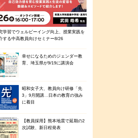
究学習でウェルビーイング向上、授業実践を
介する中高教員向けセミナー8/26
幸せになるためのジェンダー教
育、埼玉県が9/19に講演会
昭和女子大、教員向け研修「先
3」9月開講…日本の教育の強み
に着目
【教員採用】熊本地震で延期の2
次試験、新日程発表