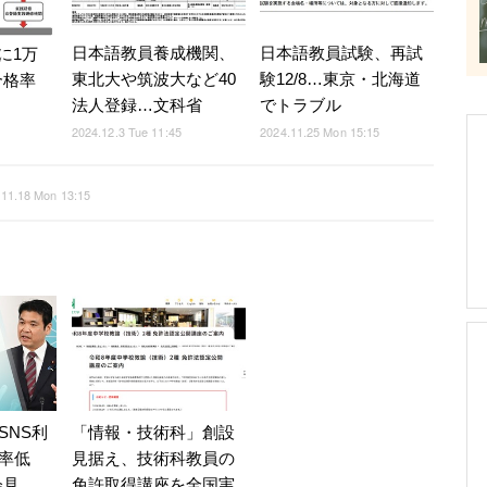
日本語教員養成機関、
日本語教員試験、再試
に1万
東北大や筑波大など40
験12/8…東京・北海道
合格率
法人登録…文科省
でトラブル
2024.12.3 Tue 11:45
2024.11.25 Mon 15:15
.11.18 Mon 13:15
SNS利
「情報・技術科」創設
率低
見据え、技術科教員の
会見
免許取得講座を全国実