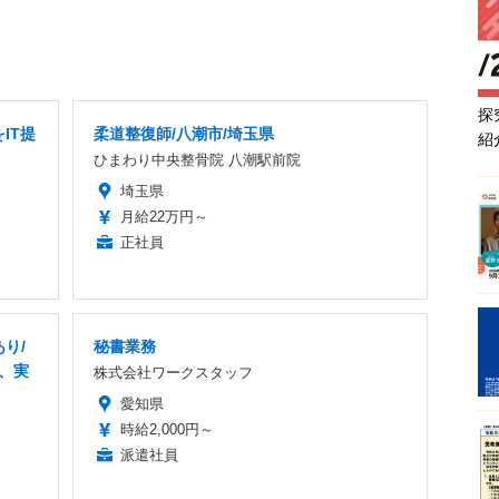
探
IT提
柔道整復師/八潮市/埼玉県
紹
ひまわり中央整骨院 八潮駅前院
埼玉県
月給22万円～
正社員
り/
秘書業務
業、実
株式会社ワークスタッフ
愛知県
時給2,000円～
派遣社員