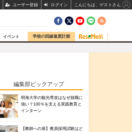
ユーザー登録
ログイン
こんにちは、ゲストさん
学校の回線速度計測
イベント
編集部ピックアップ
明海大学の観光専攻はなぜ就職に
強い？100％を支える実践教育と
インターン
【教師への扉】教員採用試験はど