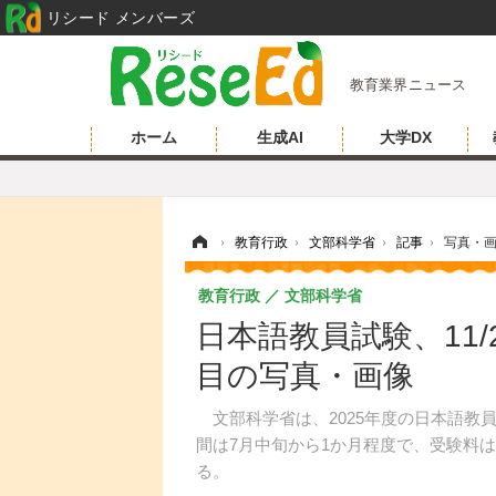
リシード メンバーズ
教育業界ニュース
ホーム
生成AI
大学DX
ホーム
›
教育行政
›
文部科学省
›
記事
›
写真・
教育行政
文部科学省
日本語教員試験、11/
目の写真・画像
文部科学省は、2025年度の日本語教員
間は7月中旬から1か月程度で、受験料は
る。