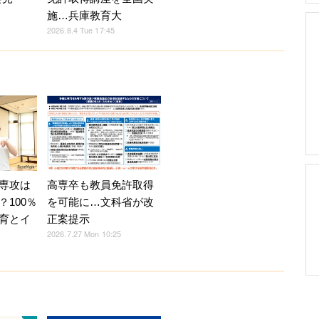
施…兵庫教育大
2026.8.4 Tue 17:45
専攻は
高専卒も教員免許取得
100％
を可能に…文科省が改
育とイ
正案提示
2026.7.27 Mon 10:25