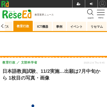
教育業界ニュース
menu
search
教育行政
ービス
ICT機器
事例
イベント
リセマム
教育行政
文部科学省
2025.2.6 Thu 9:45
日本語教員試験、11/2実施…出願は7月中旬か
ら 1枚目の写真・画像