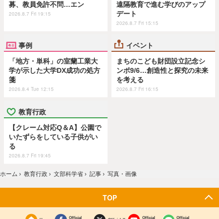
募、教員免許不問…エン
遠隔教育で進む学びのアップ
デート
2026.8.7 Fri 19:15
2026.8.7 Fri 15:15
事例
イベント
「地方・単科」の室蘭工業大
まちのこども財団設立記念シ
学が示した大学DX成功の処方
ンポ9/6…創造性と探究の未来
箋
を考える
2026.8.4 Tue 12:15
2026.8.7 Fri 16:15
教育行政
【クレーム対応Q＆A】公園で
いたずらをしている子供がい
る
2026.8.7 Fri 19:45
ホーム
›
教育行政
›
文部科学省
›
記事
›
写真・画像
TOP
Official
Official
Official