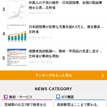
外国人の子供の就学・日本語指導、全国の取組事
例を公表…文科省
2026.7.31 Fri 17:15
日本語指導が必要な児童生徒8.4万人、過去最多…
文科省
2026.5.26 Tue 11:15
保護者負担軽減へ、教材・学用品の見直し促す…
文科省が事例を周知
2026.7.21 Tue 16:15
ランキングをもっと見る
NEWS CATEGORY
教材・サービス
ICT機器
茨城県の公立7校で校長を公
高校教育はここまで変わる、