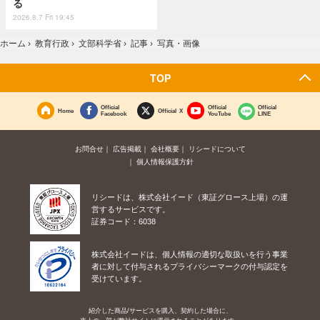
る
2026.8.7 Fri 19:45
ホーム
›
教育行政
›
文部科学省
›
記事
›
写真・画像
TOP
Official
Official
Official
Home
Official X
Facebook
YouTube
LINE
お問合せ
広告掲載
会社概要
リシードについて
個人情報保護方針
リシードは、株式会社イード（東証グロース上場）の運
営するサービスです。
証券コード：6038
株式会社イードは、個人情報の適切な取扱いを行う事業
者に対して付与されるプライバシーマークの付与認定を
受けています。
紹介した商品/サービスを購入、契約した場合に、