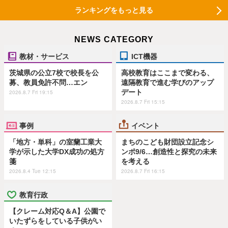
ランキングをもっと見る
NEWS CATEGORY
教材・サービス
ICT機器
茨城県の公立7校で校長を公
高校教育はここまで変わる、
募、教員免許不問…エン
遠隔教育で進む学びのアップ
デート
2026.8.7 Fri 19:15
2026.8.7 Fri 15:15
事例
イベント
「地方・単科」の室蘭工業大
まちのこども財団設立記念シ
学が示した大学DX成功の処方
ンポ9/6…創造性と探究の未来
箋
を考える
2026.8.4 Tue 12:15
2026.8.7 Fri 16:15
教育行政
【クレーム対応Q＆A】公園で
いたずらをしている子供がい