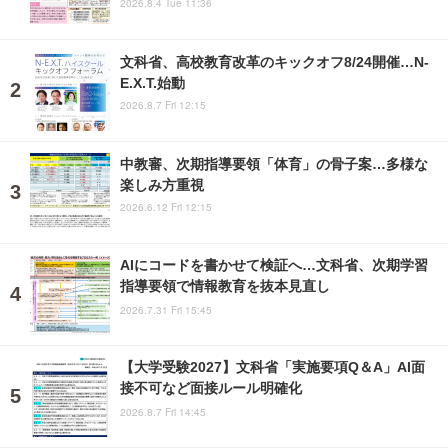
2026.8.4 Tue 11:36
文科省、高校教育改革のキックオフ8/24開催…N-
E.X.T.始動
2026.8.7 Fri 12:15
中教審、次期指導要領「体育」の骨子案…多様な
楽しみ方重視
2026.6.12 Fri 12:15
AIにコードを書かせて検証へ…文科省、次期学習
指導要領で情報教育を抜本見直し
2026.7.31 Fri 15:45
【大学受験2027】文科省「実施要項Q＆A」AI面
接不可など面接ルール明確化
2026.8.7 Fri 14:45