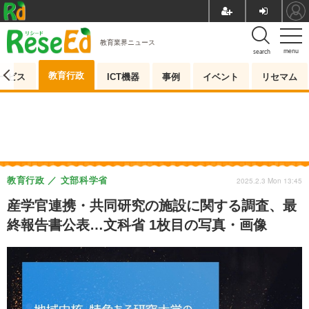
教育業界ニュース
menu
search
教育行政
ービス
ICT機器
事例
イベント
リセマム
教育行政
文部科学省
2025.2.3 Mon 13:45
産学官連携・共同研究の施設に関する調査、最
終報告書公表…文科省 1枚目の写真・画像