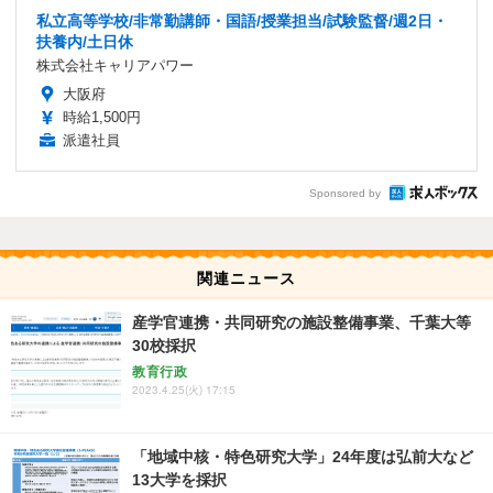
私立高等学校/非常勤講師・国語/授業担当/試験監督/週2日・
扶養内/土日休
株式会社キャリアパワー
大阪府
時給1,500円
派遣社員
Sponsored by
関連ニュース
産学官連携・共同研究の施設整備事業、千葉大等
30校採択
教育行政
2023.4.25(火) 17:15
「地域中核・特色研究大学」24年度は弘前大など
13大学を採択