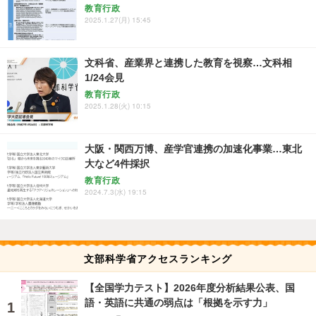
教育行政
2025.1.27(月) 15:45
文科省、産業界と連携した教育を視察…文科相
1/24会見
教育行政
2025.1.28(火) 10:15
大阪・関西万博、産学官連携の加速化事業…東北
大など4件採択
教育行政
2024.7.3(水) 19:15
文部科学省アクセスランキング
【全国学力テスト】2026年度分析結果公表、国
語・英語に共通の弱点は「根拠を示す力」