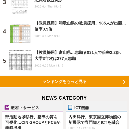
2026.6.4 Thu 15:45
【教員採用】和歌山県の教員採用、985人が出願…
倍率3.5倍
2026.6.8 Mon 9:45
【教員採用】富山県…志願者931人で倍率2.2倍、
大学3年次は277人志願
2026.6.29 Mon 18:15
ランキングをもっと見る
NEWS CATEGORY
教材・サービス
ICT機器
部活動地域移行、指導の質を
内田洋行、東京国立博物館の
可視化…CIN GROUPとFCEが
新展示で専門知とICTを融合
業務提携
2026.7.17 Fri 13:15