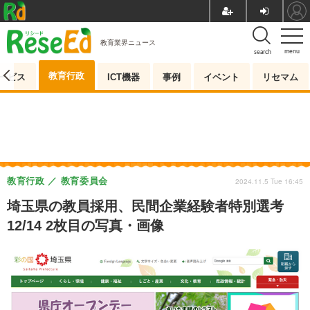
教育業界ニュース
menu
search
教育行政
ービス
ICT機器
事例
イベント
リセマム
教育行政
教育委員会
2024.11.5 Tue 16:45
埼玉県の教員採用、民間企業経験者特別選考
12/14 2枚目の写真・画像