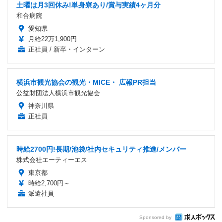
土曜は月3回休み!単身寮あり/賞与実績4ヶ月分
和合病院
愛知県
月給22万1,900円
正社員 / 新卒・インターン
横浜市観光協会の観光・MICE・ 広報PR担当
公益財団法人横浜市観光協会
神奈川県
正社員
時給2700円!長期/池袋/社内セキュリティ推進/メンバー
株式会社エーティーエス
東京都
時給2,700円～
派遣社員
Sponsored by