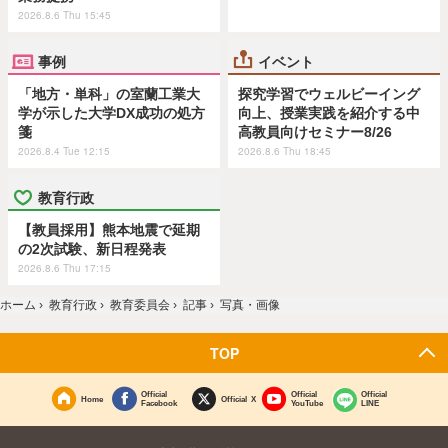
2026.8.6 Thu 15:45
事例
イベント
「地方・単科」の室蘭工業大
探究学習でウェルビーイング
学が示した大学DX成功の処方
向上、授業実践を紹介する中
箋
高教員向けセミナー8/26
2026.8.4 Tue 12:15
2026.8.6 Thu 18:45
教育行政
【教員採用】熊本地震で延期
の2次試験、新日程発表
2026.8.6 Thu 17:15
ホーム
›
教育行政
›
教育委員会
›
記事
›
写真・画像
TOP
Official
Official
Official
Home
Official X
Facebook
YouTube
LINE