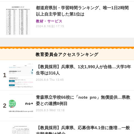
都道府県別・学習時間ランキング、唯一1日2時間
以上自主学習した第1位は
教材・サービス
2024.8.16(金) 17:15
教育委員会アクセスランキング
【教員採用】兵庫県、1次1,990人が合格…大学3年
生等は316人
2026.8.6 Thu 13:45
青森県立学校66校に「note pro」無償提供…県教
委との連携8例目
2026.8.5 Wed 15:18
【教員採用】兵庫県、応募倍率4.1倍に微増…一般
志願者数は減少