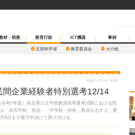
教材・校務
教育行政
ICT機器
事例
文部科学省
教育委員会
その他
2024.11.5 Tue 16:45
間企業経験者特別選考12/14
年度（令和7年度）埼玉県公立学校教員採用選考試験における民
は「高等学校・英語」「中学校・技術」教員を志す人。教
2月9日まで電子申請にて受け付ける。