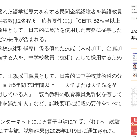
れた語学指導力を有する民間企業経験者を英語教員
者数は2名程度。応募要件には「CEFR B2相当以上
採用として、日常的に英語を使用した業務に従事した
J
基
どの要件が含まれる。
校技術科指導に係る優れた技能（木材加工、金属加
有する人を、中学校教員（技術）として採用するため
、正規採用職員として、日常的に中学校技術科の分
、直近5年間で3年間以上」「大学または大学院を卒
得している人」「該当教科の教育職員免許状を有して
件を満たす人」など、試験要項に記載の要件をすべて
インターネットによる電子申請にて受け付ける。試験
にて実施。試験結果は2025年1月9日に通知される。