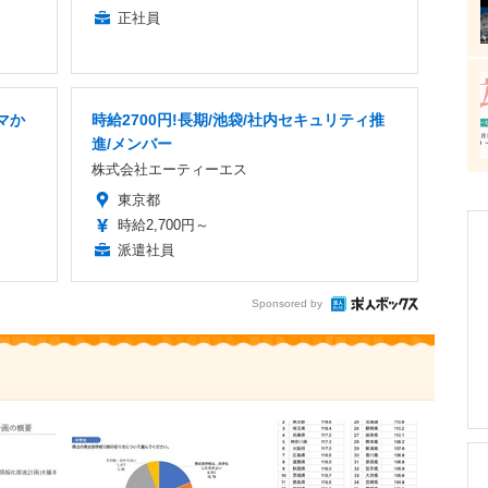
正社員
マか
時給2700円!長期/池袋/社内セキュリティ推
進/メンバー
株式会社エーティーエス
東京都
時給2,700円～
派遣社員
Sponsored by