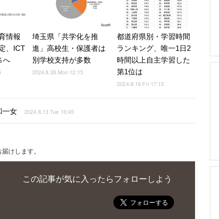
育情報
埼玉県「共学化を推
都道府県別・学習時間
、ICT
進」高校生・保護者は
ランキング、唯一1日2
％へ
別学校支持が多数
時間以上自主学習した
第1位は
5
2024.8.26 Mon 12:15
2024.8.16 Fri 17:15
和一女
2024.8.13 Tue 10:45
お届けします。
この記事が気に入ったらフォローしよう