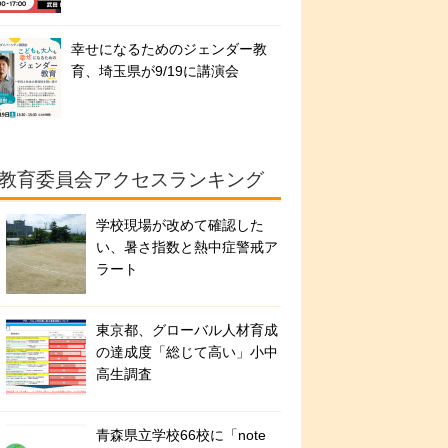
幸せになるためのジェンダー教
育、埼玉県が9/19に講演会
教育委員会アクセスランキング
学校現場が改めて確認した
い、暑さ指数と熱中症警戒ア
ラート
東京都、グローバル人材育成
の達成度「総じて高い」小中
高生調査
青森県立学校66校に「note