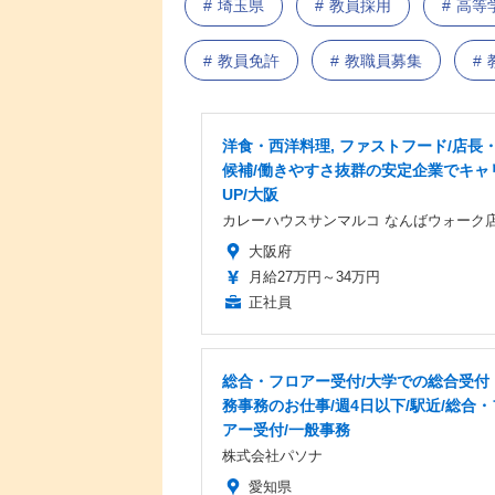
埼玉県
教員採用
高等
教員免許
教職員募集
洋食・西洋料理, ファストフード/店長
候補/働きやすさ抜群の安定企業でキャ
UP/大阪
カレーハウスサンマルコ なんばウォーク
大阪府
月給27万円～34万円
正社員
総合・フロアー受付/大学での総合受付
務事務のお仕事/週4日以下/駅近/総合
アー受付/一般事務
株式会社パソナ
愛知県