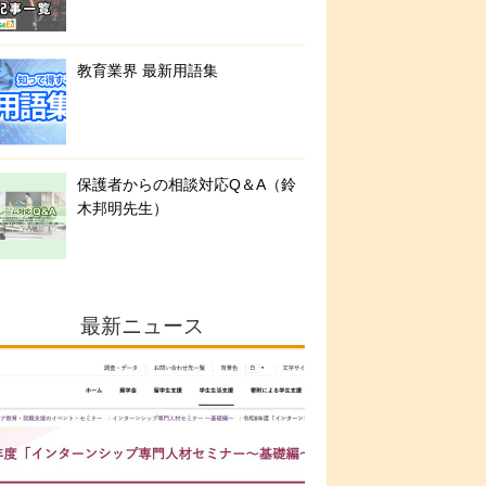
教育業界 最新用語集
保護者からの相談対応Q＆A（鈴
木邦明先生）
最新ニュース