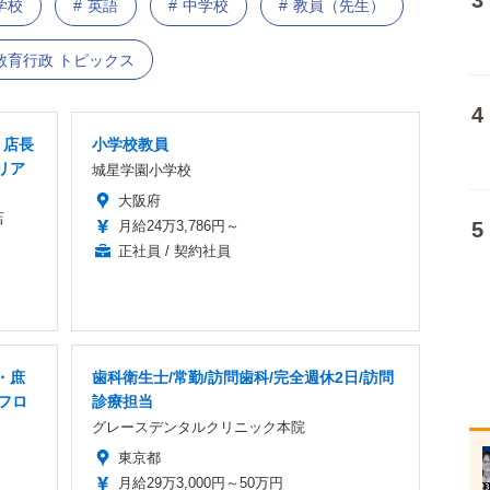
学校
英語
中学校
教員（先生）
教育行政 トピックス
・店長
小学校教員
リア
城星学園小学校
大阪府
店
月給24万3,786円～
正社員 / 契約社員
・庶
歯科衛生士/常勤/訪問歯科/完全週休2日/訪問
・フロ
診療担当
グレースデンタルクリニック本院
東京都
月給29万3,000円～50万円