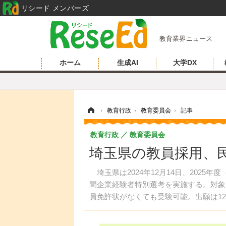
リシード メンバーズ
教育業界ニュース
ホーム
生成AI
大学DX
ホーム
›
教育行政
›
教育委員会
›
記事
教育行政
教育委員会
埼玉県の教員採用、民
埼玉県は2024年12月14日、2025
間企業経験者特別選考を実施する。対象
員免許状がなくても受験可能。出願は1