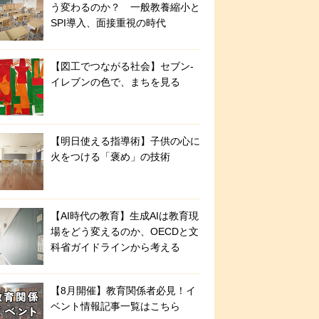
う変わるのか？ 一般教養縮小と
SPI導入、面接重視の時代
【図工でつながる社会】セブン‐
イレブンの色で、まちを見る
【明日使える指導術】子供の心に
火をつける「褒め」の技術
【AI時代の教育】生成AIは教育現
場をどう変えるのか、OECDと文
科省ガイドラインから考える
【8月開催】教育関係者必見！イ
ベント情報記事一覧はこちら