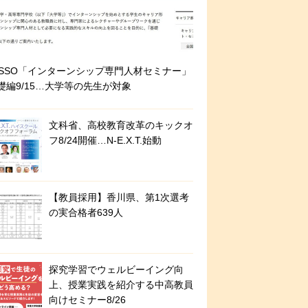
ASSO「インターンシップ専門人材セミナー」
礎編9/15…大学等の先生が対象
文科省、高校教育改革のキックオ
フ8/24開催…N-E.X.T.始動
【教員採用】香川県、第1次選考
の実合格者639人
探究学習でウェルビーイング向
上、授業実践を紹介する中高教員
向けセミナー8/26