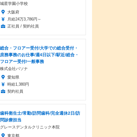
城星学園小学校
大阪府
月給24万3,786円～
正社員 / 契約社員
総合・フロアー受付/大学での総合受付・
庶務事務のお仕事/週4日以下/駅近/総合・
フロアー受付/一般事務
株式会社パソナ
愛知県
時給1,380円
契約社員
歯科衛生士/常勤/訪問歯科/完全週休2日/訪
問診療担当
グレースデンタルクリニック本院
東京都