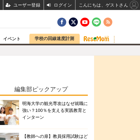
ユーザー登録
ログイン
こんにちは、ゲストさん
学校の回線速度計測
イベント
編集部ピックアップ
明海大学の観光専攻はなぜ就職に
強い？100％を支える実践教育と
インターン
【教師への扉】教員採用試験はど