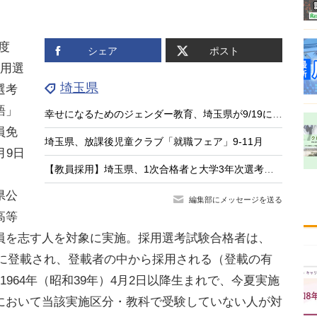
年度
シェア
ポスト
採用選
埼玉県
選考
語」
幸せになるためのジェンダー教育、埼玉県が9/19に講演会
員免
埼玉県、放課後児童クラブ「就職フェア」9-11月
月9日
【教員採用】埼玉県、1次合格者と大学3年次選考結果…通過率88.1％
県公
編集部にメッセージを送る
高等
員を志す人を対象に実施。採用選考試験合格者は、
名簿に登載され、登載者の中から採用される（登載の有
964年（昭和39年）4月2日以降生まれで、今夏実施
において当該実施区分・教科で受験していない人が対