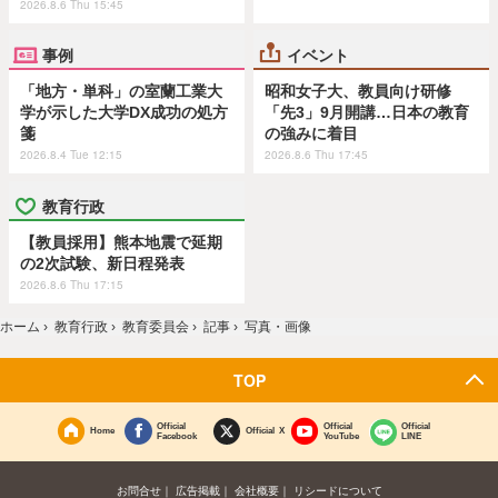
2026.8.6 Thu 15:45
事例
イベント
「地方・単科」の室蘭工業大
昭和女子大、教員向け研修
学が示した大学DX成功の処方
「先3」9月開講…日本の教育
箋
の強みに着目
2026.8.4 Tue 12:15
2026.8.6 Thu 17:45
教育行政
【教員採用】熊本地震で延期
の2次試験、新日程発表
2026.8.6 Thu 17:15
ホーム
›
教育行政
›
教育委員会
›
記事
›
写真・画像
TOP
Official
Official
Official
Home
Official X
Facebook
YouTube
LINE
お問合せ
広告掲載
会社概要
リシードについて