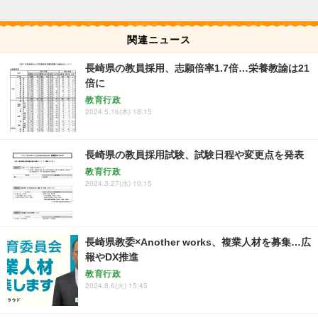
関連ニュース
長崎県の教員採用、志願倍率1.7倍…栄養教諭は21
倍に
教育行政
2024.5.16(木) 18:15
長崎県の教員採用試験、試験日程や変更点を発表
教育行政
2024.3.27(水) 10:15
長崎県教委×Another works、複業人材を募集…広
報やDX推進
教育行政
2024.8.6(火) 15:45