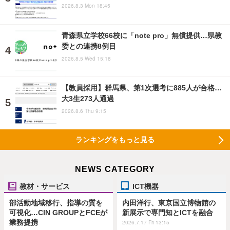
2026.8.3 Mon 18:45
青森県立学校66校に「note pro」無償提供…県教
委との連携8例目
2026.8.5 Wed 15:18
【教員採用】群馬県、第1次選考に885人が合格…
大3生273人通過
2026.8.6 Thu 9:15
ランキングをもっと見る
NEWS CATEGORY
教材・サービス
ICT機器
部活動地域移行、指導の質を
内田洋行、東京国立博物館の
可視化…CIN GROUPとFCEが
新展示で専門知とICTを融合
業務提携
2026.7.17 Fri 13:15