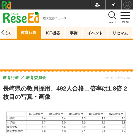
教育業界ニュース
menu
search
教育行政
ービス
ICT機器
事例
イベント
リセマム
教育行政
教育委員会
2024.10.4 Fri 17:15
長崎県の教員採用、492人合格…倍率は1.8倍 2
枚目の写真・画像