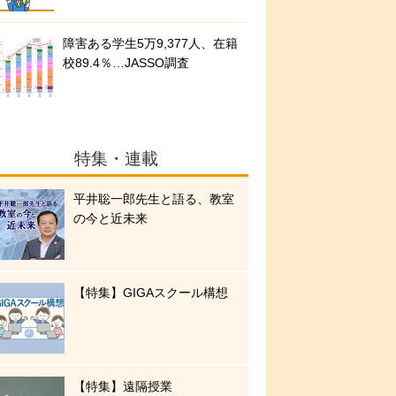
障害ある学生5万9,377人、在籍
校89.4％…JASSO調査
特集・連載
平井聡一郎先生と語る、教室
の今と近未来
【特集】GIGAスクール構想
【特集】遠隔授業