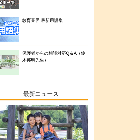
教育業界 最新用語集
保護者からの相談対応Q＆A（鈴
木邦明先生）
最新ニュース