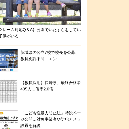
クレーム対応Q＆A】公園でいたずらをしてい
子供がいる
茨城県の公立7校で校長を公募、
教員免許不問…エン
【教員採用】長崎県、最終合格者
495人…倍率2.0倍
「こども性暴力防止法」特設ペー
ジ公開…対象事業者や防犯カメラ
設置を解説