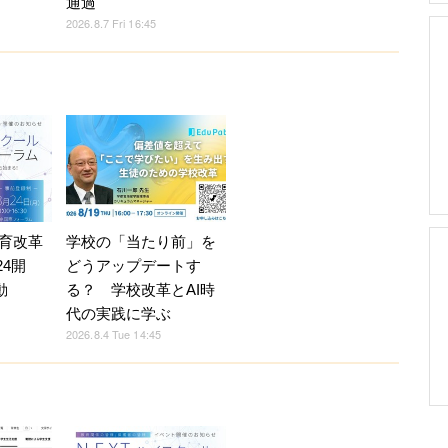
通過
2026.8.7 Fri 16:45
育改革
学校の「当たり前」を
24開
どうアップデートす
動
る？ 学校改革とAI時
代の実践に学ぶ
2026.8.4 Tue 14:45