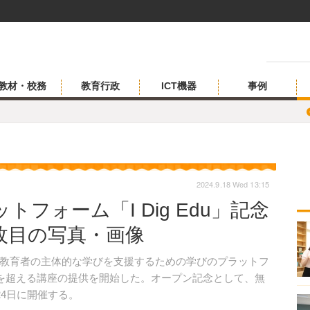
教材・校務
教育行政
ICT機器
事例
2024.9.18 Wed 13:15
フォーム「I Dig Edu」記念
 1枚目の写真・画像
教育者の主体的な学びを支援するための学びのプラットフ
、100を超える講座の提供を開始した。オープン記念として、無
24日に開催する。