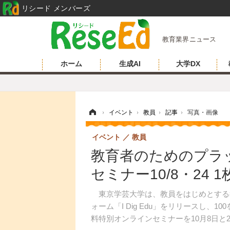
リシード メンバーズ
教育業界ニュース
ホーム
生成AI
大学DX
ホーム
›
イベント
›
教員
›
記事
›
写真・画像
イベント
教員
教育者のためのプラット
セミナー10/8・24
東京学芸大学は、教員をはじめとする
ォーム「I Dig Edu」をリリースし
料特別オンラインセミナーを10月8日と