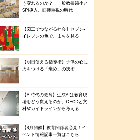
う変わるのか？ 一般教養縮小と
SPI導入、面接重視の時代
【図工でつながる社会】セブン‐
イレブンの色で、まちを見る
【明日使える指導術】子供の心に
火をつける「褒め」の技術
【AI時代の教育】生成AIは教育現
場をどう変えるのか、OECDと文
科省ガイドラインから考える
【8月開催】教育関係者必見！イ
ベント情報記事一覧はこちら