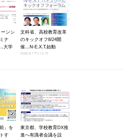
ターンシ
文科省、高校教育改革
ミナ
のキックオフ8/24開
5…大学
催…N-E.X.T.始動
2026.8.7 Fri 12:15
前」を
東京都、学校教育DX推
トす
進へ有識者会議を設