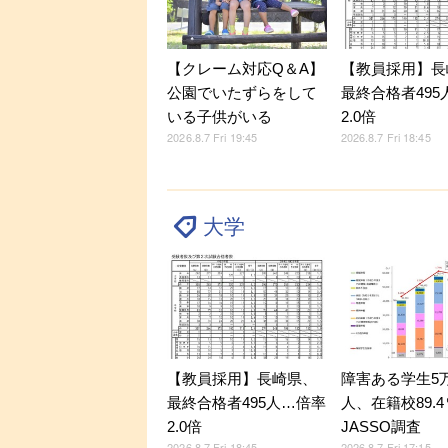
【クレーム対応Q＆A】
【教員採用】長
公園でいたずらをして
最終合格者495
いる子供がいる
2.0倍
2026.8.7 Fri 19:45
2026.8.7 Fri 18:45
大学
【教員採用】長崎県、
障害ある学生5万9
最終合格者495人…倍率
人、在籍校89.
2.0倍
JASSO調査
2026.8.7 Fri 18:45
2026.8.7 Fri 17:15