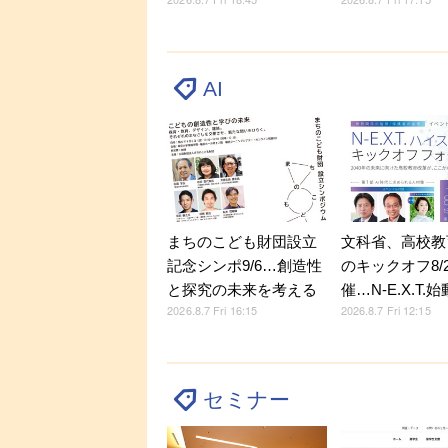
AI
文科省、高校教
まちのこども財団設立
のキックオフ8/
記念シンポ9/6…創造性
催…N-E.X.T.始
と探究の未来を考える
2026.8.7 Fri 12:15
2026.8.7 Fri 16:15
セミナー