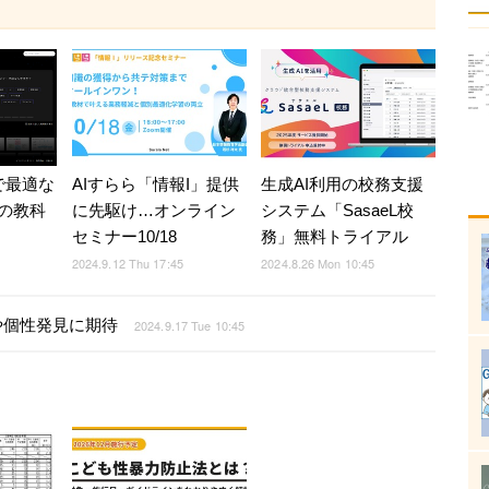
で最適な
AIすらら「情報I」提供
生成AI利用の校務支援
の教科
に先駆け…オンライン
システム「SasaeL校
セミナー10/18
務」無料トライアル
2024.9.12 Thu 17:45
2024.8.26 Mon 10:45
や個性発見に期待
2024.9.17 Tue 10:45