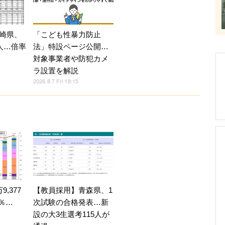
崎県、
「こども性暴力防止
人…倍率
法」特設ページ公開…
対象事業者や防犯カメ
ラ設置を解説
2026.8.7 Fri 18:15
,377
【教員採用】青森県、1
4％…
次試験の合格発表…新
設の大3生選考115人が