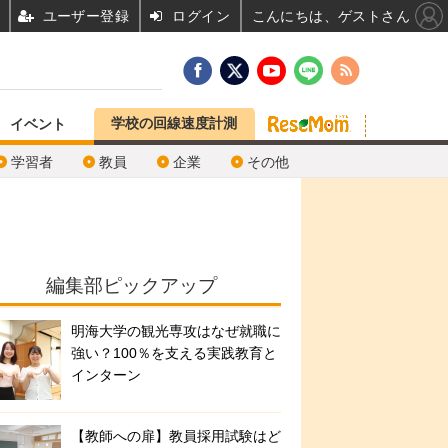
ユーザー登録
ログイン
こんにちは、ゲストさん
学校の回線速度計測
イベント
学習者
教員
企業
その他
編集部ピックアップ
明海大学の観光専攻はなぜ就職に
強い？100％を支える実践教育と
インターン
【教師への扉】教員採用試験はど