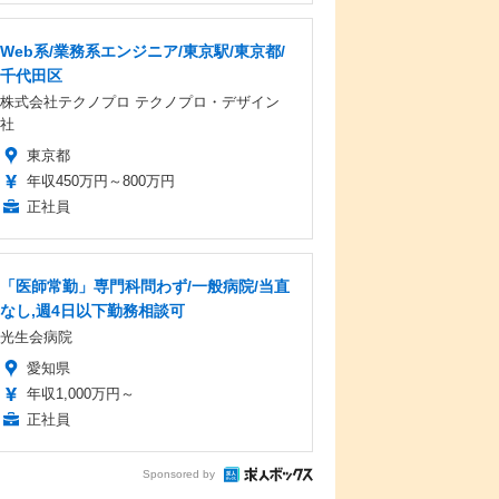
Web系/業務系エンジニア/東京駅/東京都/
千代田区
株式会社テクノプロ テクノプロ・デザイン
社
東京都
年収450万円～800万円
正社員
「医師常勤」専門科問わず/一般病院/当直
なし,週4日以下勤務相談可
光生会病院
愛知県
年収1,000万円～
正社員
Sponsored by