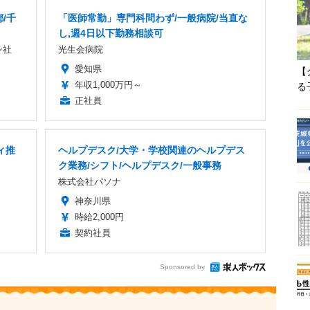
/千
「医師常勤」専門科問わず/一般病院/当直な
し,週4日以下勤務相談可
ン社
光生会病院
愛知県
【
年収1,000万円～
る
正社員
ィ推
ヘルプデスク/大学・学校関連のヘルプデス
ク業務/シフト/ヘルプデスク/一般事務
株式会社パソナ
神奈川県
時給2,000円
契約社員
Sponsored by