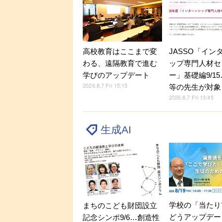
JASSO「イン
高校教育はここまで変
ップ専門人材セ
わる、遠隔教育で進む
ー」基礎編9/1
学びのアップデート
2026.8.7 Fri 15:15
等の先生が対象
2026.8.7 Fri 13:45
生成AI
学校の「当たり
まちのこども財団設立
どうアップデー
記念シンポ9/6…創造性