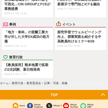
可視化…CIN GROUPとFCEが
新展示で専門知とICTを融合
業務提携
2026.7.17 Fri 13:15
2026.8.6 Thu 15:45
事例
イベント
「地方・単科」の室蘭工業大
探究学習でウェルビーイング
学が示した大学DX成功の処方
向上、授業実践を紹介する中
箋
高教員向けセミナー8/26
2026.8.4 Tue 12:15
2026.8.6 Thu 18:45
教育行政
【教員採用】熊本地震で延期
の2次試験、新日程発表
2026.8.6 Thu 17:15
ホーム
›
教育行政
›
教育委員会
›
記事
›
写真・画像
TOP
Official
Official
Official
Home
Official X
Facebook
YouTube
LINE