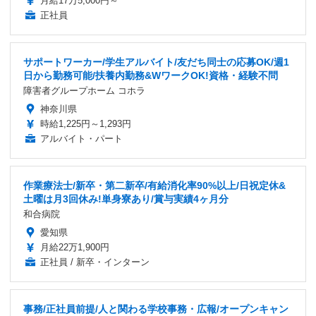
月給17万5,000円～
正社員
サポートワーカー/学生アルバイト/友だち同士の応募OK/週1
日から勤務可能/扶養内勤務&WワークOK!資格・経験不問
障害者グループホーム コホラ
神奈川県
時給1,225円～1,293円
アルバイト・パート
作業療法士/新卒・第二新卒/有給消化率90%以上/日祝定休&
土曜は月3回休み!単身寮あり/賞与実績4ヶ月分
和合病院
愛知県
月給22万1,900円
正社員 / 新卒・インターン
事務/正社員前提/人と関わる学校事務・広報/オープンキャン