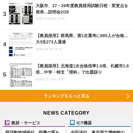
大阪市、27・28年度教員採用試験日程・変更点を
発表…説明会2/28
2025.12.26 Fri 12:45
【教員採用】群馬県、第1次選考に885人が合格…
大3生273人通過
2026.8.6 Thu 9:15
【教員採用】北海道1次合格倍率1.0倍、札幌市1.8
倍…中学・特支「理科」で出題誤り
2026.7.21 Tue 13:45
ランキングをもっと見る
NEWS CATEGORY
教材・サービス
ICT機器
部活動地域移行、指導の質を
内田洋行、東京国立博物館の