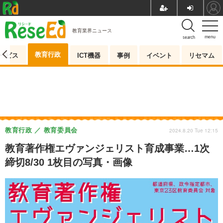
教育業界ニュース
menu
search
教育行政
ービス
ICT機器
事例
イベント
リセマム
教育行政
教育委員会
2024.8.20 Tue 12:15
教育著作権エヴァンジェリスト育成事業…1次
締切8/30 1枚目の写真・画像