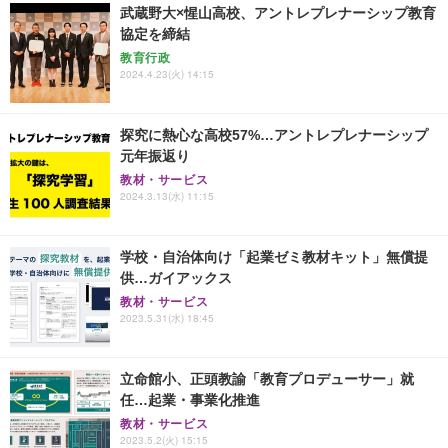
武蔵野大×惺山高校、アントレプレナーシップ教育
協定を締結
教育行政
2024.4.23(火) 14:15
探究に熱心な高校57%…アントレプレナーシップ
元年振返り
教材・サービス
2024.3.13(水) 11:15
学校・自治体向け「起業ゼミ教材キット」無償提
供…ガイアックス
教材・サービス
2023.5.31(水) 18:45
立命館小、正頭教諭「教育プロデューサー」就
任…起業・事業化推進
教材・サービス
2023.5.2(火) 15:15