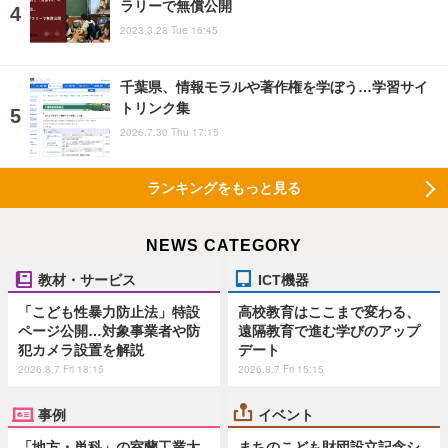
ラリーで無償公開
2023.3.28 Tue 16:45
千葉県、情報モラルや著作権を学ぼう…学習サイ
トリンク集
2026.7.30 Thu 17:15
ランキングをもっと見る
NEWS CATEGORY
教材・サービス
ICT機器
「こども性暴力防止法」特設
高校教育はここまで変わる、
ページ公開…対象事業者や防
遠隔教育で進む学びのアップ
犯カメラ設置を解説
デート
2026.8.7 Fri 18:15
2026.8.7 Fri 15:15
事例
イベント
「地方・単科」の室蘭工業大
まちのこども財団設立記念シ