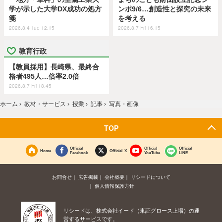
学が示した大学DX成功の処方
ンポ9/6…創造性と探究の未来
箋
を考える
2026.8.4 Tue 12:15
2026.8.7 Fri 16:15
教育行政
【教員採用】長崎県、最終合
格者495人…倍率2.0倍
2026.8.7 Fri 18:45
ホーム
›
教材・サービス
›
授業
›
記事
›
写真・画像
TOP
Official
Official
Official
Home
Official X
Facebook
YouTube
LINE
お問合せ
広告掲載
会社概要
リシードについて
個人情報保護方針
リシードは、株式会社イード（東証グロース上場）の運
営するサービスです。