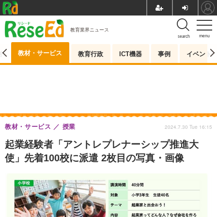
教育業界ニュース
menu
search
教材・サービス
測
教育行政
ICT機器
事例
イベント
教材・サービス
授業
2024.7.30 Tue 16:15
起業経験者「アントレプレナーシップ推進大
使」先着100校に派遣 2枚目の写真・画像