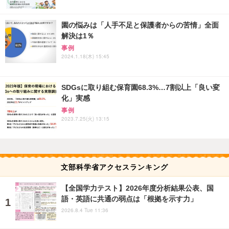
園の悩みは「人手不足と保護者からの苦情」全面
解決は1％
事例
2024.1.18(木) 15:45
SDGsに取り組む保育園68.3%…7割以上「良い変
化」実感
事例
2023.7.25(火) 13:15
文部科学省アクセスランキング
【全国学力テスト】2026年度分析結果公表、国
語・英語に共通の弱点は「根拠を示す力」
2026.8.4 Tue 11:36