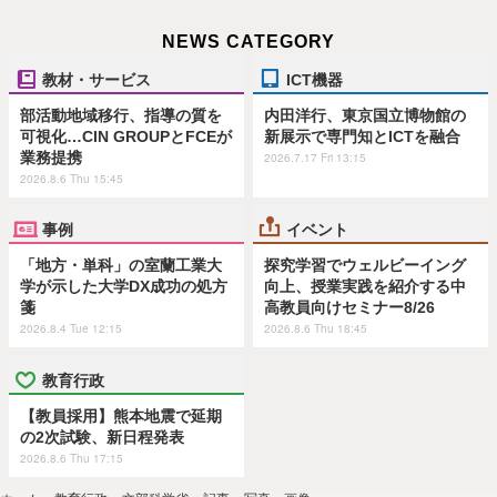
NEWS CATEGORY
教材・サービス
ICT機器
部活動地域移行、指導の質を
内田洋行、東京国立博物館の
可視化…CIN GROUPとFCEが
新展示で専門知とICTを融合
業務提携
2026.7.17 Fri 13:15
2026.8.6 Thu 15:45
事例
イベント
「地方・単科」の室蘭工業大
探究学習でウェルビーイング
学が示した大学DX成功の処方
向上、授業実践を紹介する中
箋
高教員向けセミナー8/26
2026.8.4 Tue 12:15
2026.8.6 Thu 18:45
教育行政
【教員採用】熊本地震で延期
の2次試験、新日程発表
2026.8.6 Thu 17:15