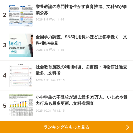
栄養教諭の専門性を生かす食育推進、文科省が事
業公募
2026.8.5 Wed 11:45
全国学力調査、SNS利用長いほど正答率低く…文
科相8/4会見
2026.8.5 Wed 11:15
社会教育施設の利用回復、図書館・博物館は過去
最多…文科省
2026.3.31 Tue 17:15
小中学生の不登校が過去最多35万人、いじめや暴
力行為も最多更新…文科省調査
2025.10.31 Fri 12:15
ランキングをもっと見る