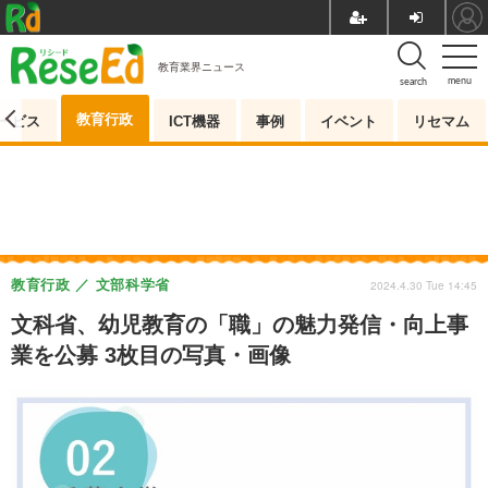
教育業界ニュース
menu
search
教育行政
ービス
ICT機器
事例
イベント
リセマム
教育行政
文部科学省
2024.4.30 Tue 14:45
文科省、幼児教育の「職」の魅力発信・向上事
業を公募 3枚目の写真・画像