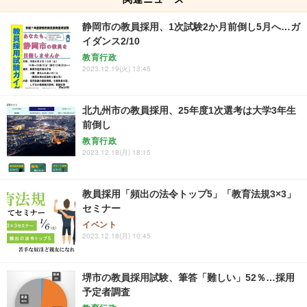
静岡市の教員採用、1次試験2か月前倒し5月へ…ガ
イダンス2/10
教育行政
2023.12.19(火) 13:45
北九州市の教員採用、25年度1次選考は大学3年生
前倒し
教育行政
2023.12.18(月) 18:15
教員採用「頻出の法令トップ5」「教育法規3×3」
セミナー
イベント
2023.12.18(月) 10:45
堺市の教員採用試験、筆答「難しい」52％…採用
予定者調査