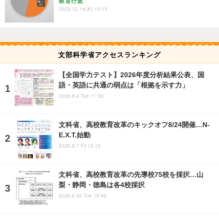
教育行政
2023.12.14(木) 15:15
文部科学省アクセスランキング
【全国学力テスト】2026年度分析結果公表、国
語・英語に共通の弱点は「根拠を示す力」
2026.8.4 Tue 11:36
文科省、高校教育改革のキックオフ8/24開催…N-
E.X.T.始動
2026.8.7 Fri 12:15
文科省、高校教育改革の先導校75校を採択…山
梨・静岡・徳島は各4校採択
2026.6.30 Tue 15:45