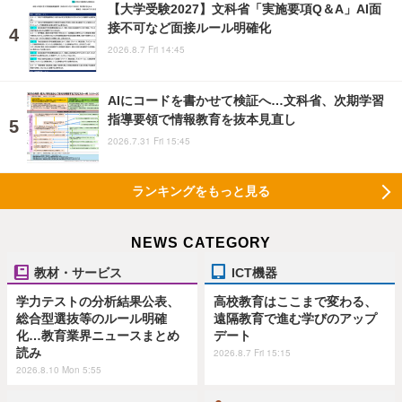
【大学受験2027】文科省「実施要項Q＆A」AI面
接不可など面接ルール明確化
2026.8.7 Fri 14:45
AIにコードを書かせて検証へ…文科省、次期学習
指導要領で情報教育を抜本見直し
2026.7.31 Fri 15:45
ランキングをもっと見る
NEWS CATEGORY
教材・サービス
ICT機器
学力テストの分析結果公表、
高校教育はここまで変わる、
総合型選抜等のルール明確
遠隔教育で進む学びのアップ
化…教育業界ニュースまとめ
デート
読み
2026.8.7 Fri 15:15
2026.8.10 Mon 5:55