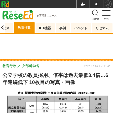
教育業界ニュース
menu
search
教育行政
ービス
ICT機器
事例
イベント
リセマム
教育行政
文部科学省
2023.12.26 Tue 11:45
公立学校の教員採用、倍率は過去最低3.4倍…6
年連続低下 10枚目の写真・画像