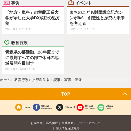
事例
イベント
「地方・単科」の室蘭工業大
まちのこども財団設立記念シ
学が示した大学DX成功の処方
ンポ9/6…創造性と探究の未来
箋
を考える
2026.8.4 Tue 12:15
2026.8.7 Fri 16:15
教育行政
青森県の部活動…28年度まで
に原則すべての部で休日の地
域展開を目指す
2026.8.10 Mon 14:15
ホーム
›
教育行政
›
文部科学省
›
記事
›
写真・画像
TOP
Official
Official
Official
Home
Official X
Facebook
YouTube
LINE
お問合せ
広告掲載
会社概要
リシードについて
個人情報保護方針