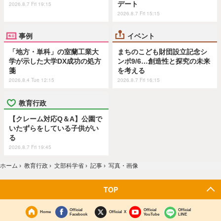
デート
2026.8.7 Fri 19:15
2026.8.7 Fri 15:15
事例
イベント
「地方・単科」の室蘭工業大
まちのこども財団設立記念シ
学が示した大学DX成功の処方
ンポ9/6…創造性と探究の未来
箋
を考える
2026.8.4 Tue 12:15
2026.8.7 Fri 16:15
教育行政
【クレーム対応Q＆A】公園で
いたずらをしている子供がい
る
2026.8.7 Fri 19:45
ホーム
›
教育行政
›
文部科学省
›
記事
›
写真・画像
TOP
Official
Official
Official
Home
Official X
Facebook
YouTube
LINE