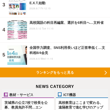
E.X.T.始動
2026.8.7 Fri 12:15
高校国語の科目再編案、選択を6科目へ…文科省
2026.5.12 Tue 11:15
全国学力調査、SNS利用長いほど正答率低く…文
科相8/4会見
2026.8.5 Wed 11:15
ランキングをもっと見る
NEWS CATEGORY
教材・サービス
ICT機器
茨城県の公立7校で校長を公
高校教育はここまで変わる、
募、教員免許不問…エン
遠隔教育で進む学びのアップ