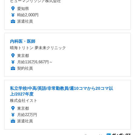
ヒューマンリソシア株式会社
愛知県
時給2,000円
派遣社員
内科医・医師
晴海トリトン 夢未来クリニック
東京都
月給116万6,667円～
契約社員
私立学校/中高/英語/非常勤教員/週10コマから20コマ以
上/2027年度
株式会社イスト
東京都
月給22万円
派遣社員