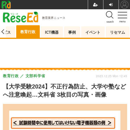
教育業界ニュース
menu
search
教育行政
ービス
ICT機器
事例
イベント
リセマム
教育行政
文部科学省
2023.12.25 Mon 12:45
【大学受験2024】不正行為防止、大学や塾など
へ注意喚起…文科省 3枚目の写真・画像