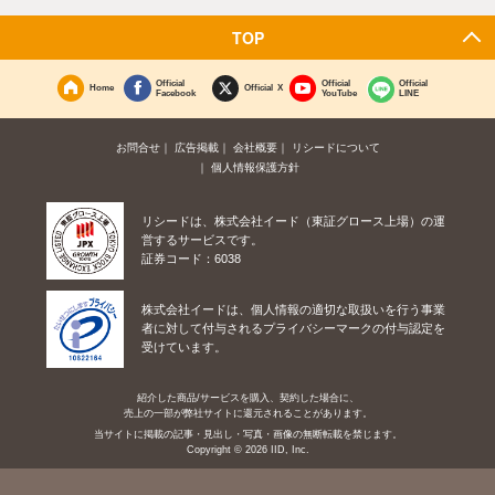
TOP
Official
Official
Official
Home
Official X
Facebook
YouTube
LINE
お問合せ
広告掲載
会社概要
リシードについて
個人情報保護方針
リシードは、株式会社イード（東証グロース上場）の運
営するサービスです。
証券コード：6038
株式会社イードは、個人情報の適切な取扱いを行う事業
者に対して付与されるプライバシーマークの付与認定を
受けています。
紹介した商品/サービスを購入、契約した場合に、
売上の一部が弊社サイトに還元されることがあります。
当サイトに掲載の記事・見出し・写真・画像の無断転載を禁じます。
Copyright © 2026 IID, Inc.