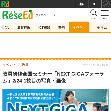
教育業界ニュース
menu
search
イベント
ービス
教育行政
ICT機器
事例
リセマム
イベント
教員
2023.12.14 Thu 16:45
教員研修全国セミナー「NEXT GIGAフォーラ
ム」2/24 1枚目の写真・画像