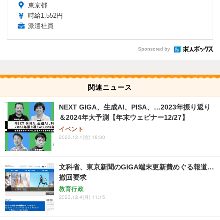
東京都
時給1,552円
派遣社員
Sponsored by
関連ニュース
NEXT GIGA、生成AI、PISA、…2023年振り返り
＆2024年大予測【年末ウェビナー12/27】
イベント
2023.12.1(金) 18:30
文科省、東京新聞のGIGA端末更新費めぐる報道…
撤回要求
教育行政
2023.12.4(月) 11:15