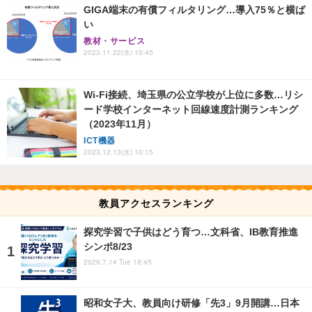
GIGA端末の有償フィルタリング…導入75％と横ば
い
教材・サービス
2023.11.22(水) 15:45
Wi-Fi接続、埼玉県の公立学校が上位に多数…リシ
ード学校インターネット回線速度計測ランキング
（2023年11月）
ICT機器
2023.12.13(水) 10:15
教員アクセスランキング
探究学習で子供はどう育つ…文科省、IB教育推進
シンポ8/23
2026.7.14 Tue 18:45
昭和女子大、教員向け研修「先3」9月開講…日本