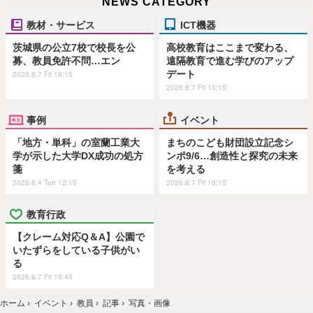
NEWS CATEGORY
教材・サービス
ICT機器
茨城県の公立7校で校長を公
高校教育はここまで変わる、
募、教員免許不問…エン
遠隔教育で進む学びのアップ
デート
2026.8.7 Fri 19:15
2026.8.7 Fri 15:15
事例
イベント
「地方・単科」の室蘭工業大
まちのこども財団設立記念シ
学が示した大学DX成功の処方
ンポ9/6…創造性と探究の未来
箋
を考える
2026.8.4 Tue 12:15
2026.8.7 Fri 16:15
教育行政
【クレーム対応Q＆A】公園で
いたずらをしている子供がい
る
2026.8.7 Fri 19:45
ホーム
›
イベント
›
教員
›
記事
›
写真・画像