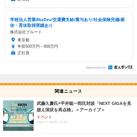
学校法人営業/BizDev/交通費支給/賞与あり/社会保険完備/産
休・育休取得実績あり
株式会社ブルード
東京都
年収500万円～800万円
正社員
Sponsored by
関連ニュース
武藤久慶氏×平井聡一郎氏対談「NEXT GIGAを見
据え現状を再点検」＜アーカイブ＞
イベント
2023.11.20(月) 12:15