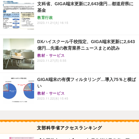
文科省、GIGA端末更新に2,643億円…都道府県に
基金
教育行政
2023.11.21(火) 16:15
DXハイスクール千校指定、GIGA端末更新に2,643
億円…先週の教育業界ニュースまとめ読み
教材・サービス
2023.11.27(月) 5:55
GIGA端末の有償フィルタリング…導入75％と横ば
い
教材・サービス
2023.11.22(水) 15:45
文部科学省アクセスランキング