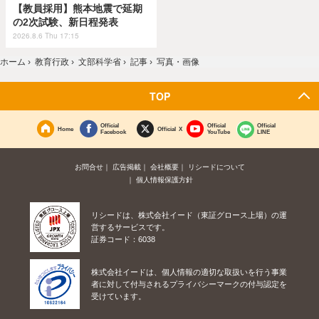
【教員採用】熊本地震で延期
の2次試験、新日程発表
2026.8.6 Thu 17:15
ホーム
›
教育行政
›
文部科学省
›
記事
›
写真・画像
TOP
Official
Official
Official
Home
Official X
Facebook
YouTube
LINE
お問合せ
広告掲載
会社概要
リシードについて
個人情報保護方針
リシードは、株式会社イード（東証グロース上場）の運
営するサービスです。
証券コード：6038
株式会社イードは、個人情報の適切な取扱いを行う事業
者に対して付与されるプライバシーマークの付与認定を
受けています。