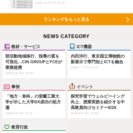
2025.10.31 Fri 12:15
ランキングをもっと見る
NEWS CATEGORY
教材・サービス
ICT機器
部活動地域移行、指導の質を
内田洋行、東京国立博物館の
可視化…CIN GROUPとFCEが
新展示で専門知とICTを融合
業務提携
2026.7.17 Fri 13:15
2026.8.6 Thu 15:45
事例
イベント
「地方・単科」の室蘭工業大
探究学習でウェルビーイング
学が示した大学DX成功の処方
向上、授業実践を紹介する中
箋
高教員向けセミナー8/26
2026.8.4 Tue 12:15
2026.8.6 Thu 18:45
教育行政