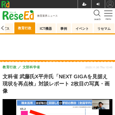
教育業界ニュース
menu
search
教育行政
ービス
ICT機器
事例
イベント
リセマム
教育行政
文部科学省
2023.11.30 Thu 13:45
文科省 武藤氏X平井氏「NEXT GIGAを見据え
現状を再点検」対談レポート 2枚目の写真・画
像