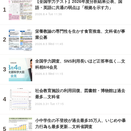
【全国学力テスト】2026年度分析結果公表、国
語・英語に共通の弱点は「根拠を示す力」
2026.8.4 Tue 11:36
栄養教諭の専門性を生かす食育推進、文科省が事
業公募
2026.8.5 Wed 11:45
全国学力調査、SNS利用長いほど正答率低く…文
科相8/4会見
2026.8.5 Wed 11:15
社会教育施設の利用回復、図書館・博物館は過去
最多…文科省
2026.3.31 Tue 17:15
小中学生の不登校が過去最多35万人、いじめや暴
力行為も最多更新…文科省調査