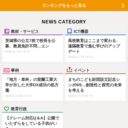
ランキングをもっと見る
NEWS CATEGORY
教材・サービス
ICT機器
茨城県の公立7校で校長を公
高校教育はここまで変わる、
募、教員免許不問…エン
遠隔教育で進む学びのアップ
デート
2026.8.7 Fri 19:15
2026.8.7 Fri 15:15
事例
イベント
「地方・単科」の室蘭工業大
まちのこども財団設立記念シ
学が示した大学DX成功の処方
ンポ9/6…創造性と探究の未来
箋
を考える
2026.8.4 Tue 12:15
2026.8.7 Fri 16:15
教育行政
【クレーム対応Q＆A】公園で
いたずらをしている子供がい