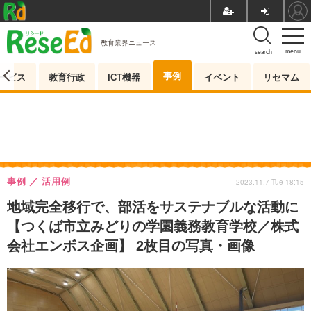
教育業界ニュース
menu
search
事例
ービス
教育行政
ICT機器
イベント
リセマム
事例
活用例
2023.11.7 Tue 18:15
地域完全移行で、部活をサステナブルな活動に
【つくば市立みどりの学園義務教育学校／株式
会社エンボス企画】 2枚目の写真・画像