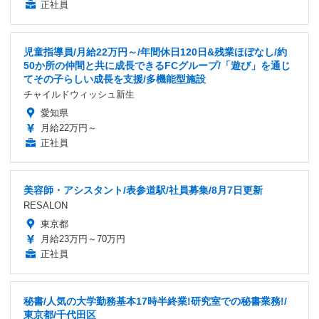
正社員
児童指導員/月給22万円～/年間休日120日&残業ほぼなし/約
50か所の仲間と共に成長できるFCグループ/「遊び」を通じ
てその子らしい成長を支援/多機能型施設
チャイルドウィッシュ新生
愛知県
月給22万円～
正社員
美容師・アシスタント/表参道駅/社員募集/8月7日更新
RESALON
東京都
月給23万円～70万円
正社員
秘書/人気の大学勤務基本17時半終業!研究室での秘書業務!/
東京都/千代田区