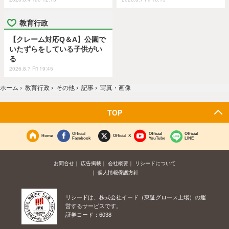
教育行政
【クレーム対応Q＆A】公園で
いたずらをしている子供がい
る
2026.8.7 Fri 19:45
ホーム
›
教育行政
›
その他
›
記事
›
写真・画像
TOP
Official
Official
Official
Home
Official X
Facebook
YouTube
LINE
お問合せ
広告掲載
会社概要
リシードについて
個人情報保護方針
リシードは、株式会社イード（東証グロース上場）の運
営するサービスです。
証券コード：6038