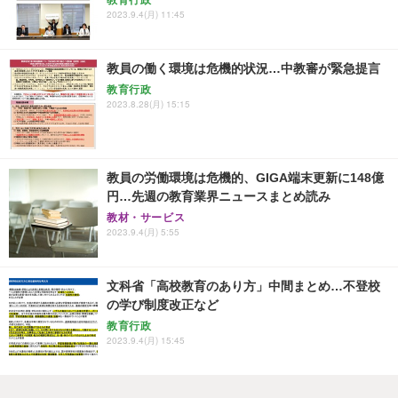
教育行政
2023.9.4(月) 11:45
教員の働く環境は危機的状況…中教審が緊急提言
教育行政
2023.8.28(月) 15:15
教員の労働環境は危機的、GIGA端末更新に148億
円…先週の教育業界ニュースまとめ読み
教材・サービス
2023.9.4(月) 5:55
文科省「高校教育のあり方」中間まとめ…不登校
の学び制度改正など
教育行政
2023.9.4(月) 15:45