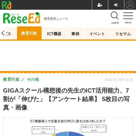
教育業界ニュース
menu
search
教育行政
ービス
ICT機器
事例
イベント
リセマム
教育行政
その他
2023.9.5 Tue 15:15
GIGAスクール構想後の先生のICT活用能力、7
割が「伸びた」【アンケート結果】 5枚目の写
真・画像