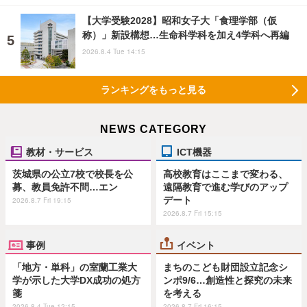
【大学受験2028】昭和女子大「食理学部（仮
称）」新設構想…生命科学科を加え4学科へ再編
2026.8.4 Tue 14:15
ランキングをもっと見る
NEWS CATEGORY
教材・サービス
ICT機器
茨城県の公立7校で校長を公
高校教育はここまで変わる、
募、教員免許不問…エン
遠隔教育で進む学びのアップ
デート
2026.8.7 Fri 19:15
2026.8.7 Fri 15:15
事例
イベント
「地方・単科」の室蘭工業大
まちのこども財団設立記念シ
学が示した大学DX成功の処方
ンポ9/6…創造性と探究の未来
箋
を考える
2026.8.4 Tue 12:15
2026.8.7 Fri 16:15