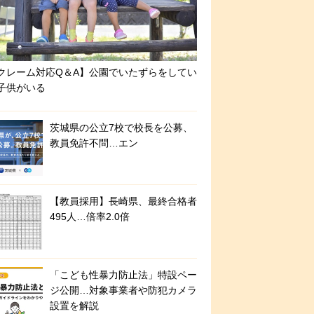
クレーム対応Q＆A】公園でいたずらをしてい
子供がいる
茨城県の公立7校で校長を公募、
教員免許不問…エン
【教員採用】長崎県、最終合格者
495人…倍率2.0倍
「こども性暴力防止法」特設ペー
ジ公開…対象事業者や防犯カメラ
設置を解説