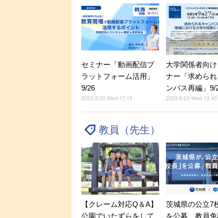
セミナー「動画配信プ
大学関係者向け
ラットフォーム活用」
ナー「求められ
9/26
ンパス再編」9/2
2023.9.20 Wed 17:15
2023.9.20 Wed 13:45
教員（先生）
【クレーム対応Q＆A】
茨城県の公立7
公園でいたずらをして
を公募、教員免