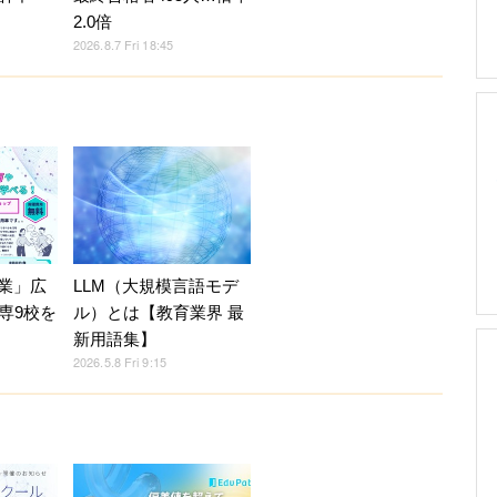
2.0倍
2026.8.7 Fri 18:45
授業」広
LLM（大規模言語モデ
専9校を
ル）とは【教育業界 最
新用語集】
2026.5.8 Fri 9:15