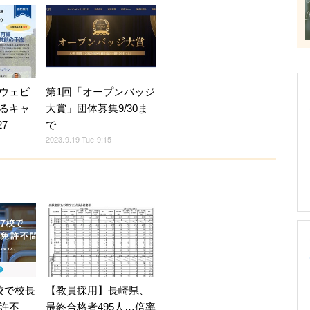
第1回「オープンバッジ
ウェビ
大賞」団体募集9/30ま
るキャ
で
7
2023.9.19 Tue 9:15
校で校長
【教員採用】長崎県、
許不
最終合格者495人…倍率