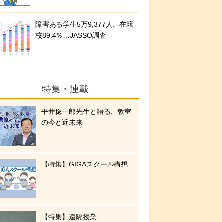
障害ある学生5万9,377人、在籍
校89.4％…JASSO調査
特集・連載
平井聡一郎先生と語る、教室
の今と近未来
【特集】GIGAスクール構想
【特集】遠隔授業