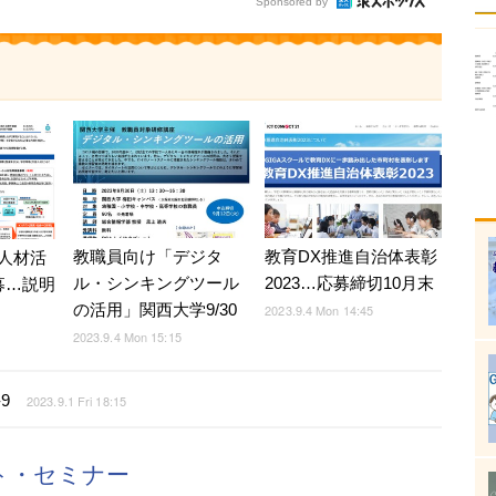
Sponsored by
教職員向け「デジタ
教育DX推進自治体表彰
人材活
ル・シンキングツール
2023…応募締切10月末
募…説明
の活用」関西大学9/30
2023.9.4 Mon 14:45
2023.9.4 Mon 15:15
9
2023.9.1 Fri 18:15
ント・セミナー