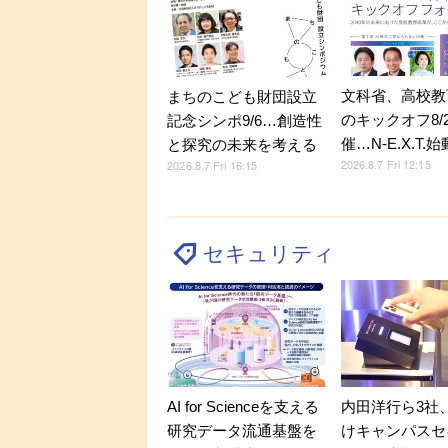
文科省、高校教
まちのこども財団設立
のキックオフ8/
記念シンポ9/6…創造性
催…N-E.X.T.始
と探究の未来を考える
2026.8.7 Fri 12:15
2026.8.7 Fri 16:15
セキュリティ
内田洋行ら3社
AI for Scienceを支える
けキャンパスセ
研究データ流通基盤を