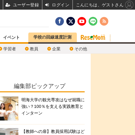
ユーザー登録
ログイン
こんにちは、ゲストさん
学校の回線速度計測
イベント
学習者
教員
企業
その他
編集部ピックアップ
明海大学の観光専攻はなぜ就職に
強い？100％を支える実践教育と
インターン
【教師への扉】教員採用試験はど