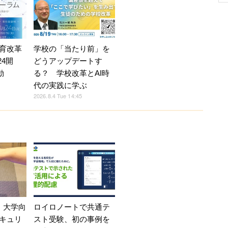
育改革
学校の「当たり前」を
24開
どうアップデートす
動
る？ 学校改革とAI時
代の実践に学ぶ
2026.8.4 Tue 14:45
、大学向
ロイロノートで共通テ
キュリ
スト受験、初の事例を