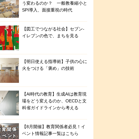
う変わるのか？ 一般教養縮小と
SPI導入、面接重視の時代
【図工でつながる社会】セブン‐
イレブンの色で、まちを見る
【明日使える指導術】子供の心に
火をつける「褒め」の技術
【AI時代の教育】生成AIは教育現
場をどう変えるのか、OECDと文
科省ガイドラインから考える
【8月開催】教育関係者必見！イ
ベント情報記事一覧はこちら