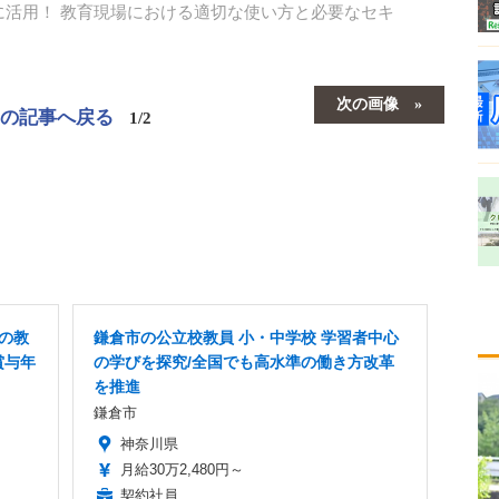
安全に活用！ 教育現場における適切な使い方と必要なセキ
次の画像
この記事へ戻る
1/2
Xの教
鎌倉市の公立校教員 小・中学校 学習者中心
賞与年
の学びを探究/全国でも高水準の働き方改革
を推進
鎌倉市
神奈川県
月給30万2,480円～
契約社員