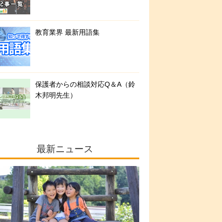
教育業界 最新用語集
保護者からの相談対応Q＆A（鈴
木邦明先生）
最新ニュース