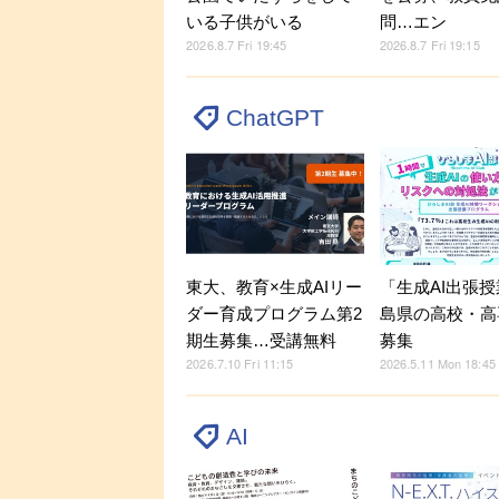
いる子供がいる
問…エン
2026.8.7 Fri 19:45
2026.8.7 Fri 19:15
ChatGPT
東大、教育×生成AIリー
「生成AI出張
ダー育成プログラム第2
島県の高校・高
期生募集…受講無料
募集
2026.7.10 Fri 11:15
2026.5.11 Mon 18:45
AI