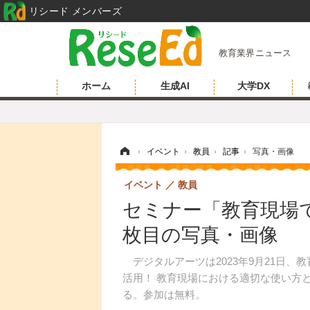
リシード メンバーズ
教育業界ニュース
ホーム
生成AI
大学DX
ホーム
›
イベント
›
教員
›
記事
›
写真・画像
イベント
教員
セミナー「教育現場で生
枚目の写真・画像
デジタルアーツは2023年9月21日、教
活用！ 教育現場における適切な使い方
る。参加は無料。