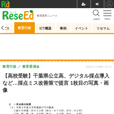
教育業界ニュース
menu
search
教育行政
ービス
ICT機器
事例
イベント
リセマム
教育行政
教育委員会
2023.6.19 Mon 12:15
【高校受験】千葉県公立高、デジタル採点導入
など…採点ミス改善策で提言 1枚目の写真・画
像