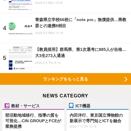
2026.8.3 Mon 18:45
青森県立学校66校に「note pro」無償提供…県教
委との連携8例目
2026.8.5 Wed 15:18
【教員採用】群馬県、第1次選考に885人が合格…
大3生273人通過
2026.8.6 Thu 9:15
ランキングをもっと見る
NEWS CATEGORY
教材・サービス
ICT機器
部活動地域移行、指導の質を
内田洋行、東京国立博物館の
可視化…CIN GROUPとFCEが
新展示で専門知とICTを融合
業務提携
2026.7.17 Fri 13:15