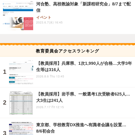
河合塾、高校教諭対象「新課程研究会」8/7まで配
信
イベント
2023.6.7(水) 16:45
教育委員会アクセスランキング
【教員採用】兵庫県、1次1,990人が合格…大学3年
生等は316人
2026.8.6 Thu 13:45
【教員採用】岩手県、一般選考1次受験者625人…
大3生は241人
2026.7.17 Fri 12:15
東京都、学校教育DX推進へ有識者会議を設置…
8/6初会合