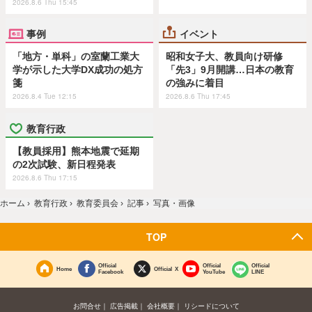
2026.8.6 Thu 15:45
事例
イベント
「地方・単科」の室蘭工業大
昭和女子大、教員向け研修
学が示した大学DX成功の処方
「先3」9月開講…日本の教育
箋
の強みに着目
2026.8.4 Tue 12:15
2026.8.6 Thu 17:45
教育行政
【教員採用】熊本地震で延期
の2次試験、新日程発表
2026.8.6 Thu 17:15
ホーム
›
教育行政
›
教育委員会
›
記事
›
写真・画像
TOP
Official
Official
Official
Home
Official X
Facebook
YouTube
LINE
お問合せ
広告掲載
会社概要
リシードについて