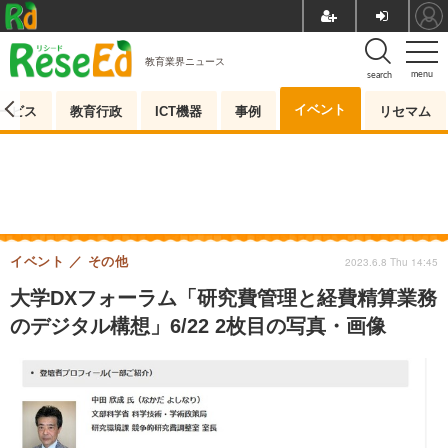
教育業界ニュース
menu
search
イベント
ービス
教育行政
ICT機器
事例
リセマム
イベント
その他
2023.6.8 Thu 14:45
大学DXフォーラム「研究費管理と経費精算業務
のデジタル構想」6/22 2枚目の写真・画像