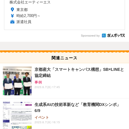
株式会社エーティーエス
東京都
時給2,700円～
派遣社員
Sponsored by
関連ニュース
京都産大「スマートキャンパス構想」SB×LINEと
協定締結
事例
2023.6.7(水) 17:45
生成系AIの技術革新など「教育機関DXシンポ」
6/9
イベント
2023.6.7(水) 16:15