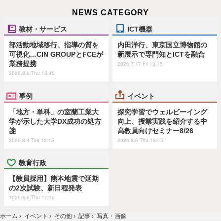
NEWS CATEGORY
教材・サービス
ICT機器
部活動地域移行、指導の質を
内田洋行、東京国立博物館の
可視化…CIN GROUPとFCEが
新展示で専門知とICTを融合
業務提携
2026.7.17 Fri 13:15
2026.8.6 Thu 15:45
事例
イベント
「地方・単科」の室蘭工業大
探究学習でウェルビーイング
学が示した大学DX成功の処方
向上、授業実践を紹介する中
箋
高教員向けセミナー8/26
2026.8.4 Tue 12:15
2026.8.6 Thu 18:45
教育行政
【教員採用】熊本地震で延期
の2次試験、新日程発表
2026.8.6 Thu 17:15
ホーム
›
イベント
›
その他
›
記事
›
写真・画像