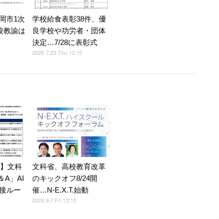
岡市1次
学校給食表彰38件、優
校教諭は
良学校や功労者・団体
決定…7/28に表彰式
2026.7.23 Thu 12:15
7】文科
文科省、高校教育改革
A」AI
のキックオフ8/24開
接ルー
催…N-E.X.T.始動
2026.8.7 Fri 12:15