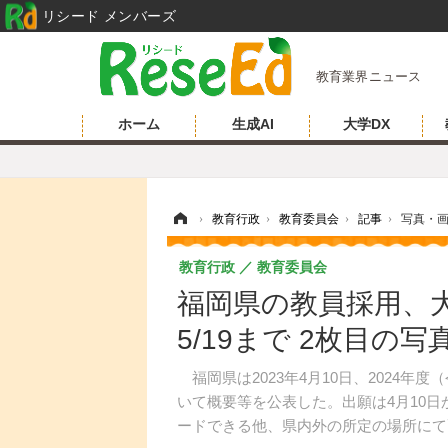
リシード メンバーズ
教育業界ニュース
ホーム
生成AI
大学DX
ホーム
›
教育行政
›
教育委員会
›
記事
›
写真・
教育行政
教育委員会
福岡県の教員採用、
5/19まで 2枚目の
福岡県は2023年4月10日、2024
いて概要等を公表した。出願は4月10日
ードできる他、県内外の所定の場所にて