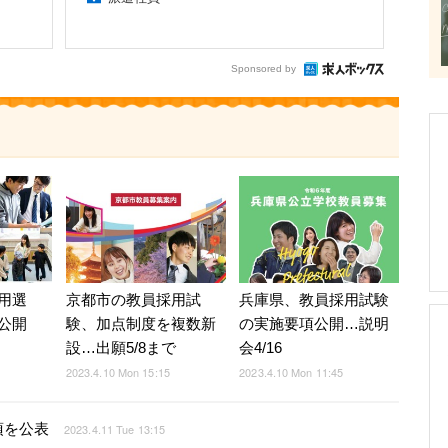
Sponsored by
用選
京都市の教員採用試
兵庫県、教員採用試験
公開
験、加点制度を複数新
の実施要項公開…説明
設…出願5/8まで
会4/16
2023.4.10 Mon 15:15
2023.4.10 Mon 11:45
項を公表
2023.4.11 Tue 13:15