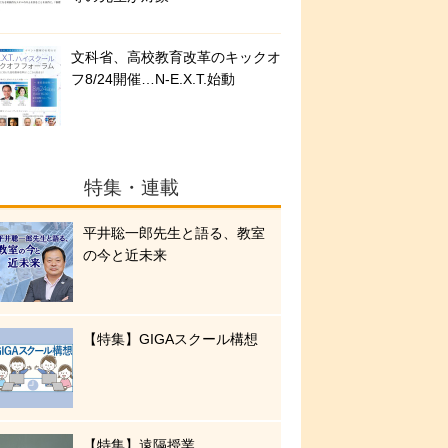
文科省、高校教育改革のキックオ
フ8/24開催…N-E.X.T.始動
特集・連載
平井聡一郎先生と語る、教室
の今と近未来
【特集】GIGAスクール構想
【特集】遠隔授業