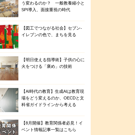
う変わるのか？ 一般教養縮小と
SPI導入、面接重視の時代
【図工でつながる社会】セブン‐
イレブンの色で、まちを見る
【明日使える指導術】子供の心に
火をつける「褒め」の技術
【AI時代の教育】生成AIは教育現
場をどう変えるのか、OECDと文
科省ガイドラインから考える
【8月開催】教育関係者必見！イ
ベント情報記事一覧はこちら