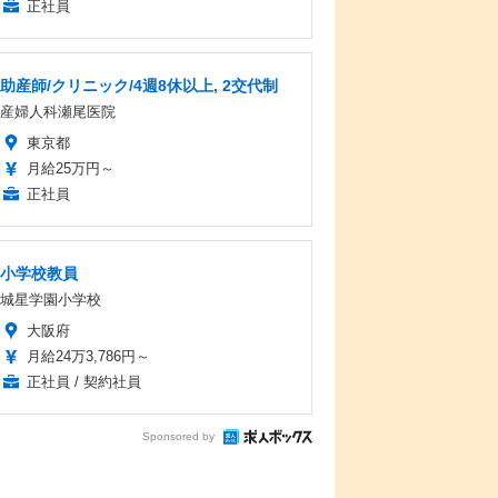
正社員
助産師/クリニック/4週8休以上, 2交代制
産婦人科瀬尾医院
東京都
月給25万円～
正社員
小学校教員
城星学園小学校
大阪府
月給24万3,786円～
正社員 / 契約社員
Sponsored by