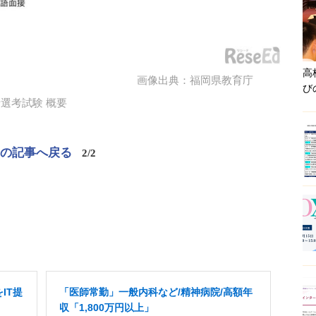
高
画像出典：福岡県教育庁
び
選考試験 概要
この記事へ戻る
2/2
IT提
「医師常勤」一般内科など/精神病院/高額年
収「1,800万円以上」