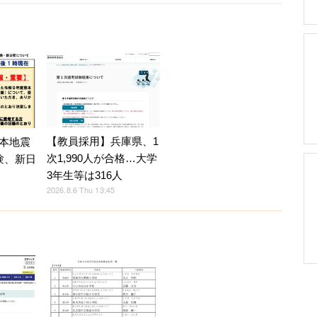
【教員採用】兵庫県、1
本地震
次1,990人が合格…大学
験、新日
3年生等は316人
2026.8.6 Thu 13:45