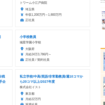
トワーム小江戸病院
埼玉県
年収1,200万円～1,800万円
正社員
制
小学校教員
城星学園小学校
大阪府
月給24万3,786円～
正社員 / 契約社員
/残
私立学校/中高/英語/非常勤教員/週10コマか
手企
ら20コマ以上/2027年度
株式会社イスト
東京都
月給22万円
派遣社員