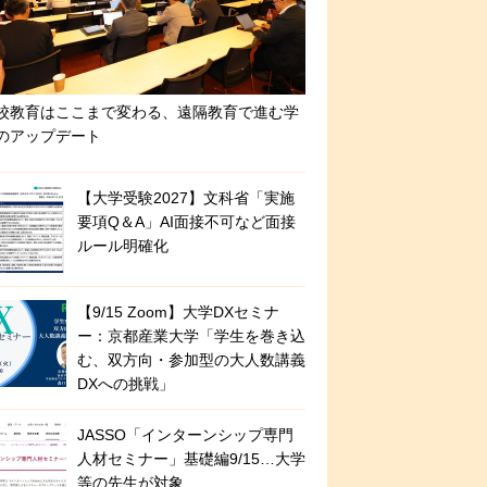
校教育はここまで変わる、遠隔教育で進む学
のアップデート
【大学受験2027】文科省「実施
要項Q＆A」AI面接不可など面接
ルール明確化
【9/15 Zoom】大学DXセミナ
ー：京都産業大学「学生を巻き込
む、双方向・参加型の大人数講義
DXへの挑戦」
JASSO「インターンシップ専門
人材セミナー」基礎編9/15…大学
等の先生が対象