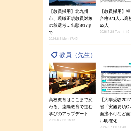
【教員採用】福
【教員採用】北九州
合格971人…高
市、現職正規教員対象
63人
の秋選考…出願8/17ま
2026.7.28 Tue 11:15
で
2026.8.3 Mon 17:45
教員（先生）
【大学受験202
高校教育はここまで変
省「実施要項Q＆
わる、遠隔教育で進む
面接不可など面
学びのアップデート
2026.8.7 Fri 15:15
ル明確化
2026.8.7 Fri 14:45