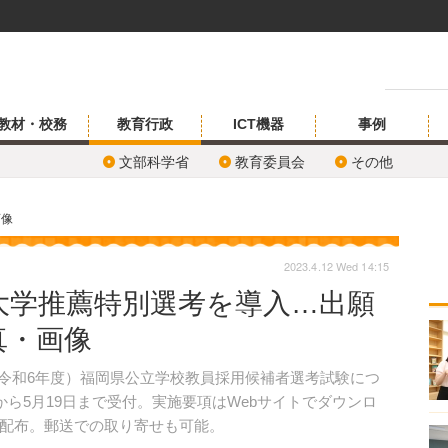
教材・校務
教育行政
ICT機器
事例
文部科学省
教育委員会
その他
画像
2023.4.12 Wed 14:15
大学推薦特別選考を導入…出願
写真・画像
年度（令和6年度）福岡県公立学校教員採用候補者選考試験につ
から5月19日まで受付。実施要項はWebサイトでダウンロ
配布。郵送での取り寄せも可能。