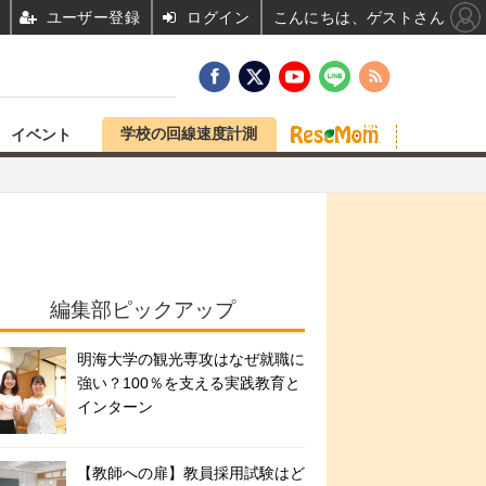
ユーザー登録
ログイン
こんにちは、ゲストさん
学校の回線速度計測
イベント
編集部ピックアップ
明海大学の観光専攻はなぜ就職に
強い？100％を支える実践教育と
インターン
【教師への扉】教員採用試験はど