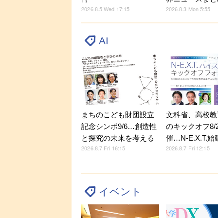
2026.8.5 Wed 17:15
2026.8.3 Mon 5:55
AI
文科省、高校教
まちのこども財団設立
のキックオフ8/
記念シンポ9/6…創造性
催…N-E.X.T.始
と探究の未来を考える
2026.8.7 Fri 12:15
2026.8.7 Fri 16:15
イベント