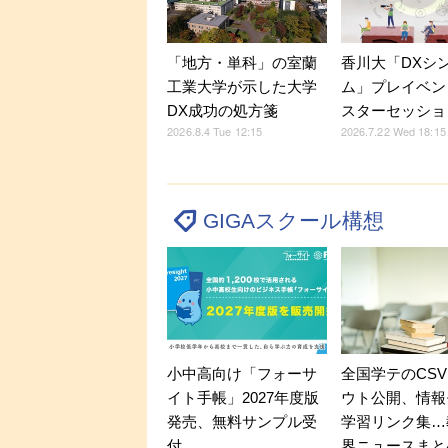
「地方・単科」の室蘭
香川大「DXシ
工業大学が示した大学
ム」プレイベン
DX成功の処方箋
スターセッショ
2026.8.4 Tue 12:15
2026.7.22 Wed 18:15
GIGAスクール構想
小中高向け「フォーサ
全国学テのCS
イト手帳」2027年度版
ウト公開、情報
発売、無料サンプル受
学習リンク集…
付
界ニュースまと