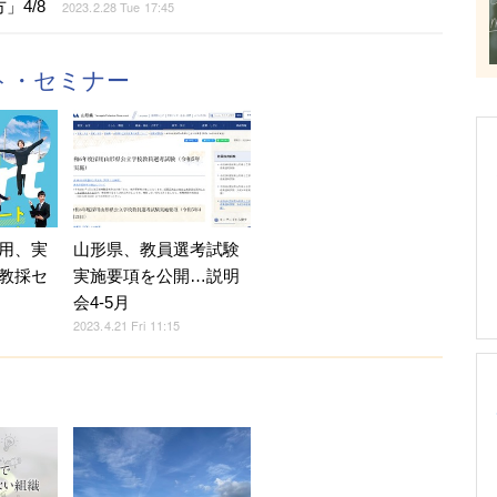
」4/8
2023.2.28 Tue 17:45
ント・セミナー
用、実
山形県、教員選考試験
教採セ
実施要項を公開…説明
会4-5月
2023.4.21 Fri 11:15