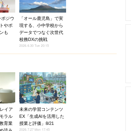
ンポジウ
「オール鹿児島」で実
トやポ
現する、小中学校から
ンも
データでつなぐ次世代
校務DXの挑戦
2026.6.30 Tue 20:15
Vレイア
未来の学習コンテンツ
モラル
EX「生成AIを活用した
教育業
授業と評価」8/21
2026.7.27 Mon 17:45
め読み