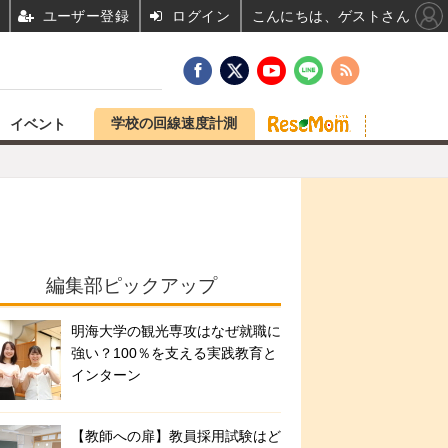
ユーザー登録
ログイン
こんにちは、ゲストさん
学校の回線速度計測
イベント
編集部ピックアップ
明海大学の観光専攻はなぜ就職に
強い？100％を支える実践教育と
インターン
【教師への扉】教員採用試験はど