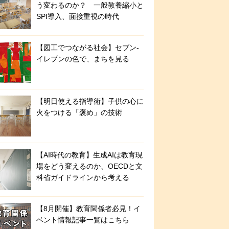
う変わるのか？ 一般教養縮小と
SPI導入、面接重視の時代
【図工でつながる社会】セブン‐
イレブンの色で、まちを見る
【明日使える指導術】子供の心に
火をつける「褒め」の技術
【AI時代の教育】生成AIは教育現
場をどう変えるのか、OECDと文
科省ガイドラインから考える
【8月開催】教育関係者必見！イ
ベント情報記事一覧はこちら