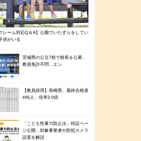
クレーム対応Q＆A】公園でいたずらをしてい
子供がいる
茨城県の公立7校で校長を公募、
教員免許不問…エン
【教員採用】長崎県、最終合格者
495人…倍率2.0倍
「こども性暴力防止法」特設ペー
ジ公開…対象事業者や防犯カメラ
設置を解説