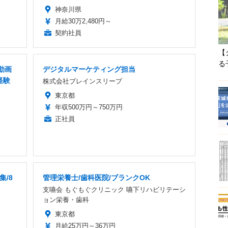
神奈川県
月給30万2,480円～
契約社員
【
る
動画
デジタルマーケティング担当
経験
株式会社ブレインスリープ
東京都
年収500万円～750万円
正社員
集/8
管理栄養士/歯科医院/ブランクOK
支嚥会 もぐもぐクリニック 嚥下リハビリテーシ
ョン栄養・歯科
東京都
月給25万円～36万円