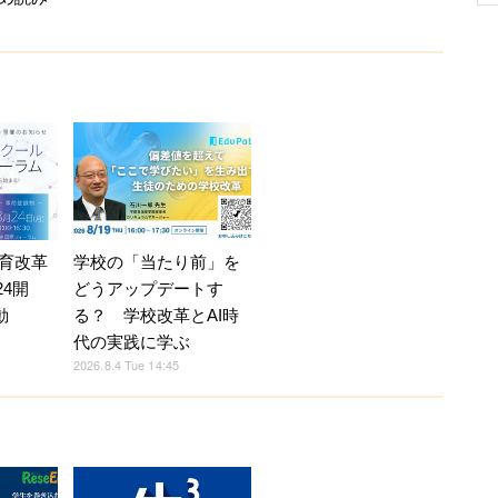
育改革
学校の「当たり前」を
24開
どうアップデートす
動
る？ 学校改革とAI時
代の実践に学ぶ
2026.8.4 Tue 14:45