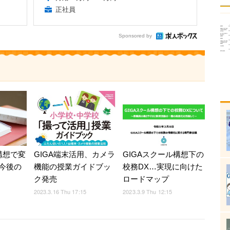
正社員
Sponsored by
構想で変
GIGA端末活用、カメラ
GIGAスクール構想下の
今後の
機能の授業ガイドブッ
校務DX…実現に向けた
ク発売
ロードマップ
2023.3.16 Thu 17:15
2023.3.9 Thu 12:15