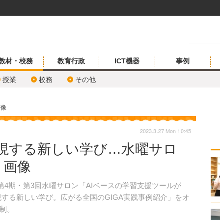
教材・校務
教育行政
ICT機器
事例
授業
校務
その他
画像
2023.3.27 Mon 10:45
amsで実現する新しい学び…水曜サロ
・画像
2日、第4期・第3回水曜サロン「AIベースの学習支援ツールが
msで実現する新しい学び。広がる全国のGIGA実践事例紹介」をオ
制。