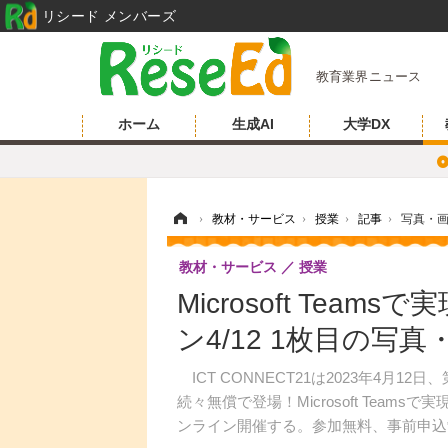
リシード メンバーズ
教育業界ニュース
ホーム
生成AI
大学DX
ホーム
›
教材・サービス
›
授業
›
記事
›
写真・
教材・サービス
授業
Microsoft Te
ン4/12 1枚目の写真
ICT CONNECT21は2023年4月1
続々無償で登場！Microsoft Tea
ンライン開催する。参加無料、事前申込