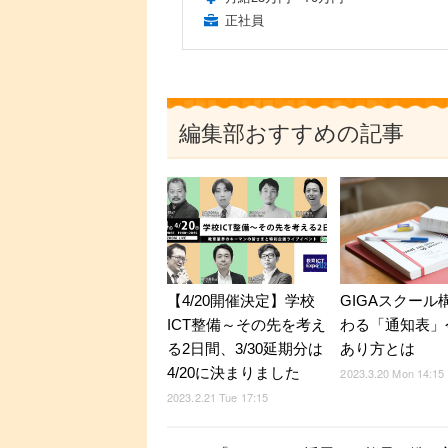
正社員
編集部おすすめの記事
【4/20開催決定】学校
GIGAスクール
ICT整備～その先を考え
わる「通知表」
る2日間、3/30延期分は
あり方とは
4/20に決まりました
2023.3.20 Mon 14:15
2023.2.21 Tue 17:15