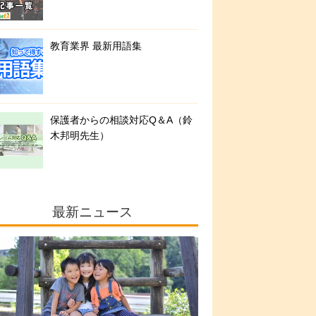
教育業界 最新用語集
保護者からの相談対応Q＆A（鈴
木邦明先生）
最新ニュース