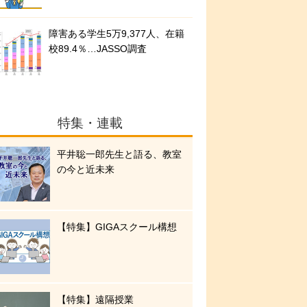
障害ある学生5万9,377人、在籍
校89.4％…JASSO調査
特集・連載
平井聡一郎先生と語る、教室
の今と近未来
【特集】GIGAスクール構想
【特集】遠隔授業