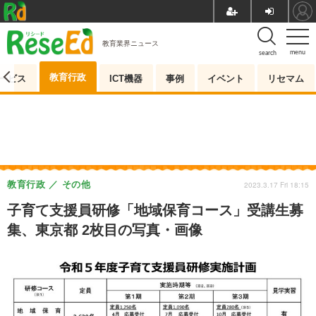
教育業界ニュース
menu
search
教育行政
ービス
ICT機器
事例
イベント
リセマム
教育行政
その他
2023.3.17 Fri 18:15
子育て支援員研修「地域保育コース」受講生募
集、東京都 2枚目の写真・画像