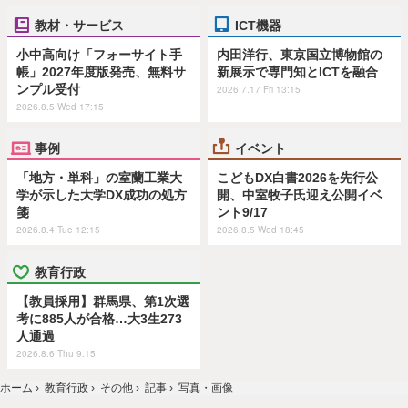
教材・サービス
ICT機器
小中高向け「フォーサイト手
内田洋行、東京国立博物館の
帳」2027年度版発売、無料サ
新展示で専門知とICTを融合
ンプル受付
2026.7.17 Fri 13:15
2026.8.5 Wed 17:15
事例
イベント
「地方・単科」の室蘭工業大
こどもDX白書2026を先行公
学が示した大学DX成功の処方
開、中室牧子氏迎え公開イベ
箋
ント9/17
2026.8.4 Tue 12:15
2026.8.5 Wed 18:45
教育行政
【教員採用】群馬県、第1次選
考に885人が合格…大3生273
人通過
2026.8.6 Thu 9:15
ホーム
›
教育行政
›
その他
›
記事
›
写真・画像