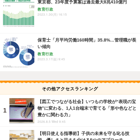
東京都、23年度予算案は過去最大8兆410億円
教育行政
2023.1.30(月) 16:15
保育士「月平均労働160時間」35.8%…管理職が長
い傾向
教育行政
2023.3.17(金) 9:45
その他アクセスランキング
【図工でつながる社会】いつもの学校が“表現の宝
物”に変わる、1人1台端末で育てる「形や色などと
豊かに関わる力」
2026.8.5 Wed 9:45
【明日使える指導術】子供の未来を守る叱る技
術、優しさと甘さを分ける5つのアプローチ