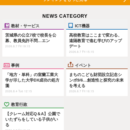
NEWS CATEGORY
教材・サービス
ICT機器
茨城県の公立7校で校長を公
高校教育はここまで変わる、
募、教員免許不問…エン
遠隔教育で進む学びのアップ
デート
2026.8.7 Fri 19:15
2026.8.7 Fri 15:15
事例
イベント
「地方・単科」の室蘭工業大
まちのこども財団設立記念シ
学が示した大学DX成功の処方
ンポ9/6…創造性と探究の未来
箋
を考える
2026.8.4 Tue 12:15
2026.8.7 Fri 16:15
教育行政
【クレーム対応Q＆A】公園で
いたずらをしている子供がい
る