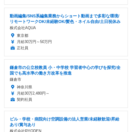
動画編集/SNS系編集業務からショート動画まで多彩な環境/
リモートワークOK/未経験OK/髪色・ネイル自由/土日祝休み
株式会社AQUA
東京都
月給30万円～50万円
正社員
鎌倉市の公立校教員 小・中学校 学習者中心の学びを探究/全
国でも高水準の働き方改革を推進
鎌倉市
神奈川県
月給30万2,480円～
契約社員
ビル・学校・病院向け空調設備の法人営業/未経験歓迎/昇給
あり/賞与あり
株式会社RYODEN