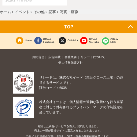
2026.8.7 Fri 19:45
ホーム
›
イベント
›
その他
›
記事
›
写真・画像
TOP
Official
Official
Official
Home
Official X
Facebook
YouTube
LINE
お問合せ
広告掲載
会社概要
リシードについて
個人情報保護方針
リシードは、株式会社イード（東証グロース上場）の運
営するサービスです。
証券コード：6038
株式会社イードは、個人情報の適切な取扱いを行う事業
者に対して付与されるプライバシーマークの付与認定を
受けています。
紹介した商品/サービスを購入、契約した場合に、
売上の一部が弊社サイトに還元されることがあります。
当サイトに掲載の記事・見出し・写真・画像の無断転載を禁じます。