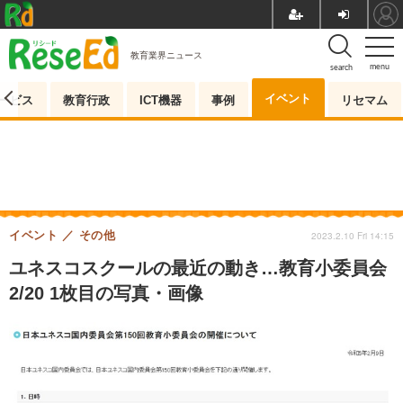
教育業界ニュース
menu
search
イベント
ービス
教育行政
ICT機器
事例
リセマム
イベント
その他
2023.2.10 Fri 14:15
ユネスコスクールの最近の動き…教育小委員会
2/20 1枚目の写真・画像