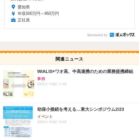
愛知県
年収500万円～950万円
正社員
Sponsored by
関連ニュース
WIALIS×ワオ高、中高連携のための業務提携締結
事例
2023.2.10(金) 11:45
幼保小接続を考える…東大シンポジウム2/23
イベント
2023.2.10(金) 10:45