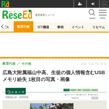
教育業界ニュース
menu
search
教育行政
ービス
ICT機器
事例
イベント
リセマム
教育行政
その他
2022.12.22 Thu 18:15
広島大附属福山中高、生徒の個人情報含むUSB
メモリ紛失 1枚目の写真・画像