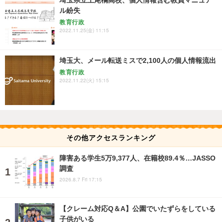
埼玉県立上尾橘高校、個人情報含む教員マニュア
ル紛失
教育行政
2022.11.25(金) 11:15
埼玉大、メール転送ミスで2,100人の個人情報流出
教育行政
2022.11.22(火) 15:15
その他アクセスランキング
障害ある学生5万9,377人、在籍校89.4％…JASSO
調査
2026.8.7 Fri 17:15
【クレーム対応Q＆A】公園でいたずらをしている
子供がいる