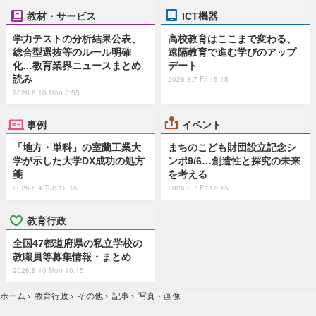
教材・サービス
ICT機器
学力テストの分析結果公表、
高校教育はここまで変わる、
総合型選抜等のルール明確
遠隔教育で進む学びのアップ
化…教育業界ニュースまとめ
デート
読み
2026.8.7 Fri 15:15
2026.8.10 Mon 5:55
事例
イベント
「地方・単科」の室蘭工業大
まちのこども財団設立記念シ
学が示した大学DX成功の処方
ンポ9/6…創造性と探究の未来
箋
を考える
2026.8.4 Tue 12:15
2026.8.7 Fri 16:15
教育行政
全国47都道府県の私立学校の
教職員等募集情報・まとめ
2026.8.10 Mon 10:15
ホーム
›
教育行政
›
その他
›
記事
›
写真・画像