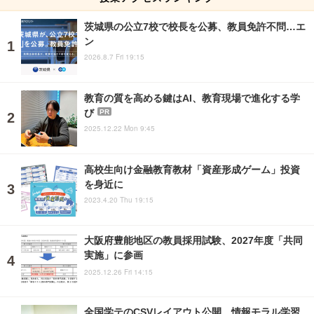
茨城県の公立7校で校長を公募、教員免許不問…エ
ン
2026.8.7 Fri 19:15
教育の質を高める鍵はAI、教育現場で進化する学
び
PR
2025.12.22 Mon 9:45
高校生向け金融教育教材「資産形成ゲーム」投資
を身近に
2023.4.20 Thu 19:15
大阪府豊能地区の教員採用試験、2027年度「共同
実施」に参画
2025.12.26 Fri 14:15
全国学テのCSVレイアウト公開、情報モラル学習