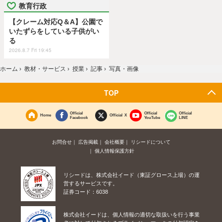
教育行政
【クレーム対応Q＆A】公園で
いたずらをしている子供がい
る
2026.8.7 Fri 19:45
ホーム
›
教材・サービス
›
授業
›
記事
›
写真・画像
TOP
Official
Official
Official
Home
Official X
Facebook
YouTube
LINE
お問合せ
広告掲載
会社概要
リシードについて
個人情報保護方針
リシードは、株式会社イード（東証グロース上場）の運
営するサービスです。
証券コード：6038
株式会社イードは、個人情報の適切な取扱いを行う事業