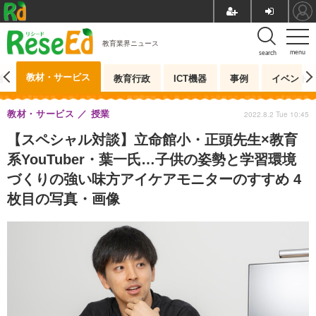
教育業界ニュース
menu
search
教材・サービス
測
教育行政
ICT機器
事例
イベント
教材・サービス
授業
2022.8.2 Tue 10:45
【スペシャル対談】立命館小・正頭先生×教育
系YouTuber・葉一氏…子供の姿勢と学習環境
づくりの強い味方アイケアモニターのすすめ 4
枚目の写真・画像