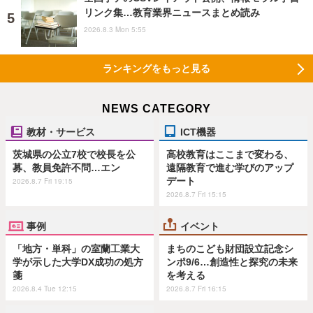
リンク集…教育業界ニュースまとめ読み
2026.8.3 Mon 5:55
ランキングをもっと見る
NEWS CATEGORY
教材・サービス
ICT機器
茨城県の公立7校で校長を公
高校教育はここまで変わる、
募、教員免許不問…エン
遠隔教育で進む学びのアップ
デート
2026.8.7 Fri 19:15
2026.8.7 Fri 15:15
事例
イベント
「地方・単科」の室蘭工業大
まちのこども財団設立記念シ
学が示した大学DX成功の処方
ンポ9/6…創造性と探究の未来
箋
を考える
2026.8.4 Tue 12:15
2026.8.7 Fri 16:15