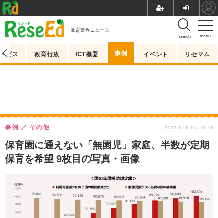
教育業界ニュース
menu
search
事例
ービス
教育行政
ICT機器
イベント
リセマム
事例
その他
2022.6.16 Thu 16:15
保育園に通えない「無園児」家庭、半数が定期
保育を希望 9枚目の写真・画像