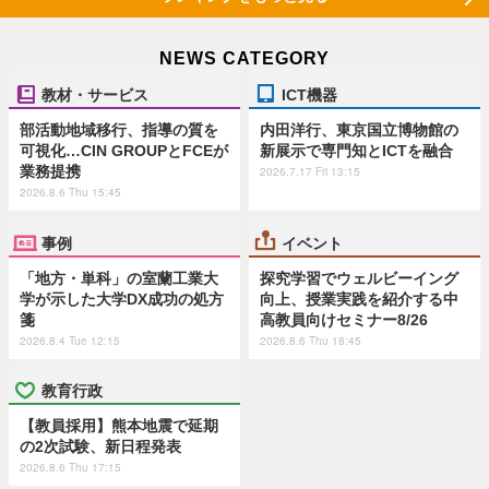
NEWS CATEGORY
教材・サービス
ICT機器
部活動地域移行、指導の質を
内田洋行、東京国立博物館の
可視化…CIN GROUPとFCEが
新展示で専門知とICTを融合
業務提携
2026.7.17 Fri 13:15
2026.8.6 Thu 15:45
事例
イベント
「地方・単科」の室蘭工業大
探究学習でウェルビーイング
学が示した大学DX成功の処方
向上、授業実践を紹介する中
箋
高教員向けセミナー8/26
2026.8.4 Tue 12:15
2026.8.6 Thu 18:45
教育行政
【教員採用】熊本地震で延期
の2次試験、新日程発表
2026.8.6 Thu 17:15