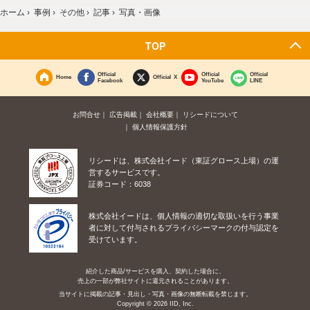
ホーム
›
事例
›
その他
›
記事
›
写真・画像
TOP
Official
Official
Official
Home
Official X
Facebook
YouTube
LINE
お問合せ
広告掲載
会社概要
リシードについて
個人情報保護方針
リシードは、株式会社イード（東証グロース上場）の運
営するサービスです。
証券コード：6038
株式会社イードは、個人情報の適切な取扱いを行う事業
者に対して付与されるプライバシーマークの付与認定を
受けています。
紹介した商品/サービスを購入、契約した場合に、
売上の一部が弊社サイトに還元されることがあります。
当サイトに掲載の記事・見出し・写真・画像の無断転載を禁じます。
Copyright © 2026 IID, Inc.