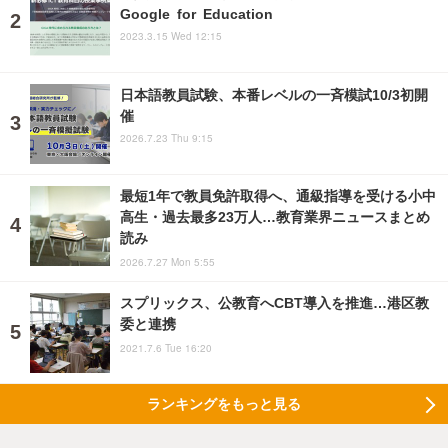
Google for Education
2023.3.15 Wed 12:15
日本語教員試験、本番レベルの一斉模試10/3初開
催
2026.7.23 Thu 9:15
最短1年で教員免許取得へ、通級指導を受ける小中
高生・過去最多23万人…教育業界ニュースまとめ
読み
2026.7.27 Mon 5:55
スプリックス、公教育へCBT導入を推進…港区教
委と連携
2021.7.6 Tue 16:20
ランキングをもっと見る