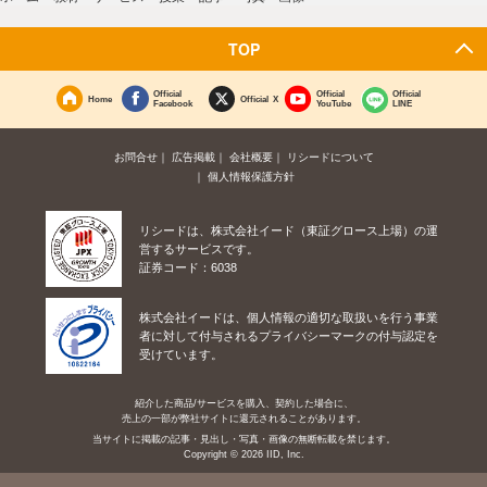
TOP
Official
Official
Official
Home
Official X
Facebook
YouTube
LINE
お問合せ
広告掲載
会社概要
リシードについて
個人情報保護方針
リシードは、株式会社イード（東証グロース上場）の運
営するサービスです。
証券コード：6038
株式会社イードは、個人情報の適切な取扱いを行う事業
者に対して付与されるプライバシーマークの付与認定を
受けています。
紹介した商品/サービスを購入、契約した場合に、
売上の一部が弊社サイトに還元されることがあります。
当サイトに掲載の記事・見出し・写真・画像の無断転載を禁じます。
Copyright © 2026 IID, Inc.