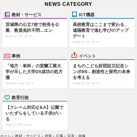
NEWS CATEGORY
教材・サービス
ICT機器
茨城県の公立7校で校長を公
高校教育はここまで変わる、
募、教員免許不問…エン
遠隔教育で進む学びのアップ
デート
2026.8.7 Fri 19:15
2026.8.7 Fri 15:15
事例
イベント
「地方・単科」の室蘭工業大
まちのこども財団設立記念シ
学が示した大学DX成功の処方
ンポ9/6…創造性と探究の未来
箋
を考える
2026.8.4 Tue 12:15
2026.8.7 Fri 16:15
教育行政
【クレーム対応Q＆A】公園で
いたずらをしている子供がい
る
2026.8.7 Fri 19:45
ホーム
›
教材・サービス
›
授業
›
記事
›
写真・画像