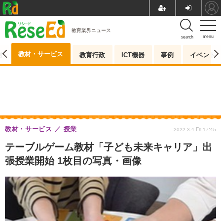
教育業界ニュース
menu
search
教材・サービス
測
教育行政
ICT機器
事例
イベント
教材・サービス
授業
2022.3.4 Fri 17:45
テーブルゲーム教材「子ども未来キャリア」出
張授業開始 1枚目の写真・画像