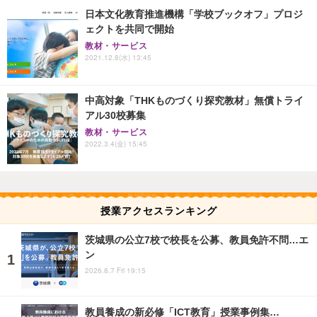
日本文化教育推進機構「学校ブックオフ」プロジ
ェクトを共同で開始
教材・サービス
2021.12.8(水) 13:45
中高対象「THKものづくり探究教材」無償トライ
アル30校募集
教材・サービス
2022.3.4(金) 15:45
授業アクセスランキング
茨城県の公立7校で校長を公募、教員免許不問…エ
ン
2026.8.7 Fri 19:15
教員養成の新必修「ICT教育」授業事例集…