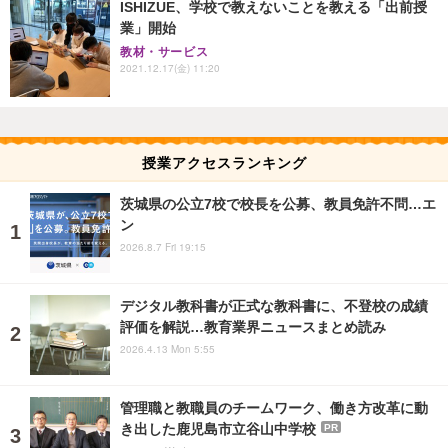
ISHIZUE、学校で教えないことを教える「出前授
業」開始
教材・サービス
2021.12.17(金) 11:20
授業アクセスランキング
茨城県の公立7校で校長を公募、教員免許不問…エ
ン
2026.8.7 Fri 19:15
デジタル教科書が正式な教科書に、不登校の成績
評価を解説…教育業界ニュースまとめ読み
2026.4.13 Mon 5:55
管理職と教職員のチームワーク、働き方改革に動
き出した鹿児島市立谷山中学校
PR