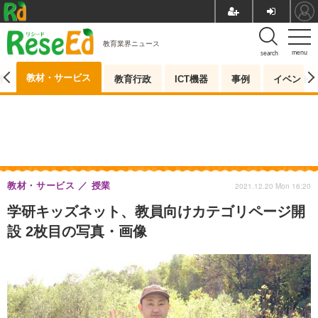
教育業界ニュース
menu
search
教材・サービス
測
教育行政
ICT機器
事例
イベント
教材・サービス
授業
2021.12.20 Mon 16:20
学研キッズネット、教員向けカテゴリページ開
設 2枚目の写真・画像