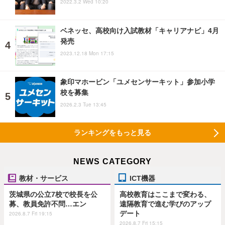
2022.3.2 Wed 10:20
ベネッセ、高校向け入試教材「キャリアナビ」4月
発売
2023.12.18 Mon 17:15
象印マホービン「ユメセンサーキット」参加小学
校を募集
2026.2.3 Tue 13:45
ランキングをもっと見る
NEWS CATEGORY
教材・サービス
ICT機器
茨城県の公立7校で校長を公
高校教育はここまで変わる、
募、教員免許不問…エン
遠隔教育で進む学びのアップ
デート
2026.8.7 Fri 19:15
2026.8.7 Fri 15:15