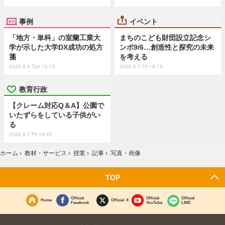
事例
イベント
「地方・単科」の室蘭工業大
まちのこども財団設立記念シ
学が示した大学DX成功の処方
ンポ9/6…創造性と探究の未来
箋
を考える
2026.8.4 Tue 12:15
2026.8.7 Fri 16:15
教育行政
【クレーム対応Q＆A】公園で
いたずらをしている子供がい
る
2026.8.7 Fri 19:45
ホーム
›
教材・サービス
›
授業
›
記事
›
写真・画像
TOP
Official
Official
Official
Home
Official X
Facebook
YouTube
LINE