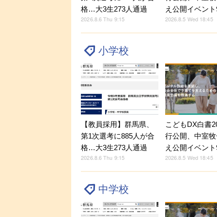
格…大3生273人通過
え公開イベント9
2026.8.6 Thu 9:15
2026.8.5 Wed 18:45
小学校
【教員採用】群馬県、
こどもDX白書2
第1次選考に885人が合
行公開、中室牧
格…大3生273人通過
え公開イベント9
2026.8.6 Thu 9:15
2026.8.5 Wed 18:45
中学校