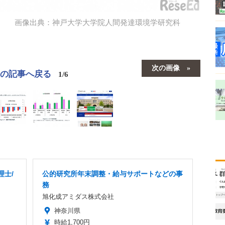
画像出典：神戸大学大学院人間発達環境学研究科
次の画像
この記事へ戻る
1/6
理士/
公的研究所年末調整・給与サポートなどの事
務
旭化成アミダス株式会社
神奈川県
時給1,700円