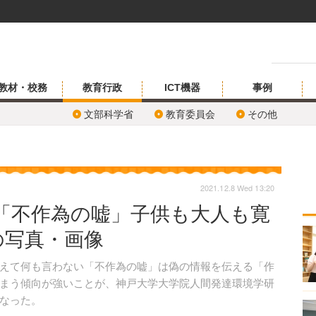
教材・校務
教育行政
ICT機器
事例
文部科学省
教育委員会
その他
2021.12.8 Wed 13:20
「不作為の嘘」子供も大人も寛
の写真・画像
えて何も言わない「不作為の嘘」は偽の情報を伝える「作
まう傾向が強いことが、神戸大学大学院人間発達環境学研
なった。