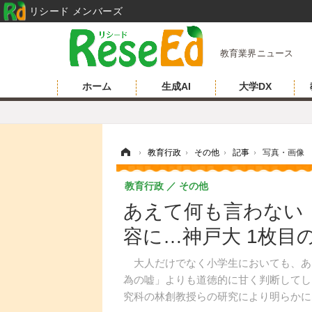
リシード メンバーズ
教育業界ニュース
ホーム
生成AI
大学DX
ホーム
›
教育行政
›
その他
›
記事
›
写真・画像
教育行政
その他
あえて何も言わない
容に…神戸大 1枚目
大人だけでなく小学生においても、あ
為の嘘」よりも道徳的に甘く判断してし
究科の林創教授らの研究により明らかに