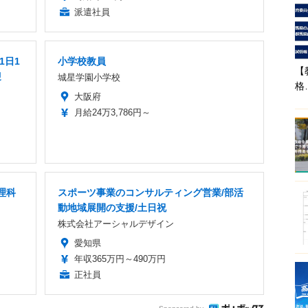
派遣社員
1日1
小学校教員
【
迎
城星学園小学校
格
大阪府
月給24万3,786円～
理科
スポーツ事業のコンサルティング営業/部活
動地域展開の支援/土日祝
株式会社アーシャルデザイン
愛知県
年収365万円～490万円
正社員