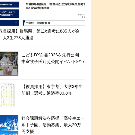
教員採用】群馬県、第1次選考に885人が合
…大3生273人通過
こどもDX白書2026を先行公開、
中室牧子氏迎え公開イベント9/17
【教員採用】東京都、大学3年生
前倒し選考…通過率80.8％
社会課題解決を応援「高校生エー
ル甲子園」活動募集、最大20万
円支援