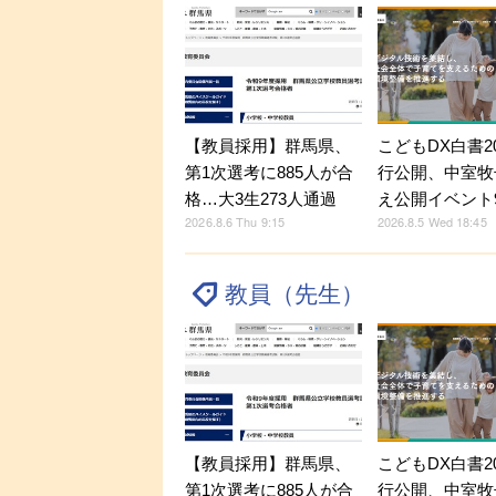
【教員採用】群馬県、
こどもDX白書2
第1次選考に885人が合
行公開、中室牧
格…大3生273人通過
え公開イベント9
2026.8.6 Thu 9:15
2026.8.5 Wed 18:45
教員（先生）
【教員採用】群馬県、
こどもDX白書2
第1次選考に885人が合
行公開、中室牧