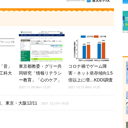
Sponsored by
「音」
東京都教委・グリー共
コロナ禍でゲーム障
工科大
同研究「情報リテラシ
害・ネット依存傾向1.5
ー教育」「心のケア」
倍以上に増…KDDI調査
2021.11.29 Mon 12:20
2021.10.13 Wed 14:20
東京・大阪12/11
2021.12.3 Fri 19:20