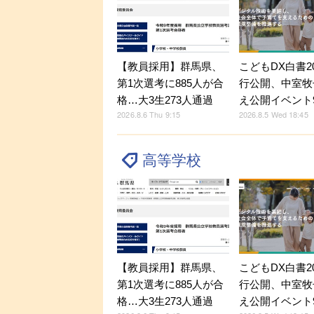
【教員採用】群馬県、
こどもDX白書2
第1次選考に885人が合
行公開、中室牧
格…大3生273人通過
え公開イベント9
2026.8.6 Thu 9:15
2026.8.5 Wed 18:45
高等学校
【教員採用】群馬県、
こどもDX白書2
第1次選考に885人が合
行公開、中室牧
格…大3生273人通過
え公開イベント9