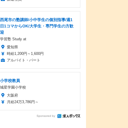
西尾市の塾講師/小中学生の個別指導/週1
日1コマからOK/大学生・専門学生の方歓
迎
学習塾 Study at
愛知県
時給1,200円～1,600円
アルバイト・パート
小学校教員
城星学園小学校
大阪府
月給24万3,786円～
Sponsored by