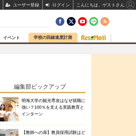
ユーザー登録
ログイン
こんにちは、ゲストさん
学校の回線速度計測
イベント
編集部ピックアップ
明海大学の観光専攻はなぜ就職に
強い？100％を支える実践教育と
インターン
【教師への扉】教員採用試験はど