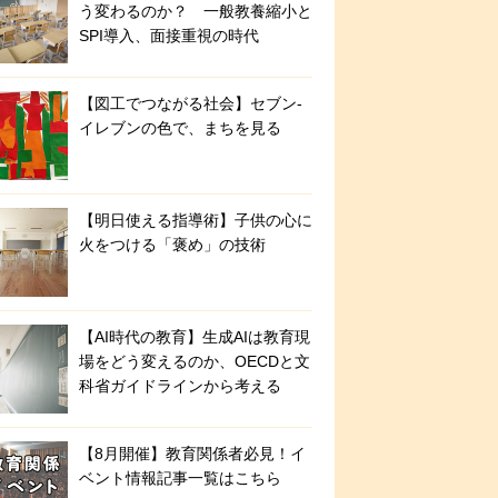
う変わるのか？ 一般教養縮小と
SPI導入、面接重視の時代
【図工でつながる社会】セブン‐
イレブンの色で、まちを見る
【明日使える指導術】子供の心に
火をつける「褒め」の技術
【AI時代の教育】生成AIは教育現
場をどう変えるのか、OECDと文
科省ガイドラインから考える
【8月開催】教育関係者必見！イ
ベント情報記事一覧はこちら