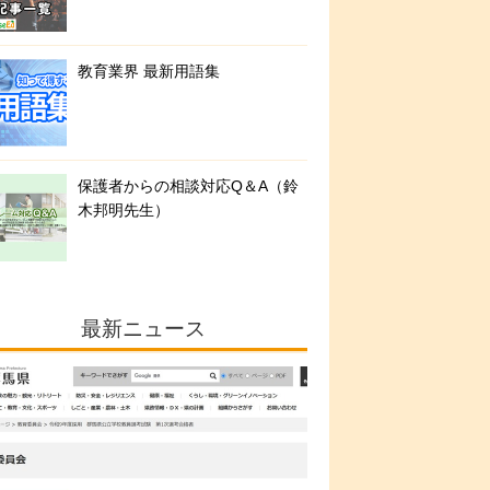
教育業界 最新用語集
保護者からの相談対応Q＆A（鈴
木邦明先生）
最新ニュース