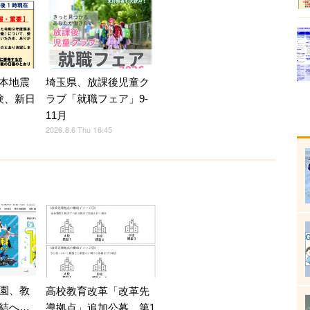
本地震
埼玉県、放課後児童ク
験、新日
ラブ「就職フェア」9-
11月
2026.8.6 Thu 16:45
園、教
高校教育改革「改革先
結へ…
導拠点」追加公募…第1