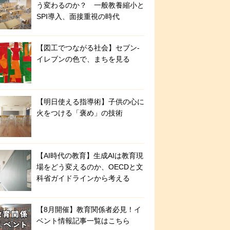
う変わるのか？ 一般教養縮小と
SPI導入、面接重視の時代
【図工でつながる社会】セブン‐
イレブンの色で、まちを見る
【明日使える指導術】子供の心に
火をつける「褒め」の技術
【AI時代の教育】生成AIは教育現
場をどう変えるのか、OECDと文
科省ガイドラインから考える
【8月開催】教育関係者必見！イ
ベント情報記事一覧はこちら