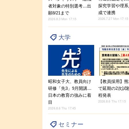
探究学習や理系
者対象の特別選考…出
成で連携
願8/21まで
2026.7.27 Mon 17:15
2026.8.3 Mon 17:15
大学
昭和女子大、教員向け
【教員採用】熊
研修「先3」9月開講…
で延期の2次試
日本の教育の強みに着
程発表
2026.8.6 Thu 17:15
目
2026.8.6 Thu 17:45
セミナー