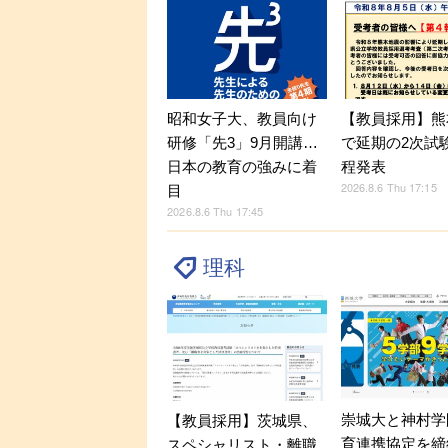
昭和女子大、教員向け
【教員採用】熊
研修「先3」9月開講…
で延期の2次試
日本の教育の強みに着
程発表
2026.8.6 Thu 17:15
目
2026.8.6 Thu 17:45
理科
崇城大と神村学
【教員採用】茨城県、
育連携協定を締
スペシャリスト・離職