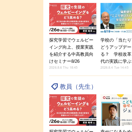
探究学習でウェルビー
学校の「当たり
イング向上、授業実践
どうアップデー
を紹介する中高教員向
る？ 学校改革
けセミナー8/26
代の実践に学ぶ
2026.8.6 Thu 18:45
2026.8.4 Tue 14:45
教員（先生）
探究学習でウェルビー
幸せになるため