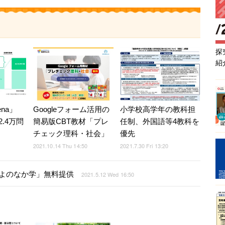
探
紹
ena」
Googleフォーム活用の
小学校高学年の教科担
.4万問
簡易版CBT教材「プレ
任制、外国語等4教科を
チェック理科・社会」
優先
2021.10.14 Thu 14:50
2021.7.30 Fri 13:20
SEIよのなか学」無料提供
2021.5.12 Wed 16:50