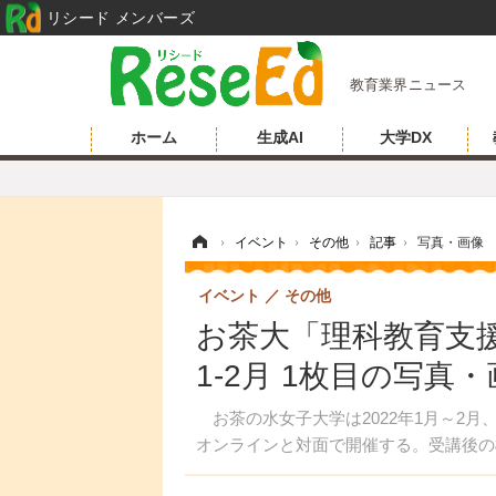
リシード メンバーズ
教育業界ニュース
ホーム
生成AI
大学DX
ホーム
›
イベント
›
その他
›
記事
›
写真・画像
イベント
その他
お茶大「理科教育支
1-2月 1枚目の写真
お茶の水女子大学は2022年1月～2
オンラインと対面で開催する。受講後の