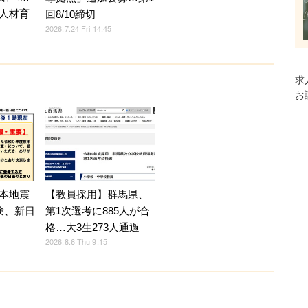
人材育
回8/10締切
2026.7.24 Fri 14:45
求
お
【教員採用】群馬県、
本地震
第1次選考に885人が合
験、新日
格…大3生273人通過
2026.8.6 Thu 9:15