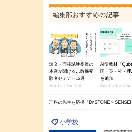
編集部おすすめの記事
論文・面接試験委員の
AI型教材「Qub
本音が聞ける…教採受
国・英・社・理2
験者セミナー12月
を追加
2021.11.11 Thu 15:45
2021.11.2 Tue 17:50
理科の先生を応援「Dr.STONE × SEN
小学校