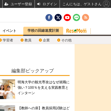
ユーザー登録
ログイン
こんにちは、ゲストさん
学校の回線速度計測
イベント
学習者
教員
企業
その他
編集部ピックアップ
明海大学の観光専攻はなぜ就職に
強い？100％を支える実践教育と
インターン
【教師への扉】教員採用試験はど