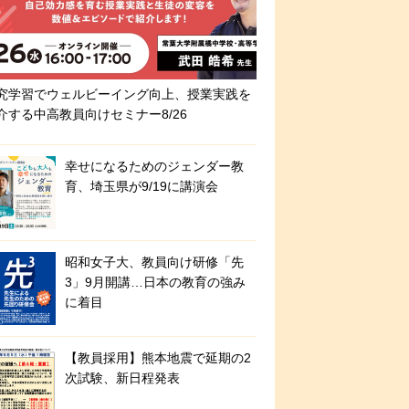
究学習でウェルビーイング向上、授業実践を
介する中高教員向けセミナー8/26
幸せになるためのジェンダー教
育、埼玉県が9/19に講演会
昭和女子大、教員向け研修「先
3」9月開講…日本の教育の強み
に着目
【教員採用】熊本地震で延期の2
次試験、新日程発表