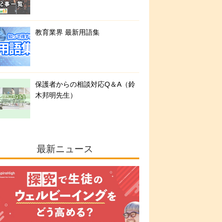
教育業界 最新用語集
保護者からの相談対応Q＆A（鈴
木邦明先生）
最新ニュース