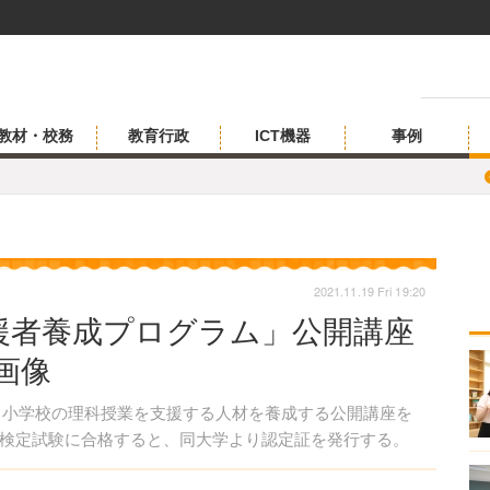
教材・校務
教育行政
ICT機器
事例
2021.11.19 Fri 19:20
援者養成プログラム」公開講座
・画像
月、小学校の理科授業を支援する人材を養成する公開講座を
検定試験に合格すると、同大学より認定証を発行する。