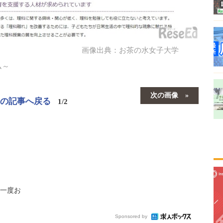
画像出典：お茶の水女子大学
ム～
次の画像
この記事へ戻る
1/2
一度お
Sponsored by