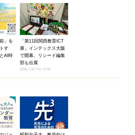
前」を
「第11回関西教育ICT
トす
展」インテックス大阪
とAI時
で開幕、リシード編集
部も出展
2026.7.30 Thu 10:30
のジェ
昭和女子大、教員向け