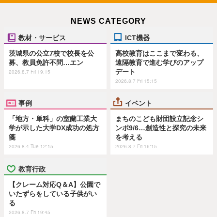
NEWS CATEGORY
教材・サービス
ICT機器
茨城県の公立7校で校長を公
高校教育はここまで変わる、
募、教員免許不問…エン
遠隔教育で進む学びのアップ
デート
2026.8.7 Fri 19:15
2026.8.7 Fri 15:15
事例
イベント
「地方・単科」の室蘭工業大
まちのこども財団設立記念シ
学が示した大学DX成功の処方
ンポ9/6…創造性と探究の未来
箋
を考える
2026.8.4 Tue 12:15
2026.8.7 Fri 16:15
教育行政
【クレーム対応Q＆A】公園で
いたずらをしている子供がい
る
2026.8.7 Fri 19:45