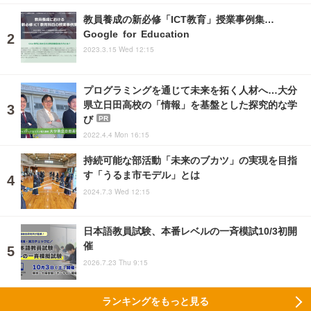
教員養成の新必修「ICT教育」授業事例集…
Google for Education
2023.3.15 Wed 12:15
プログラミングを通じて未来を拓く人材へ…大分
県立日田高校の「情報」を基盤とした探究的な学
び
PR
2022.4.4 Mon 16:15
持続可能な部活動「未来のブカツ」の実現を目指
す「うるま市モデル」とは
2024.7.3 Wed 12:15
日本語教員試験、本番レベルの一斉模試10/3初開
催
2026.7.23 Thu 9:15
ランキングをもっと見る