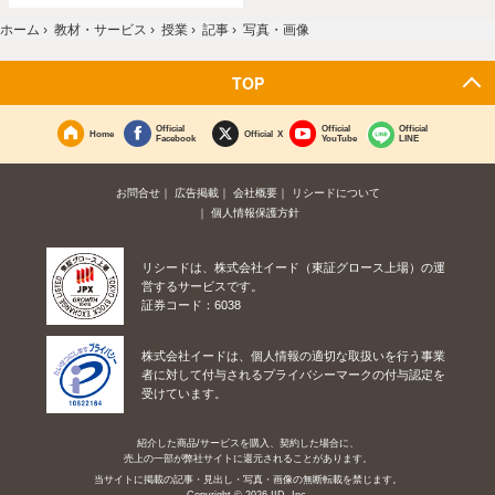
ホーム
›
教材・サービス
›
授業
›
記事
›
写真・画像
TOP
Official
Official
Official
Home
Official X
Facebook
YouTube
LINE
お問合せ
広告掲載
会社概要
リシードについて
個人情報保護方針
リシードは、株式会社イード（東証グロース上場）の運
営するサービスです。
証券コード：6038
株式会社イードは、個人情報の適切な取扱いを行う事業
者に対して付与されるプライバシーマークの付与認定を
受けています。
紹介した商品/サービスを購入、契約した場合に、
売上の一部が弊社サイトに還元されることがあります。
当サイトに掲載の記事・見出し・写真・画像の無断転載を禁じます。