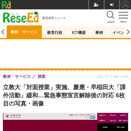
教育業界ニュース
menu
search
教材・サービス
測
教育行政
ICT機器
事例
イベント
教材・サービス
授業
2021.10.11 Mon 16:46
立教大「対面授業」実施、慶應・早稲田大「課
外活動」緩和…緊急事態宣言解除後の対応 6枚
目の写真・画像