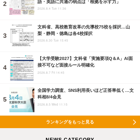
語・英語に共通の弱点は「根拠を示す力」
2026.8.4 Tue 11:36
文科省、高校教育改革の先導校75校を採択…山
梨・静岡・徳島は各4校採択
2026.6.30 Tue 15:45
【大学受験2027】文科省「実施要項Q＆A」AI面
接不可など面接ルール明確化
2026.8.7 Fri 14:45
全国学力調査、SNS利用長いほど正答率低く…文
科相8/4会見
2026.8.5 Wed 11:15
ランキングをもっと見る
NEWS CATEGORY