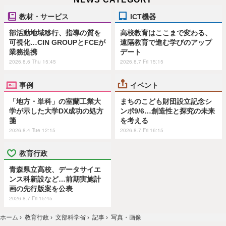
教材・サービス
ICT機器
部活動地域移行、指導の質を
高校教育はここまで変わる、
可視化…CIN GROUPとFCEが
遠隔教育で進む学びのアップ
業務提携
デート
2026.8.6 Thu 15:45
2026.8.7 Fri 15:15
事例
イベント
「地方・単科」の室蘭工業大
まちのこども財団設立記念シ
学が示した大学DX成功の処方
ンポ9/6…創造性と探究の未来
箋
を考える
2026.8.4 Tue 12:15
2026.8.7 Fri 16:15
教育行政
青森県立高校、データサイエ
ンス科新設など…前期実施計
画の先行版案を公表
2026.8.7 Fri 15:45
ホーム
›
教育行政
›
文部科学省
›
記事
›
写真・画像