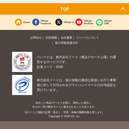
TOP
Official
Official
Official
Home
Official X
Facebook
YouTube
LINE
お問合せ
広告掲載
会社概要
リシードについて
個人情報保護方針
リシードは、株式会社イード（東証グロース上場）の運
営するサービスです。
証券コード：6038
株式会社イードは、個人情報の適切な取扱いを行う事業
者に対して付与されるプライバシーマークの付与認定を
受けています。
紹介した商品/サービスを購入、契約した場合に、
売上の一部が弊社サイトに還元されることがあります。
当サイトに掲載の記事・見出し・写真・画像の無断転載を禁じます。
Copyright © 2026 IID, Inc.