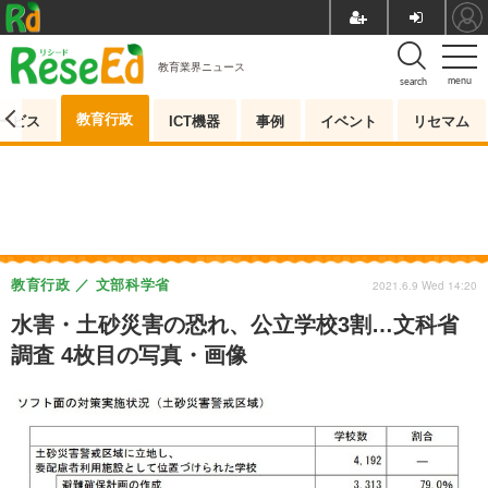
教育業界ニュース
menu
search
教育行政
ービス
ICT機器
事例
イベント
リセマム
教育行政
文部科学省
2021.6.9 Wed 14:20
水害・土砂災害の恐れ、公立学校3割…文科省
調査 4枚目の写真・画像