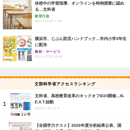
休校中の学習指導、オンラインを特例授業に認め
る…文科省
教育行政
2021.2.22(月) 11:20
横浜市、じぶん防災ハンドブック…市内小学3年生
に配布
教材・サービス
2021.5.27(木) 10:49
文部科学省アクセスランキング
文科省、高校教育改革のキックオフ8/24開催…N-
E.X.T.始動
2026.8.7 Fri 12:15
【全国学力テスト】2026年度分析結果公表、国