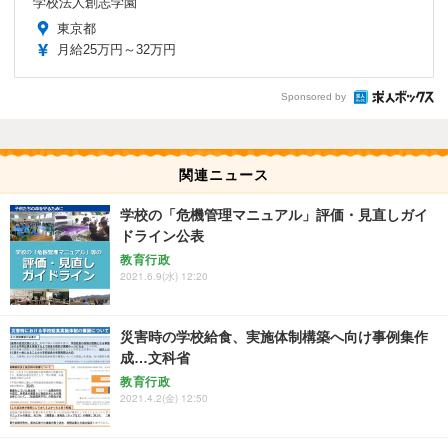
学校法人創志学園
東京都
月給25万円～32万円
Sponsored by
関連ニュース
学校の「危機管理マニュアル」評価・見直しガイ
ドライン公表
教育行政
2021.6.9(水) 12:20
災害時の学校給食、実施体制構築へ向け事例集作
成…文科省
教育行政
2021.4.2(金) 12:50