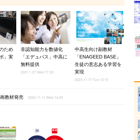
のため
中高生向け副教材
非認知能力を数値化
ボ」実
「ENAGEED BASE」
「エデュパス」中高に
生徒の意志ある学習を
無料提供
実現
2021.1.27 Wed 17:20
2020.11.17 Tue 13:15
動画教材発売
2020.11.11 Wed 14:45