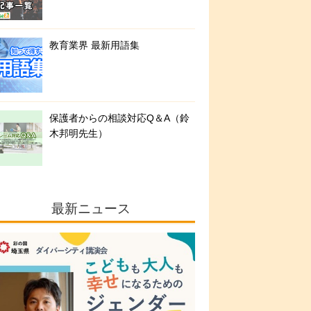
教育業界 最新用語集
保護者からの相談対応Q＆A（鈴
木邦明先生）
最新ニュース