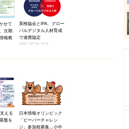
英検協会とIPA、グロー
書かせて
バルデジタル人材育成
、次期
で連携協定
情報教
2026.7.30 Thu 16:45
日本情報オリンピック
ceを支える
「ビーバーチャレン
基盤を
ジ」参加校募集…小中