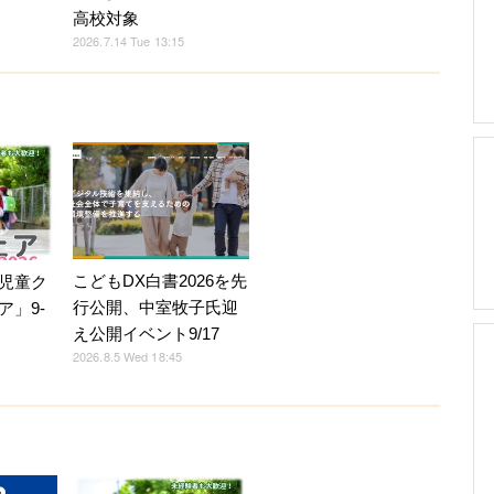
高校対象
2026.7.14 Tue 13:15
こどもDX白書2026を先
児童ク
行公開、中室牧子氏迎
ア」9-
え公開イベント9/17
2026.8.5 Wed 18:45