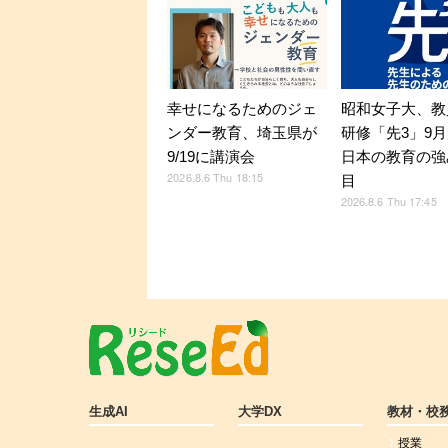
幸せになるためのジェ
昭和女子大、教
ンダー教育、埼玉県が
研修「先3」9
9/19に講演会
日本の教育の強
2026.8.6 Thu 18:15
目
2026.8.6 Thu 17:45
生成AI
大学DX
教材・校
授業