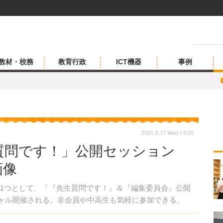
教材・校務
教育行政
ICT機器
事例
2021.3.17 Wed 15:20
質問です！」公開セッション
画像
1つとして、「『先生質問です！』＆『編集委員会』公開
ーチャル開催される。非会員や中高生も気軽に参加できる。