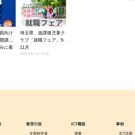
員向け
埼玉県、放課後児童ク
月開講…
ラブ「就職フェア」9-
みに着
11月
2026.8.6 Thu 16:45
務
教育行政
ICT機器
事例
文部科学省
授業
ICT活用