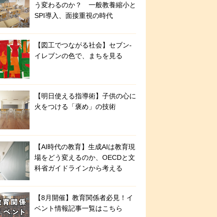
う変わるのか？ 一般教養縮小と
SPI導入、面接重視の時代
【図工でつながる社会】セブン‐
イレブンの色で、まちを見る
【明日使える指導術】子供の心に
火をつける「褒め」の技術
【AI時代の教育】生成AIは教育現
場をどう変えるのか、OECDと文
科省ガイドラインから考える
【8月開催】教育関係者必見！イ
ベント情報記事一覧はこちら