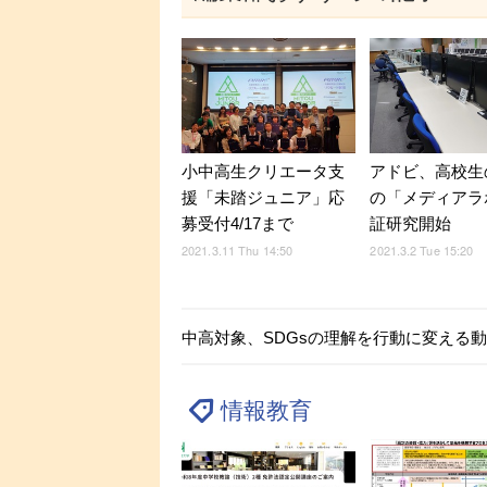
小中高生クリエータ支
アドビ、高校生
援「未踏ジュニア」応
の「メディアラ
募受付4/17まで
証研究開始
2021.3.11 Thu 14:50
2021.3.2 Tue 15:20
中高対象、SDGsの理解を行動に変える
情報教育