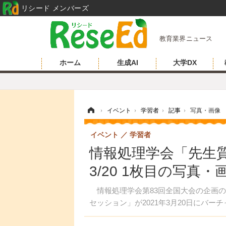
リシード メンバーズ
教育業界ニュース
ホーム
生成AI
大学DX
ホーム
›
イベント
›
学習者
›
記事
›
写真・画像
イベント
学習者
情報処理学会「先生
3/20 1枚目の写真・
情報処理学会第83回全国大会の企画の
セッション」が2021年3月20日にバ