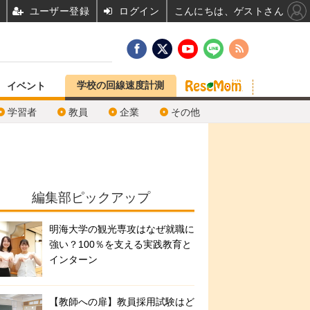
ユーザー登録
ログイン
こんにちは、ゲストさん
学校の回線速度計測
イベント
学習者
教員
企業
その他
編集部ピックアップ
明海大学の観光専攻はなぜ就職に
強い？100％を支える実践教育と
インターン
【教師への扉】教員採用試験はど