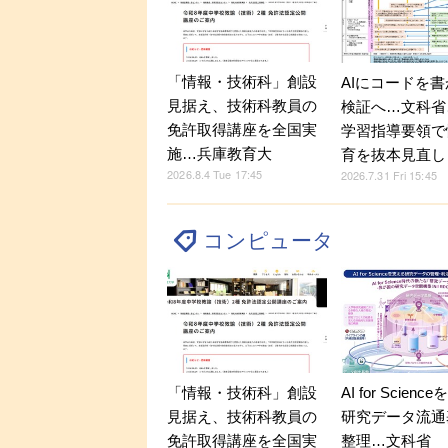
「情報・技術科」創設
AIにコードを
見据え、技術科教員の
検証へ…文科省
免許取得講座を全国実
学習指導要領で
施…兵庫教育大
育を抜本見直し
2026.8.4 Tue 17:45
2026.7.31 Fri 15:45
コンピュータ
「情報・技術科」創設
AI for Scien
見据え、技術科教員の
研究データ流通
免許取得講座を全国実
整理…文科省