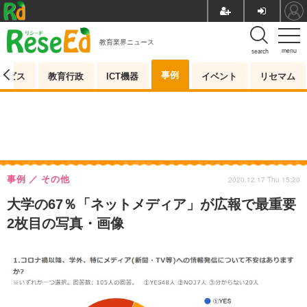
教育業界ニュース
menu
search
事例
ービス
教育行政
ICT機器
イベント
リセマム
事例
その他
2020.12.17 Thu 15:20
大学の67％「ネットメディア」が広報で最重要
2枚目の写真・画像