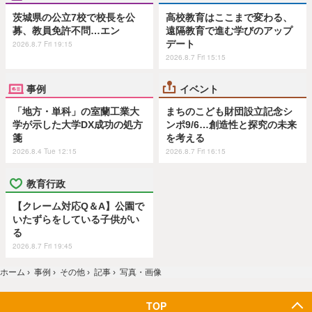
茨城県の公立7校で校長を公
高校教育はここまで変わる、
募、教員免許不問…エン
遠隔教育で進む学びのアップ
デート
2026.8.7 Fri 19:15
2026.8.7 Fri 15:15
事例
イベント
「地方・単科」の室蘭工業大
まちのこども財団設立記念シ
学が示した大学DX成功の処方
ンポ9/6…創造性と探究の未来
箋
を考える
2026.8.4 Tue 12:15
2026.8.7 Fri 16:15
教育行政
【クレーム対応Q＆A】公園で
いたずらをしている子供がい
る
2026.8.7 Fri 19:45
ホーム
›
事例
›
その他
›
記事
›
写真・画像
TOP