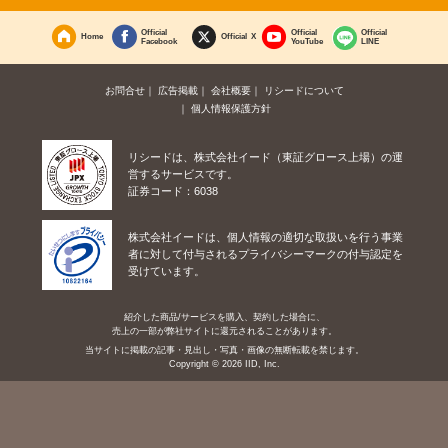
Official
Official
Official
Home
Official X
Facebook
YouTube
LINE
お問合せ
広告掲載
会社概要
リシードについて
個人情報保護方針
リシードは、株式会社イード（東証グロース上場）の運
営するサービスです。
証券コード：6038
株式会社イードは、個人情報の適切な取扱いを行う事業
者に対して付与されるプライバシーマークの付与認定を
受けています。
紹介した商品/サービスを購入、契約した場合に、
売上の一部が弊社サイトに還元されることがあります。
当サイトに掲載の記事・見出し・写真・画像の無断転載を禁じます。
Copyright © 2026 IID, Inc.