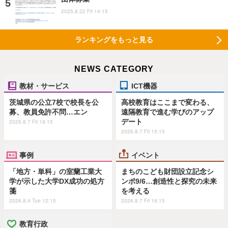
2025.8.22 Fri 14:15
ランキングをもっと見る
NEWS CATEGORY
教材・サービス
ICT機器
茨城県の公立7校で校長を公
高校教育はここまで変わる、
募、教員免許不問…エン
遠隔教育で進む学びのアップ
デート
2026.8.7 Fri 19:15
2026.8.7 Fri 15:15
事例
イベント
「地方・単科」の室蘭工業大
まちのこども財団設立記念シ
学が示した大学DX成功の処方
ンポ9/6…創造性と探究の未来
箋
を考える
2026.8.4 Tue 12:15
2026.8.7 Fri 16:15
教育行政