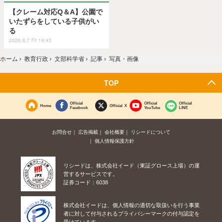
【クレーム対応Q＆A】公園で
いたずらをしている子供がい
る
2026.8.7 Fri 19:45
ホーム
›
教育行政
›
文部科学省
›
記事
›
写真・画像
TOP
Official
Official
Official
Home
Official X
Facebook
YouTube
LINE
お問合せ
広告掲載
会社概要
リシードについて
個人情報保護方針
リシードは、株式会社イード（東証グロース上場）の運
営するサービスです。
証券コード：6038
株式会社イードは、個人情報の適切な取扱いを行う事業
者に対して付与されるプライバシーマークの付与認定を
受けています。