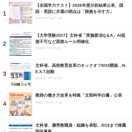
【全国学力テスト】2026年度分析結果公表、国
語・英語に共通の弱点は「根拠を示す力」
2026.8.4 Tue 11:36
【大学受験2027】文科省「実施要項Q＆A」AI面
接不可など面接ルール明確化
2026.8.7 Fri 14:45
文科省、高校教育改革のキックオフ8/24開催…N-
E.X.T.始動
2026.8.7 Fri 12:15
教師の働き方改革を特集「文部科学白書」公表
2026.7.24 Fri 17:45
文科省、優秀教職員・組織を表彰…9/19まで推薦
団体募集