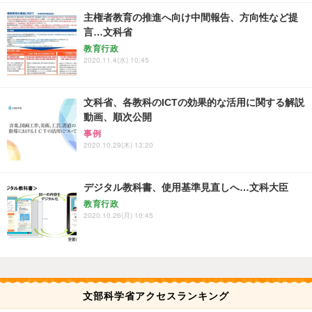
主権者教育の推進へ向け中間報告、方向性など提
言…文科省
教育行政
2020.11.4(水) 10:45
文科省、各教科のICTの効果的な活用に関する解説
動画、順次公開
事例
2020.10.29(木) 13:20
デジタル教科書、使用基準見直しへ…文科大臣
教育行政
2020.10.26(月) 10:45
文部科学省アクセスランキング