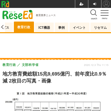
教育業界ニュース
menu
search
教育行政
ービス
ICT機器
事例
イベント
リセマム
教育行政
文部科学省
2020.12.3 Thu 11:15
地方教育費総額15兆9,695億円、前年度比0.9％
減 2枚目の写真・画像