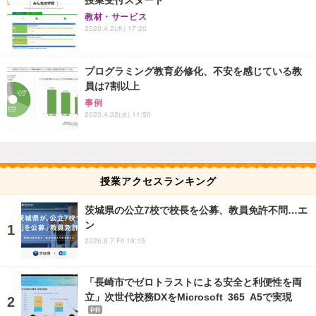
教材・サービス
2020.4.2(木) 17:20
プログラミング教育必修化、不安を感じている教
員は7割以上
事例
2020.4.22(水) 11:50
授業アクセスランキング
茨城県の公立7校で校長を公募、教員免許不問…エ
ン
2026.8.7 Fri 19:15
「長崎市でゼロトラストによる安全と利便性を両
立」次世代校務DXをMicrosoft 365 A5で実現
PR