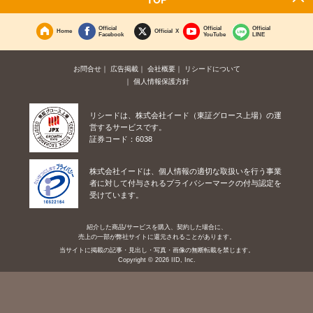
Official
Official
Official
Home
Official X
Facebook
YouTube
LINE
お問合せ
広告掲載
会社概要
リシードについて
個人情報保護方針
リシードは、株式会社イード（東証グロース上場）の運
営するサービスです。
証券コード：6038
株式会社イードは、個人情報の適切な取扱いを行う事業
者に対して付与されるプライバシーマークの付与認定を
受けています。
紹介した商品/サービスを購入、契約した場合に、
売上の一部が弊社サイトに還元されることがあります。
当サイトに掲載の記事・見出し・写真・画像の無断転載を禁じます。
Copyright © 2026 IID, Inc.