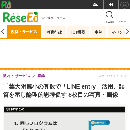
教育業界ニュース
menu
search
教材・サービス
測
教育行政
ICT機器
事例
イベント
教材・サービス
授業
2020.12.1 Tue 10:20
千葉大附属小の算数で「LINE entry」活用、誤
答を示し論理的思考促す 8枚目の写真・画像