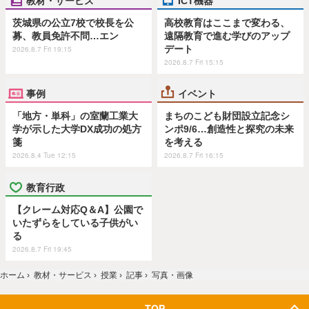
茨城県の公立7校で校長を公
高校教育はここまで変わる、
募、教員免許不問…エン
遠隔教育で進む学びのアップ
デート
2026.8.7 Fri 19:15
2026.8.7 Fri 15:15
事例
イベント
「地方・単科」の室蘭工業大
まちのこども財団設立記念シ
学が示した大学DX成功の処方
ンポ9/6…創造性と探究の未来
箋
を考える
2026.8.4 Tue 12:15
2026.8.7 Fri 16:15
教育行政
【クレーム対応Q＆A】公園で
いたずらをしている子供がい
る
2026.8.7 Fri 19:45
ホーム
›
教材・サービス
›
授業
›
記事
›
写真・画像
TOP