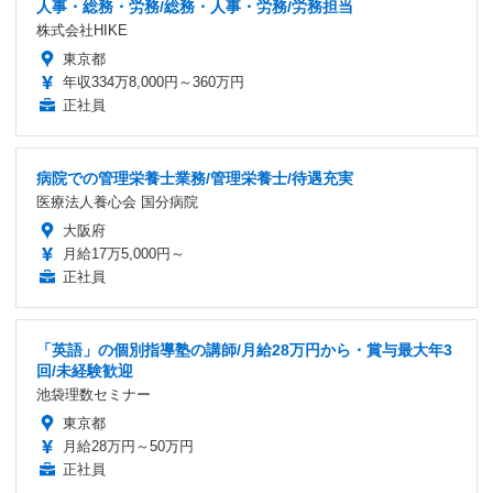
人事・総務・労務/総務・人事・労務/労務担当
株式会社HIKE
東京都
年収334万8,000円～360万円
正社員
病院での管理栄養士業務/管理栄養士/待遇充実
医療法人養心会 国分病院
大阪府
月給17万5,000円～
正社員
「英語」の個別指導塾の講師/月給28万円から・賞与最大年3
回/未経験歓迎
池袋理数セミナー
東京都
月給28万円～50万円
正社員