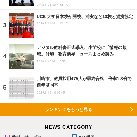
2026.6.24 Wed 14:15
UCSI大学日本校が開校、浦実など18校と提携協定
2026.5.11 Mon 12:15
デジタル教科書正式導入、小学校に「情報の領
域」付加…教育業界ニュースまとめ読み
2026.6.15 Mon 5:55
川崎市、教員採用475人が最終合格…倍率1.8倍で
前年度同率
2025.9.19 Fri 16:45
ランキングをもっと見る
NEWS CATEGORY
教材・サービス
ICT機器