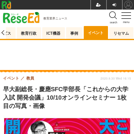
教育業界ニュース
menu
search
イベント
ービス
教育行政
ICT機器
事例
リセマム
イベント
教員
2020.9.30 Wed 16:15
早大副総長・慶應SFC学部長「これからの大学
入試 開発会議」10/10オンラインセミナー 1枚
目の写真・画像