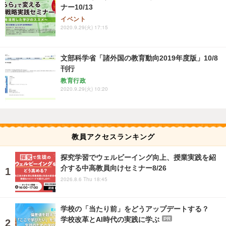
ナー10/13
イベント
2020.9.29(火) 17:15
文部科学省「諸外国の教育動向2019年度版」10/8
刊行
教育行政
2020.9.29(火) 10:20
教員アクセスランキング
探究学習でウェルビーイング向上、授業実践を紹
介する中高教員向けセミナー8/26
2026.8.6 Thu 18:45
学校の「当たり前」をどうアップデートする？
学校改革とAI時代の実践に学ぶ
PR