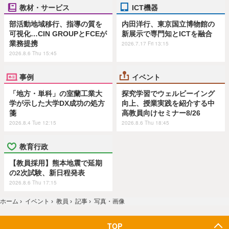
教材・サービス
ICT機器
部活動地域移行、指導の質を
内田洋行、東京国立博物館の
可視化…CIN GROUPとFCEが
新展示で専門知とICTを融合
業務提携
2026.7.17 Fri 13:15
2026.8.6 Thu 15:45
事例
イベント
「地方・単科」の室蘭工業大
探究学習でウェルビーイング
学が示した大学DX成功の処方
向上、授業実践を紹介する中
箋
高教員向けセミナー8/26
2026.8.4 Tue 12:15
2026.8.6 Thu 18:45
教育行政
【教員採用】熊本地震で延期
の2次試験、新日程発表
2026.8.6 Thu 17:15
ホーム
›
イベント
›
教員
›
記事
›
写真・画像
TOP