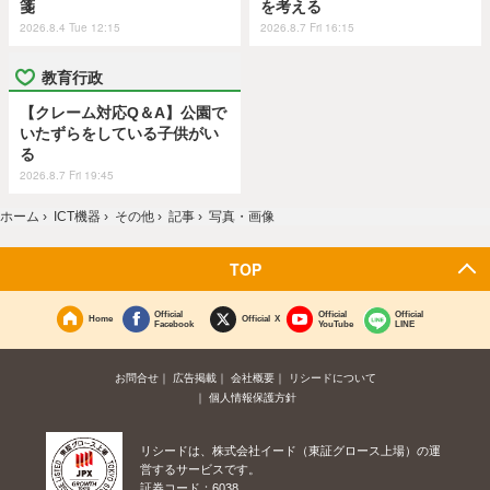
箋
を考える
2026.8.4 Tue 12:15
2026.8.7 Fri 16:15
教育行政
【クレーム対応Q＆A】公園で
いたずらをしている子供がい
る
2026.8.7 Fri 19:45
ホーム
›
ICT機器
›
その他
›
記事
›
写真・画像
TOP
Official
Official
Official
Home
Official X
Facebook
YouTube
LINE
お問合せ
広告掲載
会社概要
リシードについて
個人情報保護方針
リシードは、株式会社イード（東証グロース上場）の運
営するサービスです。
証券コード：6038