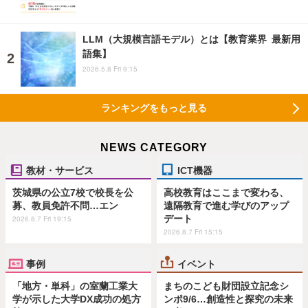
LLM（大規模言語モデル）とは【教育業界 最新用
語集】
2026.5.8 Fri 9:15
ランキングをもっと見る
NEWS CATEGORY
教材・サービス
ICT機器
茨城県の公立7校で校長を公
高校教育はここまで変わる、
募、教員免許不問…エン
遠隔教育で進む学びのアップ
デート
2026.8.7 Fri 19:15
2026.8.7 Fri 15:15
事例
イベント
「地方・単科」の室蘭工業大
まちのこども財団設立記念シ
学が示した大学DX成功の処方
ンポ9/6…創造性と探究の未来