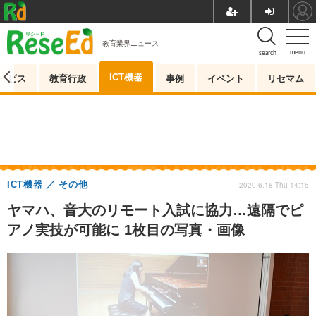
教育業界ニュース
menu
search
ICT機器
ービス
教育行政
事例
イベント
リセマム
ICT機器
その他
2020.6.18 Thu 14:15
ヤマハ、音大のリモート入試に協力…遠隔でピ
アノ実技が可能に 1枚目の写真・画像