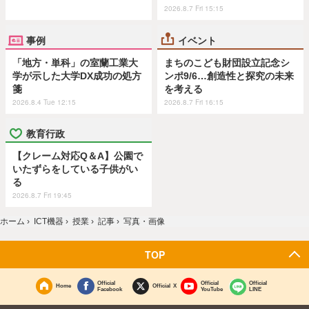
2026.8.7 Fri 15:15
事例
イベント
「地方・単科」の室蘭工業大
まちのこども財団設立記念シ
学が示した大学DX成功の処方
ンポ9/6…創造性と探究の未来
箋
を考える
2026.8.4 Tue 12:15
2026.8.7 Fri 16:15
教育行政
【クレーム対応Q＆A】公園で
いたずらをしている子供がい
る
2026.8.7 Fri 19:45
ホーム
›
ICT機器
›
授業
›
記事
›
写真・画像
TOP
Official
Official
Official
Home
Official X
Facebook
YouTube
LINE