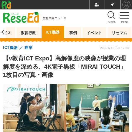
教育業界ニュース
menu
search
ICT機器
ービス
教育行政
事例
イベント
リセマム
ICT機器
授業
2020.5.12 Tue 17:35
【v教育ICT Expo】高解像度の映像が授業の理
解度を深める、4K電子黒板「MIRAI TOUCH」
1枚目の写真・画像