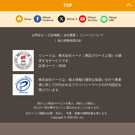
TOP
Official
Official
Official
Home
Official X
Facebook
YouTube
LINE
お問合せ
広告掲載
会社概要
リシードについて
個人情報保護方針
リシードは、株式会社イード（東証グロース上場）の運
営するサービスです。
証券コード：6038
株式会社イードは、個人情報の適切な取扱いを行う事業
者に対して付与されるプライバシーマークの付与認定を
受けています。
紹介した商品/サービスを購入、契約した場合に、
売上の一部が弊社サイトに還元されることがあります。
当サイトに掲載の記事・見出し・写真・画像の無断転載を禁じます。
Copyright © 2026 IID, Inc.