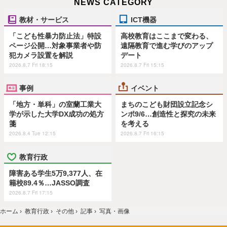
NEWS CATEGORY
教材・サービス
ICT機器
「こども性暴力防止法」特設
高校教育はここまで変わる、
ページ公開…対象事業者や防
遠隔教育で進む学びのアップ
犯カメラ設置を解説
デート
2026.8.7 Fri 18:15
2026.8.7 Fri 15:15
事例
イベント
「地方・単科」の室蘭工業大
まちのこども財団設立記念シ
学が示した大学DX成功の処方
ンポ9/6…創造性と探究の未来
箋
を考える
2026.8.4 Tue 12:15
2026.8.7 Fri 16:15
教育行政
障害ある学生5万9,377人、在
籍校89.4％…JASSO調査
2026.8.7 Fri 17:15
ホーム
›
教育行政
›
その他
›
記事
›
写真・画像