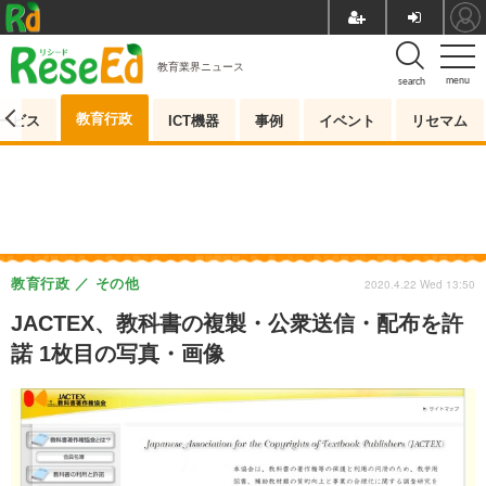
教育業界ニュース
menu
search
教育行政
ービス
ICT機器
事例
イベント
リセマム
教育行政
その他
2020.4.22 Wed 13:50
JACTEX、教科書の複製・公衆送信・配布を許
諾 1枚目の写真・画像