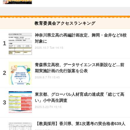
教育委員会アクセスランキング
神奈川県立高の再編計画改定、舞岡・金井など8校
対象に
2025.10.7 Tue 14:15
青森県立高校、データサイエンス科新設など…前
期実施計画の先行版案を公表
2026.8.7 Fri 15:45
東京都、グローバル人材育成の達成度「総じて高
い」小中高生調査
2025.5.23 Fri 15:15
【教員採用】香川県、第1次選考の実合格者639人