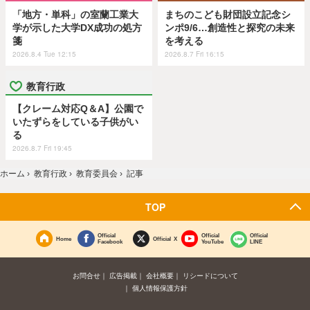
「地方・単科」の室蘭工業大
まちのこども財団設立記念シ
学が示した大学DX成功の処方
ンポ9/6…創造性と探究の未来
箋
を考える
2026.8.4 Tue 12:15
2026.8.7 Fri 16:15
教育行政
【クレーム対応Q＆A】公園で
いたずらをしている子供がい
る
2026.8.7 Fri 19:45
ホーム
›
教育行政
›
教育委員会
›
記事
TOP
Official
Official
Official
Home
Official X
Facebook
YouTube
LINE
お問合せ
広告掲載
会社概要
リシードについて
個人情報保護方針