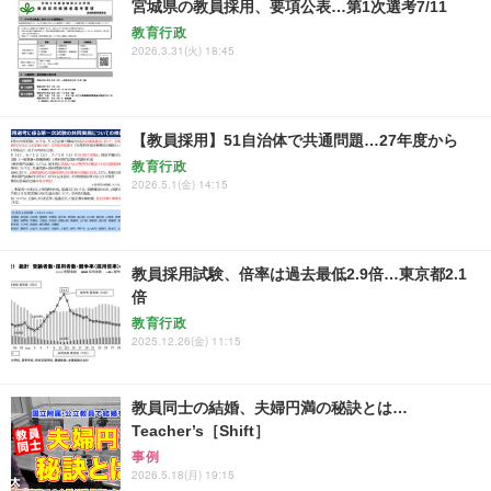
宮城県の教員採用、要項公表…第1次選考7/11
教育行政
2026.3.31(火) 18:45
【教員採用】51自治体で共通問題…27年度から
教育行政
2026.5.1(金) 14:15
教員採用試験、倍率は過去最低2.9倍…東京都2.1
倍
教育行政
2025.12.26(金) 11:15
教員同士の結婚、夫婦円満の秘訣とは…
Teacher’s［Shift］
事例
2026.5.18(月) 19:15