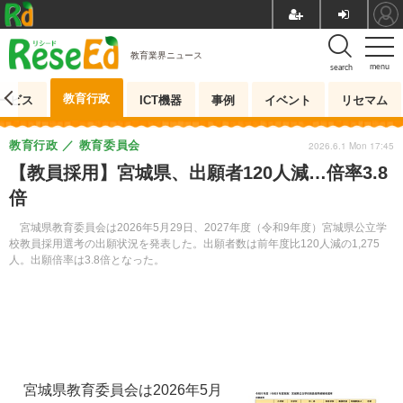
教育業界ニュース
menu
search
教育行政
ービス
ICT機器
事例
イベント
リセマム
教育行政
教育委員会
2026.6.1 Mon 17:45
【教員採用】宮城県、出願者120人減…倍率3.8
倍
宮城県教育委員会は2026年5月29日、2027年度（令和9年度）宮城県公立学
校教員採用選考の出願状況を発表した。出願者数は前年度比120人減の1,275
人。出願倍率は3.8倍となった。
宮城県教育委員会は2026年5月