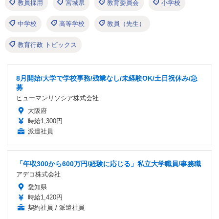
教員採用
宮城県
教育委員会
小学校
中学校
高等学校
教員（先生）
教育行政 トピックス
8月開始/大学で学校事務/残業なし/未経験OK/土日祝休み/急
募
ヒューマンリソシア株式会社
大阪府
時給1,300円
派遣社員
「年収300から600万円/経験に応じる」私立大学職員/事務職
アデコ株式会社
愛知県
時給1,420円
契約社員 / 派遣社員