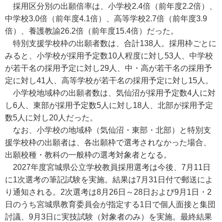
採用区分別の出願倍率は、小学校2.4倍（前年度2.2倍）、
中学校3.0倍（前年度4.1倍）、高等学校2.7倍（前年度3.9
倍）、養護教諭26.2倍（前年度15.4倍）だった。
特別支援学校枠の出願者数は、合計138人。採用枠ごとに
みると、小学校が採用予定数10人程度に対し53人、中学校
が若干名の採用予定に対し29人、中・高が若干名の採用予
定に対し41人、高等学校が若干名の採用予定に対し15人。
小学校地域枠の出願者数は、気仙沼が採用予定数4人に対
し6人、東部が採用予定数5人に対し18人、北部が採用予定
数5人に対し20人だった。
なお、小学校の地域枠（気仙沼・東部・北部）と特別支
援学校枠の出願者は、各出願枠で選考されなかった場合、
出願校種・教科の一般枠の選考対象者となる。
2027年度宮城県公立学校教員採用選考は今後、7月11日
に1次選考の筆記試験を実施。結果は7月31日付で郵送によ
り通知される。2次選考は8月26日～28日および9月1日・2
日のうち宮城県教育委員会が指定する1日で個人面接と集団
討議、9月3日に実技試験（対象者のみ）を実施。最終結果