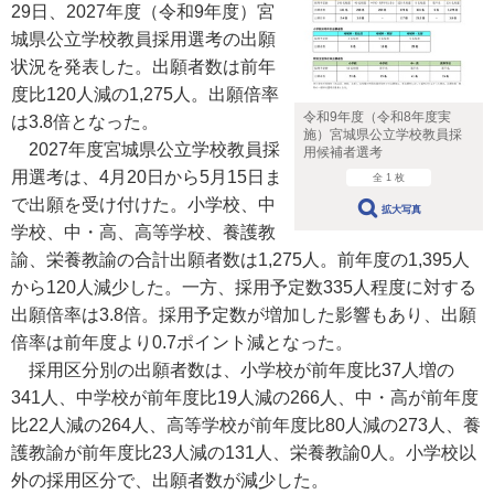
29日、2027年度（令和9年度）宮
城県公立学校教員採用選考の出願
状況を発表した。出願者数は前年
度比120人減の1,275人。出願倍率
令和9年度（令和8年度実
は3.8倍となった。
施）宮城県公立学校教員採
2027年度宮城県公立学校教員採
用候補者選考
用選考は、4月20日から5月15日ま
全 1 枚
で出願を受け付けた。小学校、中
拡大写真
学校、中・高、高等学校、養護教
諭、栄養教諭の合計出願者数は1,275人。前年度の1,395人
から120人減少した。一方、採用予定数335人程度に対する
出願倍率は3.8倍。採用予定数が増加した影響もあり、出願
倍率は前年度より0.7ポイント減となった。
採用区分別の出願者数は、小学校が前年度比37人増の
341人、中学校が前年度比19人減の266人、中・高が前年度
比22人減の264人、高等学校が前年度比80人減の273人、養
護教諭が前年度比23人減の131人、栄養教諭0人。小学校以
外の採用区分で、出願者数が減少した。