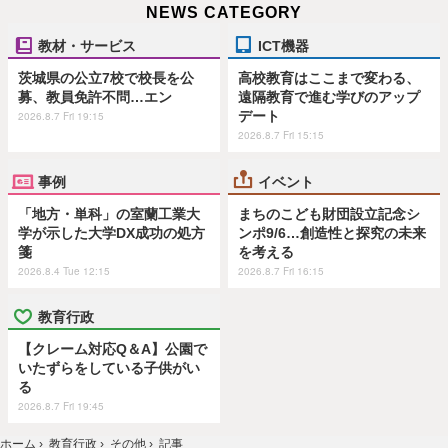
NEWS CATEGORY
教材・サービス
ICT機器
茨城県の公立7校で校長を公
高校教育はここまで変わる、
募、教員免許不問…エン
遠隔教育で進む学びのアップ
デート
2026.8.7 Fri 19:15
2026.8.7 Fri 15:15
事例
イベント
「地方・単科」の室蘭工業大
まちのこども財団設立記念シ
学が示した大学DX成功の処方
ンポ9/6…創造性と探究の未来
箋
を考える
2026.8.4 Tue 12:15
2026.8.7 Fri 16:15
教育行政
【クレーム対応Q＆A】公園で
いたずらをしている子供がい
る
2026.8.7 Fri 19:45
ホーム
›
教育行政
›
その他
›
記事