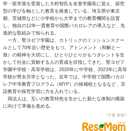
学・医学賞を受賞した大村智氏を名誉学園長に迎え、探究
型の学びを軸とした教育を推進している。埼玉県や東京
都、茨城県などに小学校から大学までの教育機関を設置
し、独自の12年一貫教育や国際バカロレアの導入など、先
進的な取組みで知られる。
一方、聖ヨゼフ学園は、カトリックのミッションスクー
ルとして70年近い歴史をもつ。アトンメント（和解と一
致）の精神を大切にし、ひとりひとりがもつタレントを生
かして社会に貢献する人の育成を目指してきた。聖ヨゼフ
学園中学校・高等学校は、2020年に中学校、2023年に高等
学校が男女共学となった。近年では、中学校で国際バカロ
レア中等教育プログラム（MYP）の候補校となるなど、言
語教育や探究学習に力を入れている。
両法人は、互いの教育特色を生かした新たな体制の構築
に向けて準備を進める。
《千葉 智加》