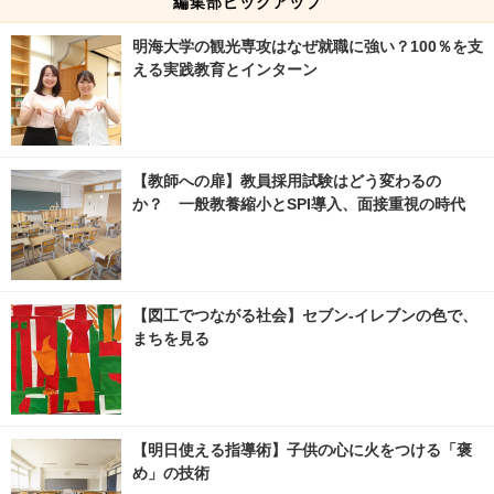
編集部ピックアップ
明海大学の観光専攻はなぜ就職に強い？100％を支
える実践教育とインターン
【教師への扉】教員採用試験はどう変わるの
か？ 一般教養縮小とSPI導入、面接重視の時代
【図工でつながる社会】セブン‐イレブンの色で、
まちを見る
【明日使える指導術】子供の心に火をつける「褒
め」の技術