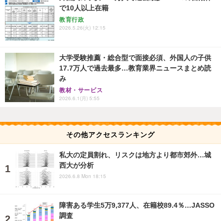
で10人以上在籍
教育行政
2026.5.26(火) 12:15
大学受験推薦・総合型で面接必須、外国人の子供
17.7万人で過去最多…教育業界ニュースまとめ読
み
教材・サービス
2026.6.1(月) 5:55
その他アクセスランキング
私大の定員割れ、リスクは地方より都市郊外…城
西大が分析
2026.6.8 Mon 18:15
障害ある学生5万9,377人、在籍校89.4％…JASSO
調査