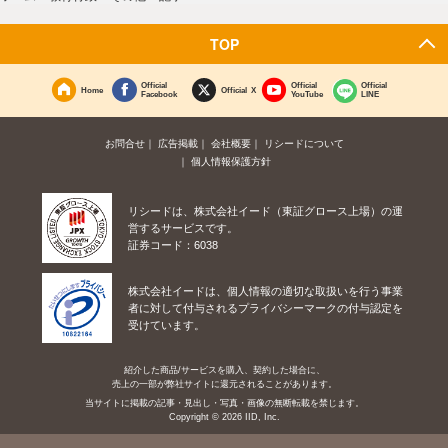
TOP
Official
Official
Official
Home
Official X
Facebook
YouTube
LINE
お問合せ
広告掲載
会社概要
リシードについて
個人情報保護方針
リシードは、株式会社イード（東証グロース上場）の運
営するサービスです。
証券コード：6038
株式会社イードは、個人情報の適切な取扱いを行う事業
者に対して付与されるプライバシーマークの付与認定を
受けています。
紹介した商品/サービスを購入、契約した場合に、
売上の一部が弊社サイトに還元されることがあります。
当サイトに掲載の記事・見出し・写真・画像の無断転載を禁じます。
Copyright © 2026 IID, Inc.