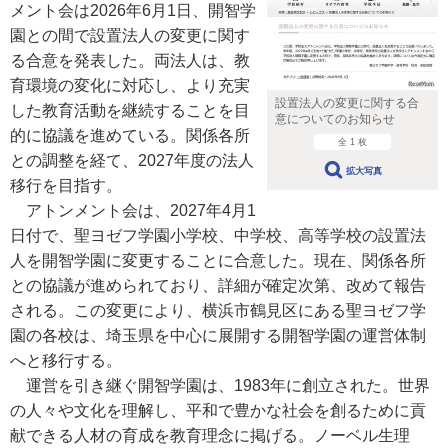
メント会は2026年6月1日、開智学
園との間で設置法人の変更に関す
る合意を発表した。両法人は、教
育環境の変化に対応し、より充実
設置法人の変更に関する合
した教育活動を継続することを目
意についてのお知らせ
的に協議を進めている。関係各所
全 1 枚
との調整を経て、2027年度の法人
拡大写真
移行を目指す。
アトンメント会は、2027年4月1
日付で、聖ヨゼフ学園小学校、中学校、高等学校の設置法
人を開智学園に変更することに合意した。現在、関係各所
との協議が進められており、詳細が確定次第、改めて報告
される。この変更により、横浜市鶴見区にある聖ヨゼフ学
園の各校は、埼玉県を中心に展開する開智学園の運営体制
へと移行する。
運営を引き継ぐ開智学園は、1983年に創立された。世界
の人々や文化を理解し、平和で豊かな社会を創るために貢
献できる人材の育成を教育理念に掲げる。ノーベル生理