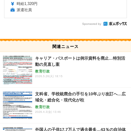
時給1,320円
派遣社員
Sponsored by
関連ニュース
キャリア・パスポートは例示資料を廃止…特別活
動の見直し案
教育行政
2026.5.26(火) 18:15
文科省、学校統廃合の手引を10年ぶり改訂へ…広
域化・総合化・現代化が柱
教育行政
2026.4.3(金) 13:46
外国人の子供17.7万人で過去最多…43％の自治体