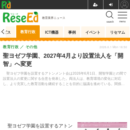
教育業界ニュース
menu
search
教育行政
ービス
ICT機器
事例
イベント
リセマム
教育行政
その他
2026.6.1 Mon 16:50
聖ヨゼフ学園、2027年4月より設置法人を「開
智」へ変更
聖ヨゼフ学園を設置するアトンメント会は2026年6月1日、開智学園との間で
設置法人の変更に関する合意を発表した。両法人は、教育環境の変化に対応
し、より充実した教育活動を継続することを目的に協議を進めている。関係各
所との調整を経て、2027年度の法人移行を目指す。
聖ヨゼフ学園を設置するアトン