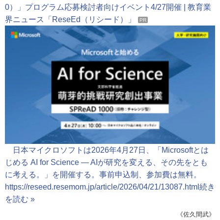
0）」プログラム応募検討者向けイベント4/27開催 | 教育業
界ニュース「ReseEd（リシード）」
PR
日本マイクロソフトは2026年4月27日、「Microsoftとは
じめる AI for Science ― AIが研究を変える、その先をとも
に考える。」を開催する。事前申込制、参加費は無料。
https://reseed.resemom.jp/article/2026/04/21/13087.html
続き
を読む »
《佐久間武》