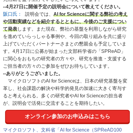
--4月27日に開催予定の説明会について教えてください。
阪口氏：
説明会では、
AI for Scienceに関する弊社の考え
や活動実績などを紹介するとともに、今後のご支援につい
て発表
します。また現在、弊社の基盤を利用しながら研究
を進めていらっしゃる事例や、今回の取り組みを共に盛り
上げていただくパートナーさまとの懇親会も予定していま
す。4月17日に公募が始まった文部科学省の「SPReAD」
に関心をおもちの研究者の方々や、研究を推進・支援する
ご担当者の方々のご参加をぜひお待ちしています。
--ありがとうございました。
マイクロソフトのAI for Scienceは、日本の研究基盤を変
革し、社会課題の解決や科学的発見の加速に大きく寄与す
ると考えられる。多くの研究者やAI for Scienceの担当者
が、説明会で活発に交流することを期待したい。
オンライン参加のお申込みはこちら
マイクロソフト、文科省「AI for Science（SPReAD100