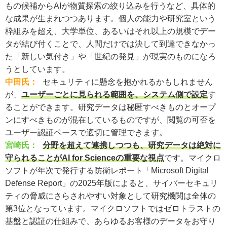
もの候補からAIが物質探索の絞り込みを行うなど、具体的
な成果が生まれつつあります。個人の能力や研究室という
枠組みを超え、大学単位、あるいはそれ以上の規模でデー
タが結び付くことで、人間だけでは決して到達できなかっ
た「新しい気付き」や「世紀の発見」が現実のものになろ
うとしています。
中田氏：
セキュリティに懸念を抱かれるかもしれません
が、
ユーザーごとに見られる範囲を、システム側で設定
す
ることができます。研究データは秘匿すべきものとオープ
ンにすべきものが混在しているものですが、閲覧の可否を
ユーザー認証ベースで適切に管理できます。
宮崎氏：
分野を超えて連携しつつも、研究データは絶対に
守られることがAI for Scienceの重要な視点
です。マイクロ
ソフトが年次で発行する防衛レポート「Microsoft Digital
Defense Report」の2025年版によると、サイバーセキュリ
ティの脅威にさらされやすい対象として研究機関は全体の
第3位となっています。マイクロソフトではゼロトラストの
基盤と認証の仕組みで、あらゆるお客様のデータをお守り