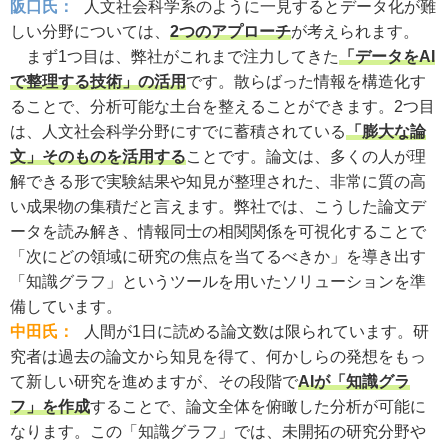
阪口氏：
人文社会科学系のように一見するとデータ化が難
しい分野については、
2つのアプローチ
が考えられます。
まず1つ目は、弊社がこれまで注力してきた
「データをAI
で整理する技術」の活用
です。散らばった情報を構造化す
ることで、分析可能な土台を整えることができます。2つ目
は、人文社会科学分野にすでに蓄積されている
「膨大な論
文」そのものを活用する
ことです。論文は、多くの人が理
解できる形で実験結果や知見が整理された、非常に質の高
い成果物の集積だと言えます。弊社では、こうした論文デ
ータを読み解き、情報同士の相関関係を可視化することで
「次にどの領域に研究の焦点を当てるべきか」を導き出す
「知識グラフ」というツールを用いたソリューションを準
備しています。
中田氏：
人間が1日に読める論文数は限られています。研
究者は過去の論文から知見を得て、何かしらの発想をもっ
て新しい研究を進めますが、その段階で
AIが「知識グラ
フ」を作成
することで、論文全体を俯瞰した分析が可能に
なります。この「知識グラフ」では、未開拓の研究分野や