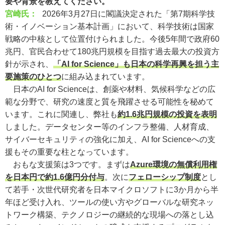
要や背景を教えてください。
宮崎氏：
2026年3月27日に閣議決定された「第7期科学技
術・イノベーション基本計画」において、科学技術は国家
戦略の中核として位置付けられました。今後5年間で政府60
兆円、官民合わせて180兆円規模を目指す過去最大の投資方
針が示され、
「AI for Science」も日本の科学再興を担う主
要施策のひとつ
に組み込まれています。
日本のAI for Scienceは、創薬や材料、気候科学などの広
範な分野で、研究の速度と質を飛躍させる可能性を秘めて
います。これに関連し、弊社も
約1.6兆円規模の投資を表明
しました。データセンター等のインフラ整備、人材育成、
サイバーセキュリティの強化に加え、AI for Scienceへの支
援もその重要な柱となっています。
おもな支援策は3つです。まずは
Azure環境の無償利用権
を日本円で約1.6億円分付与
。次に
フェローシップ制度
とし
て若手・次世代研究者を日本マイクロソフトに3か月から半
年ほど受け入れ、ツールの使い方やグローバルな研究ネッ
トワーク構築、テクノロジーの継続的な現場への落とし込