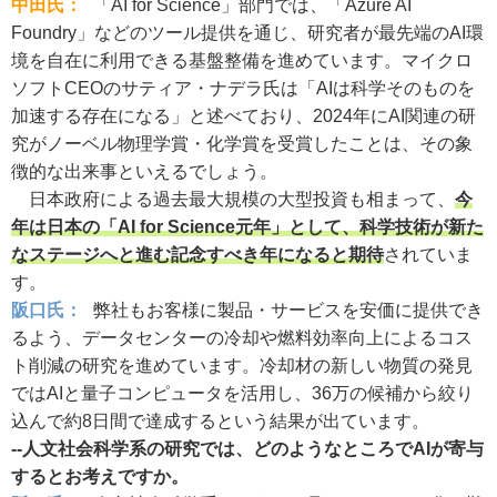
中田氏：
「AI for Science」部門では、「Azure AI
Foundry」などのツール提供を通じ、研究者が最先端のAI環
境を自在に利用できる基盤整備を進めています。マイクロ
ソフトCEOのサティア・ナデラ氏は「AIは科学そのものを
加速する存在になる」と述べており、2024年にAI関連の研
究がノーベル物理学賞・化学賞を受賞したことは、その象
徴的な出来事といえるでしょう。
日本政府による過去最大規模の大型投資も相まって、
今
年は日本の「AI for Science元年」として、科学技術が新た
なステージへと進む記念すべき年になると期待
されていま
す。
阪口氏：
弊社もお客様に製品・サービスを安価に提供でき
るよう、データセンターの冷却や燃料効率向上によるコス
ト削減の研究を進めています。冷却材の新しい物質の発見
ではAIと量子コンピュータを活用し、36万の候補から絞り
込んで約8日間で達成するという結果が出ています。
--人文社会科学系の研究では、どのようなところでAIが寄与
するとお考えですか。