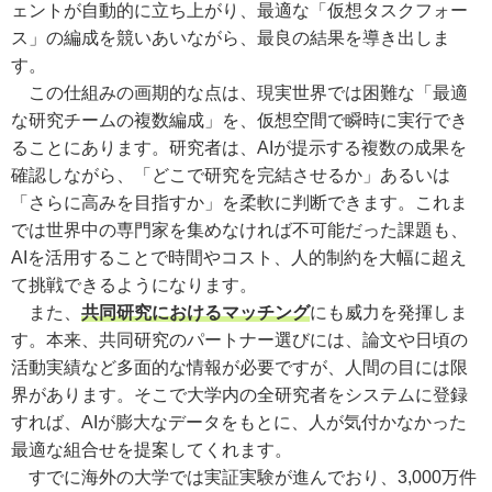
ェントが自動的に立ち上がり、最適な「仮想タスクフォー
ス」の編成を競いあいながら、最良の結果を導き出しま
す。
この仕組みの画期的な点は、現実世界では困難な「最適
な研究チームの複数編成」を、仮想空間で瞬時に実行でき
ることにあります。研究者は、AIが提示する複数の成果を
確認しながら、「どこで研究を完結させるか」あるいは
「さらに高みを目指すか」を柔軟に判断できます。これま
では世界中の専門家を集めなければ不可能だった課題も、
AIを活用することで時間やコスト、人的制約を大幅に超え
て挑戦できるようになります。
また、
共同研究におけるマッチング
にも威力を発揮しま
す。本来、共同研究のパートナー選びには、論文や日頃の
活動実績など多面的な情報が必要ですが、人間の目には限
界があります。そこで大学内の全研究者をシステムに登録
すれば、AIが膨大なデータをもとに、人が気付かなかった
最適な組合せを提案してくれます。
すでに海外の大学では実証実験が進んでおり、3,000万件