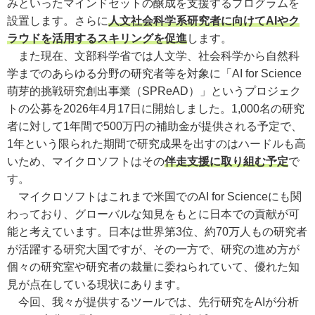
みといったマインドセットの醸成を支援するプログラムを
設置します。さらに
人文社会科学系研究者に向けてAIやク
ラウドを活用するスキリングを促進
します。
また現在、文部科学省では人文学、社会科学から自然科
学までのあらゆる分野の研究者等を対象に「AI for Science
萌芽的挑戦研究創出事業（SPReAD）」というプロジェク
トの公募を2026年4月17日に開始しました。1,000名の研究
者に対して1年間で500万円の補助金が提供される予定で、
1年という限られた期間で研究成果を出すのはハードルも高
いため、マイクロソフトはその
伴走支援に取り組む予定
で
す。
マイクロソフトはこれまで米国でのAI for Scienceにも関
わっており、グローバルな知見をもとに日本での貢献が可
能と考えています。日本は世界第3位、約70万人もの研究者
が活躍する研究大国ですが、その一方で、研究の進め方が
個々の研究室や研究者の裁量に委ねられていて、優れた知
見が点在している現状にあります。
今回、我々が提供するツールでは、先行研究をAIが分析