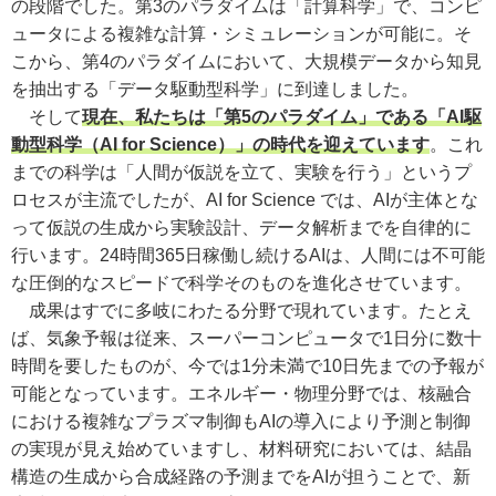
の段階でした。第3のパラダイムは「計算科学」で、コンピ
ュータによる複雑な計算・シミュレーションが可能に。そ
こから、第4のパラダイムにおいて、大規模データから知見
を抽出する「データ駆動型科学」に到達しました。
そして
現在、私たちは「第5のパラダイム」である「AI駆
動型科学（AI for Science）」の時代を迎えています
。これ
までの科学は「人間が仮説を立て、実験を行う」というプ
ロセスが主流でしたが、AI for Science では、AIが主体とな
って仮説の生成から実験設計、データ解析までを自律的に
行います。24時間365日稼働し続けるAIは、人間には不可能
な圧倒的なスピードで科学そのものを進化させています。
成果はすでに多岐にわたる分野で現れています。たとえ
ば、気象予報は従来、スーパーコンピュータで1日分に数十
時間を要したものが、今では1分未満で10日先までの予報が
可能となっています。エネルギー・物理分野では、核融合
における複雑なプラズマ制御もAIの導入により予測と制御
の実現が見え始めていますし、材料研究においては、結晶
構造の生成から合成経路の予測までをAIが担うことで、新