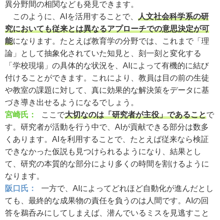
異分野間の相関なども発見できます。
このように、AIを活用することで、
人文社会科学系の研
究においても従来とは異なるアプローチでの意思決定が可
能
になります。たとえば教育学の分野では、これまで「理
論」として抽象化されていた知見と、刻一刻と変化する
「学校現場」の具体的な状況を、AIによって有機的に結び
付けることができます。これにより、教員は目の前の生徒
や教室の課題に対して、真に効果的な解決策をデータに基
づき導き出せるようになるでしょう。
宮崎氏：
ここで
大切なのは「研究者が主役」であること
で
す。研究者が活動を行う中で、AIが貢献できる部分は数多
くあります。AIを利用することで、たとえば従来なら検証
できなかった仮説も見つけられるようになり、結果とし
て、研究の本質的な部分により多くの時間を割けるように
なります。
阪口氏：
一方で、AIによってどれほど自動化が進んだとし
ても、最終的な成果物の責任を負うのは人間です。AIの回
答を鵜呑みにしてしまえば、潜んでいるミスを見逃すこと