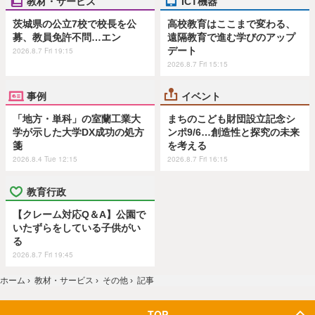
教材・サービス
ICT機器
茨城県の公立7校で校長を公
高校教育はここまで変わる、
募、教員免許不問…エン
遠隔教育で進む学びのアップ
デート
2026.8.7 Fri 19:15
2026.8.7 Fri 15:15
事例
イベント
「地方・単科」の室蘭工業大
まちのこども財団設立記念シ
学が示した大学DX成功の処方
ンポ9/6…創造性と探究の未来
箋
を考える
2026.8.4 Tue 12:15
2026.8.7 Fri 16:15
教育行政
【クレーム対応Q＆A】公園で
いたずらをしている子供がい
る
2026.8.7 Fri 19:45
ホーム
›
教材・サービス
›
その他
›
記事
TOP