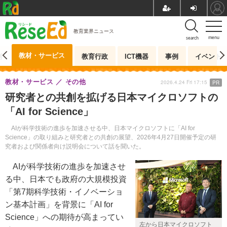
教育業界ニュース
menu
search
教材・サービス
測
教育行政
ICT機器
事例
イベント
教材・サービス
その他
2026.4.24 Fri 17:15
PR
研究者との共創を拡げる日本マイクロソフトの
「AI for Science」
AIが科学技術の進歩を加速させる中、日本マイクロソフトに「AI for
Science」の取り組みと研究者との共創の展望、2026年4月27日開催予定の研
究者および関係者向け説明会について話を聞いた。
AIが科学技術の進歩を加速させ
る中、日本でも政府の大規模投資
「第7期科学技術・イノベーショ
ン基本計画」を背景に「AI for
Science」への期待が高まってい
左から日本マイクロソフト