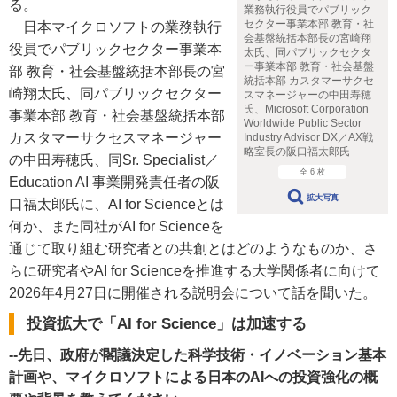
る。
業務執行役員でパブリック
セクター事業本部 教育・社
日本マイクロソフトの業務執行
会基盤統括本部長の宮崎翔
役員でパブリックセクター事業本
太氏、同パブリックセクタ
ー事業本部 教育・社会基盤
部 教育・社会基盤統括本部長の宮
統括本部 カスタマーサクセ
崎翔太氏、同パブリックセクター
スマネージャーの中田寿穂
氏、Microsoft Corporation
事業本部 教育・社会基盤統括本部
Worldwide Public Sector
カスタマーサクセスマネージャー
Industry Advisor DX／AX戦
略室長の阪口福太郎氏
の中田寿穂氏、同Sr. Specialist／
全 6 枚
Education AI 事業開発責任者の阪
拡大写真
口福太郎氏に、AI for Scienceとは
何か、また同社がAI for Scienceを
通じて取り組む研究者との共創とはどのようなものか、さ
らに研究者やAI for Scienceを推進する大学関係者に向けて
2026年4月27日に開催される説明会について話を聞いた。
投資拡大で「AI for Science」は加速する
--先日、政府が閣議決定した科学技術・イノベーション基本
計画や、マイクロソフトによる日本のAIへの投資強化の概