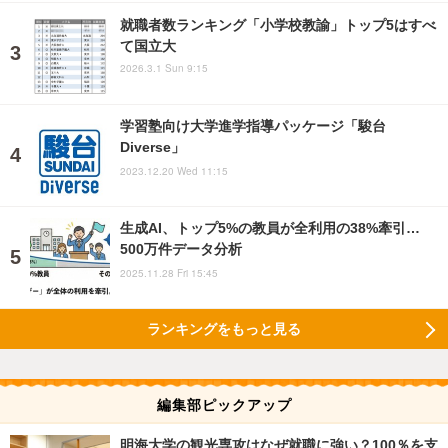
就職者数ランキング「小学校教諭」トップ5はすべ
て国立大
2026.3.1 Sun 9:15
学習塾向け大学進学指導パッケージ「駿台
Diverse」
2023.12.20 Wed 11:15
生成AI、トップ5%の教員が全利用の38%牽引…
500万件データ分析
2025.11.28 Fri 15:45
ランキングをもっと見る
編集部ピックアップ
明海大学の観光専攻はなぜ就職に強い？100％を支