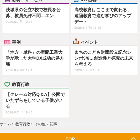
茨城県の公立7校で校長を公
高校教育はここまで変わる、
募、教員免許不問…エン
遠隔教育で進む学びのアップ
デート
2026.8.7 Fri 19:15
2026.8.7 Fri 15:15
事例
イベント
「地方・単科」の室蘭工業大
まちのこども財団設立記念シ
学が示した大学DX成功の処方
ンポ9/6…創造性と探究の未来
箋
を考える
2026.8.4 Tue 12:15
2026.8.7 Fri 16:15
教育行政
【クレーム対応Q＆A】公園で
いたずらをしている子供がい
る
2026.8.7 Fri 19:45
ホーム
›
教育行政
›
その他
›
記事
TOP