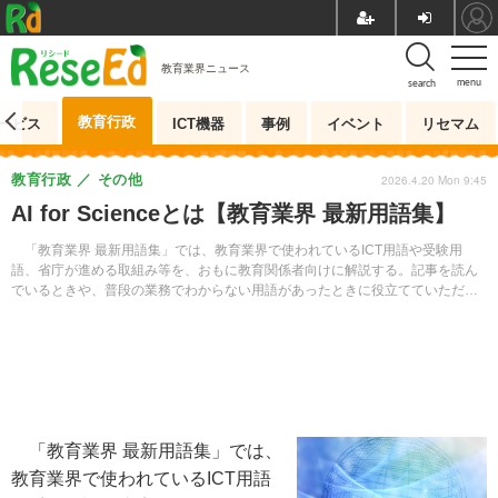
教育業界ニュース
menu
search
教育行政
ービス
ICT機器
事例
イベント
リセマム
教育行政
その他
2026.4.20 Mon 9:45
AI for Scienceとは【教育業界 最新用語集】
「教育業界 最新用語集」では、教育業界で使われているICT用語や受験用
語、省庁が進める取組み等を、おもに教育関係者向けに解説する。記事を読ん
でいるときや、普段の業務でわからない用語があったときに役立てていただき
たい。
「教育業界 最新用語集」では、
教育業界で使われているICT用語