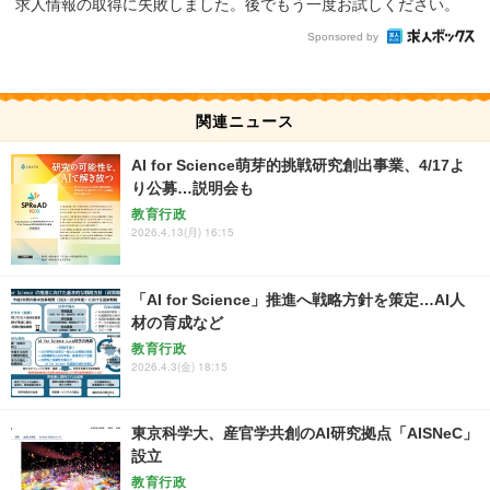
求人情報の取得に失敗しました。後でもう一度お試しください。
Sponsored by
関連ニュース
AI for Science萌芽的挑戦研究創出事業、4/17よ
り公募…説明会も
教育行政
2026.4.13(月) 16:15
「AI for Science」推進へ戦略方針を策定…AI人
材の育成など
教育行政
2026.4.3(金) 18:15
東京科学大、産官学共創のAI研究拠点「AISNeC」
設立
教育行政