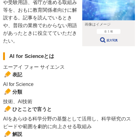
や受験用語、省庁が進める取組み
等を、おもに教育関係者向けに解
説する。記事を読んでいるとき
画像はイメージ
や、普段の業務でわからない用語
全 1 枚
があったときに役立てていただき
たい。
拡大写真
AI for Scienceとは
エーアイ フォー サイエンス
表記
AI for Science
分類
技術、AI技術
ひとことで言うと
AIをあらゆる科学分野の基盤として活用し、科学研究のス
ピードや範囲を劇的に向上させる取組み
解説