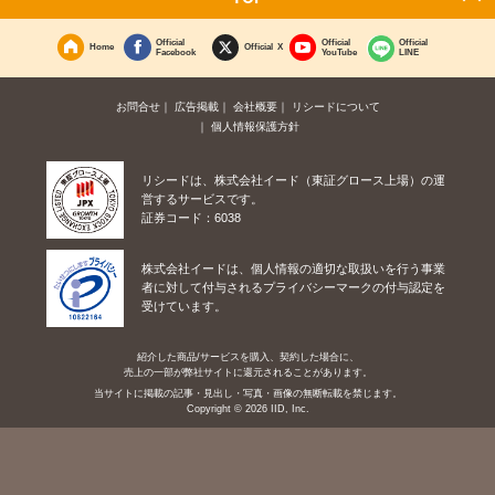
Official
Official
Official
Home
Official X
Facebook
YouTube
LINE
お問合せ
広告掲載
会社概要
リシードについて
個人情報保護方針
リシードは、株式会社イード（東証グロース上場）の運
営するサービスです。
証券コード：6038
株式会社イードは、個人情報の適切な取扱いを行う事業
者に対して付与されるプライバシーマークの付与認定を
受けています。
紹介した商品/サービスを購入、契約した場合に、
売上の一部が弊社サイトに還元されることがあります。
当サイトに掲載の記事・見出し・写真・画像の無断転載を禁じます。
Copyright © 2026 IID, Inc.