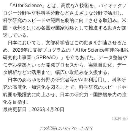
「AI for Science」とは、高度なAI技術を、バイオテクノ
ロジー分野や材料科学分野などさまざまな分野で活用し、
科学研究のスピードや範囲を劇的に向上させる取組み。米
国・欧州をはじめ各国が国家戦略として推進する動きが加
速している。
日本においても、文部科学省はこの動きを加速させるた
め、2026年に支援プログラムの「AI for Science萌芽的挑戦
研究創出事業（SPReAD）」を立ちあげた。データ整備や
モデル構築といった開発プロセスから、実験自動化、デー
タ解析などの活用まで、幅広い取組みを支援する。
日本のあらゆる分野の研究者等がAIを利活用し、科学研
究の高度化・加速化を図ることで、科学研究のスピードや
範囲を飛躍的に向上させ、日本の研究力・国際競争力の強
化を目指す。
最終更新日：2026年4月20日
《木村 薫》
この記事はいかがでしたか？