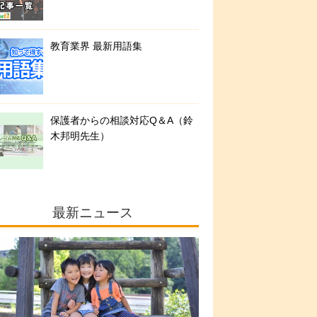
教育業界 最新用語集
保護者からの相談対応Q＆A（鈴
木邦明先生）
最新ニュース