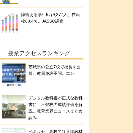
障害ある学生5万9,377人、在籍
校89.4％…JASSO調査
授業アクセスランキング
茨城県の公立7校で校長を公
募、教員免許不問…エン
デジタル教科書が正式な教科
書に、不登校の成績評価を解
説…教育業界ニュースまとめ
読み
ベネッセ、高校向け入試教材