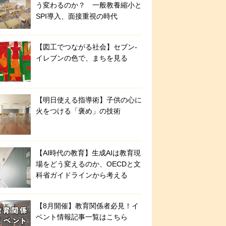
う変わるのか？ 一般教養縮小と
SPI導入、面接重視の時代
【図工でつながる社会】セブン‐
イレブンの色で、まちを見る
【明日使える指導術】子供の心に
火をつける「褒め」の技術
【AI時代の教育】生成AIは教育現
場をどう変えるのか、OECDと文
科省ガイドラインから考える
【8月開催】教育関係者必見！イ
ベント情報記事一覧はこちら