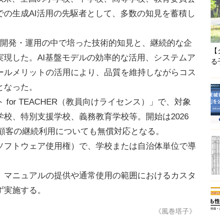
での生成AI活用の先駆者として、多数の知見を蓄積し
開発・運用の中で培った技術的知見と、継続的な企
【
実現した。AI基盤モデルの効率的な活用、システムア
る
ールメリットの活用により、品質を維持しながらコス
となった。
or TEACHER（教員向けライセンス）」で、対象
校、特別支援学校、義務教育学校等。開始は2026
存の顧客の継続利用についても無償対応となる。
フトウェア使用権）で、学校または自治体単位で導
マニュアルの提供や通常使用の範囲におけるカスタ
ず実施する。
《風巻塔子》