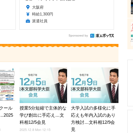
大阪府
時給1,300円
派遣社員
Sponsored by
クール
授業5分短縮で主体的な
大学入試の多様化に手
2025
学び創出に手応え…文
応えも年内入試のあり
科相12/5会見
方検討…文科相12/9会
見
1
2025.12.8 Mon 12:15