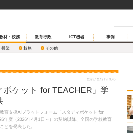
教材・校務
教育行政
ICT機器
事例
授業
校務
その他
2025.12.12 Fri 9:45
ケット for TEACHER」学
供
支援AIプラットフォーム「スタディポケット for
026年度（2026年4月1日～）の契約以降、全国の学校教育
ことを発表した。