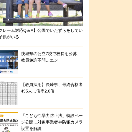
クレーム対応Q＆A】公園でいたずらをしてい
子供がいる
茨城県の公立7校で校長を公募、
教員免許不問…エン
【教員採用】長崎県、最終合格者
495人…倍率2.0倍
「こども性暴力防止法」特設ペー
ジ公開…対象事業者や防犯カメラ
設置を解説