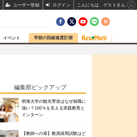
ユーザー登録
ログイン
こんにちは、ゲストさん
学校の回線速度計測
イベント
編集部ピックアップ
明海大学の観光専攻はなぜ就職に
強い？100％を支える実践教育と
インターン
【教師への扉】教員採用試験はど