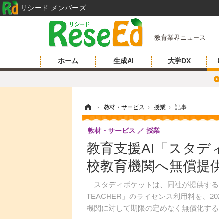
リシード メンバーズ
教育業界ニュース
ホーム
生成AI
大学DX
ホーム
›
教材・サービス
›
授業
›
記事
教材・サービス
授業
教育支援AI「スタディポ
校教育機関へ無償提
スタディポケットは、同社が提供する教育
TEACHER」のライセンス利用料を、2
機関に対して期限の定めなく無償化する