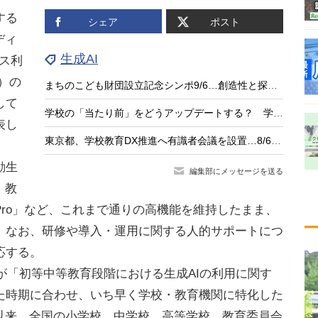
する
シェア
ポスト
ディ
生成AI
ンス利
～）の
まちのこども財団設立記念シンポ9/6…創造性と探究の未来を考える
して
学校の「当たり前」をどうアップデートする？ 学校改革とAI時代の実践に学ぶ
表し
東京都、学校教育DX推進へ有識者会議を設置…8/6初会合
動生
編集部にメッセージを送る
・教
ro」など、これまで通りの高機能を維持したまま、
。なお、研修や導入・運用に関する人的サポートにつ
応する。
が「初等中等教育段階における生成AIの利用に関す
た時期に合わせ、いち早く学校・教育機関に特化した
。以来、全国の小学校、中学校、高等学校、教育委員会