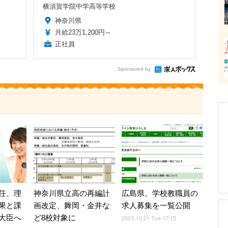
横須賀学院中学高等学校
神奈川県
月給23万1,200円～
正社員
Sponsored by
任、理
神奈川県立高の再編計
広島県、学校教職員の
果と課
画改定、舞岡・金井な
求人募集を一覧公開
大臣へ
ど8校対象に
2025.10.21 Tue 17:15