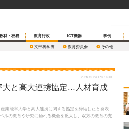
教材・校務
教育行政
ICT機器
事例
文部科学省
教育委員会
その他
2025.10.23 Thu 14:45
率大と高大連携協定…人材育成
日、産業能率大学と高大連携に関する協定を締結したと発表
ベルの教育や研究に触れる機会を拡大し、双方の教育の充