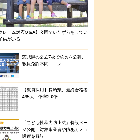
クレーム対応Q＆A】公園でいたずらをしてい
子供がいる
茨城県の公立7校で校長を公募、
教員免許不問…エン
【教員採用】長崎県、最終合格者
495人…倍率2.0倍
「こども性暴力防止法」特設ペー
ジ公開…対象事業者や防犯カメラ
設置を解説