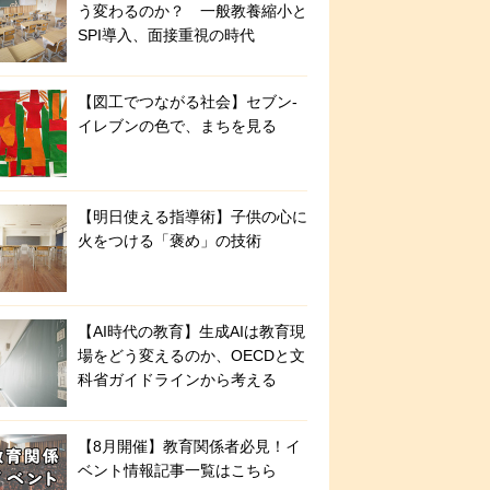
う変わるのか？ 一般教養縮小と
SPI導入、面接重視の時代
【図工でつながる社会】セブン‐
イレブンの色で、まちを見る
【明日使える指導術】子供の心に
火をつける「褒め」の技術
【AI時代の教育】生成AIは教育現
場をどう変えるのか、OECDと文
科省ガイドラインから考える
【8月開催】教育関係者必見！イ
ベント情報記事一覧はこちら