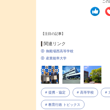
この
【注目の記事】
関連リンク
御殿場西高等学校
産業能率大学
提携・協定
高等学校
教育行政 トピックス