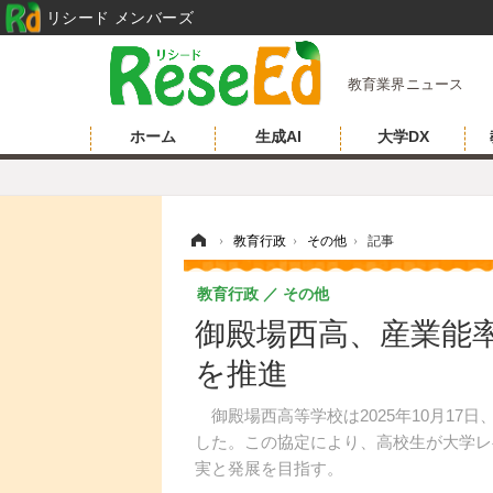
リシード メンバーズ
教育業界ニュース
ホーム
生成AI
大学DX
ホーム
›
教育行政
›
その他
›
記事
教育行政
その他
御殿場西高、産業能
を推進
御殿場西高等学校は2025年10月17
した。この協定により、高校生が大学レ
実と発展を目指す。