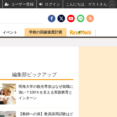
ユーザー登録
ログイン
こんにちは、ゲストさん
学校の回線速度計測
イベント
編集部ピックアップ
明海大学の観光専攻はなぜ就職に
強い？100％を支える実践教育と
インターン
【教師への扉】教員採用試験はど