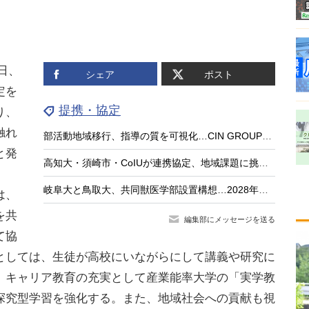
日、
シェア
ポスト
定を
提携・協定
り、
触れ
部活動地域移行、指導の質を可視化…CIN GROUPとFCEが業務提携
と発
高知大・須崎市・CoIUが連携協定、地域課題に挑む「共創型人材」育成へ
岐阜大と鳥取大、共同獣医学部設置構想…2028年度の設置へ
は、
を共
編集部にメッセージを送る
て協
としては、生徒が高校にいながらにして講義や研究に
、キャリア教育の充実として産業能率大学の「実学教
探究型学習を強化する。また、地域社会への貢献も視