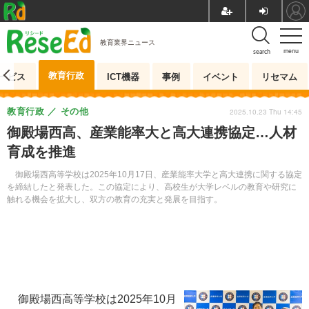
教育業界ニュース
menu
search
教育行政
ービス
ICT機器
事例
イベント
リセマム
教育行政
その他
2025.10.23 Thu 14:45
御殿場西高、産業能率大と高大連携協定…人材
育成を推進
御殿場西高等学校は2025年10月17日、産業能率大学と高大連携に関する協定
を締結したと発表した。この協定により、高校生が大学レベルの教育や研究に
触れる機会を拡大し、双方の教育の充実と発展を目指す。
御殿場西高等学校は2025年10月