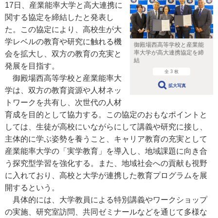
17日、産業能率大学と高大連携に
関する協定を締結したと発表し
た。この協定により、高校生が大
学レベルの教育や研究に触れる機
御殿場西高等学校と産業能
率大学が高大連携協定を締
会を拡大し、双方の教育の充実と
結
発展を目指す。
全 3 枚
御殿場西高等学校と産業能率大
拡大写真
学は、双方の教育資源や人材ネッ
トワークを共有し、次世代の人材
育成を目的として協力する。この協定のおもなポイントと
しては、生徒が高校にいながらにして講義や研究に接し、
主体的に学ぶ姿勢を養うこと、キャリア教育の充実として
産業能率大学の「実学教育」を導入し、地域課題に向き合
う探究型学習を強化する。また、地域社会への貢献も視野
に入れており、高校と大学が連携した教育プログラムを展
開するという。
具体的には、大学教員による特別講義やワークショップ
の実施、研究室訪問、共同ゼミナールなどを通じて多様な