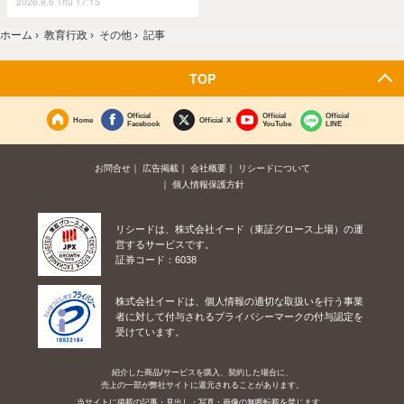
2026.8.6 Thu 17:15
ホーム
›
教育行政
›
その他
›
記事
TOP
Official
Official
Official
Home
Official X
Facebook
YouTube
LINE
お問合せ
広告掲載
会社概要
リシードについて
個人情報保護方針
リシードは、株式会社イード（東証グロース上場）の運
営するサービスです。
証券コード：6038
株式会社イードは、個人情報の適切な取扱いを行う事業
者に対して付与されるプライバシーマークの付与認定を
受けています。
紹介した商品/サービスを購入、契約した場合に、
売上の一部が弊社サイトに還元されることがあります。
当サイトに掲載の記事・見出し・写真・画像の無断転載を禁じます。