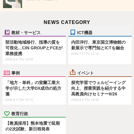
NEWS CATEGORY
教材・サービス
ICT機器
部活動地域移行、指導の質を
内田洋行、東京国立博物館の
可視化…CIN GROUPとFCEが
新展示で専門知とICTを融合
業務提携
2026.7.17 Fri 13:15
2026.8.6 Thu 15:45
事例
イベント
「地方・単科」の室蘭工業大
探究学習でウェルビーイング
学が示した大学DX成功の処方
向上、授業実践を紹介する中
箋
高教員向けセミナー8/26
2026.8.4 Tue 12:15
2026.8.6 Thu 18:45
教育行政
【教員採用】熊本地震で延期
の2次試験、新日程発表